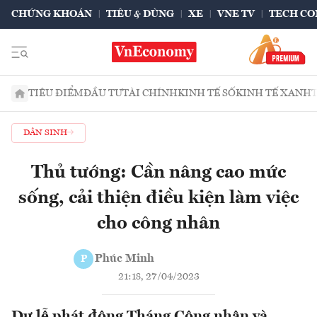
CHỨNG KHOÁN
TIÊU & DÙNG
XE
VNE TV
TECH CO
TIÊU ĐIỂM
ĐẦU TƯ
TÀI CHÍNH
KINH TẾ SỐ
KINH TẾ XANH
DÂN SINH
Thủ tướng: Cần nâng cao mức
sống, cải thiện điều kiện làm việc
cho công nhân
Phúc Minh
P
21:18, 27/04/2023
Dự lễ phát động Tháng Công nhân và