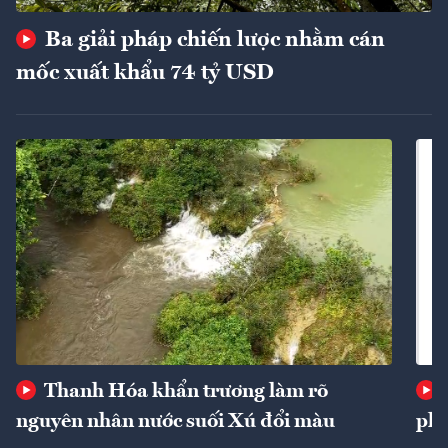
Ba giải pháp chiến lược nhằm cán
mốc xuất khẩu 74 tỷ USD
Thanh Hóa khẩn trương làm rõ
nguyên nhân nước suối Xú đổi màu
phí