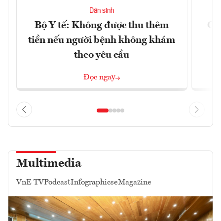
Dân sinh
Bộ Y tế: Không được thu thêm
Cắt
tiền nếu người bệnh không khám
l
theo yêu cầu
Đọc ngay
Multimedia
VnE TV
Podcast
Infographics
eMagazine