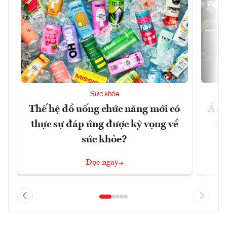
Sức khỏe
Thế hệ đồ uống chức năng mới có
Ẩm 
thực sự đáp ứng được kỳ vọng về
tê
sức khỏe?
Đọc ngay