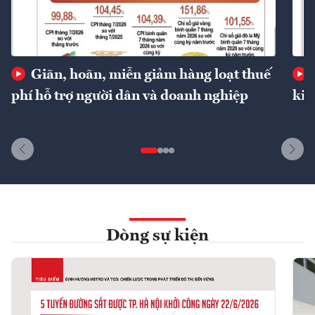
Giãn, hoãn, miễn giảm hàng loạt thuế
phí hỗ trợ người dân và doanh nghiệp
kin
Dòng sự kiện