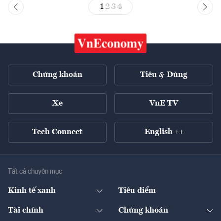
1
2
3
4
Chứng khoán
Tiêu & Dùng
Xe
VnE TV
Tech Connect
English ++
Tất cả chuyên mục
Kinh tế xanh
Tiêu điểm
Chuyển động xanh
Tài chính
Chứng khoán