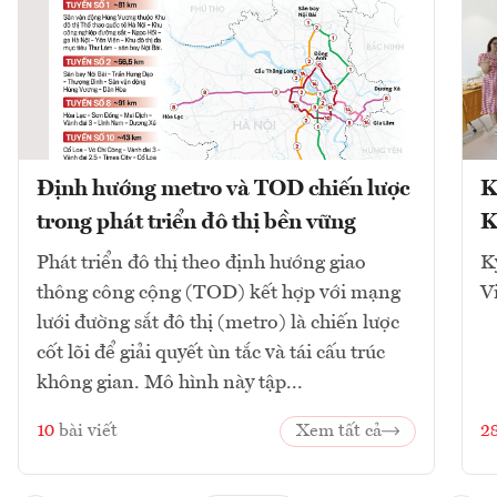
Định hướng metro và TOD chiến lược
K
trong phát triển đô thị bền vững
K
Phát triển đô thị theo định hướng giao
K
thông công cộng (TOD) kết hợp với mạng
V
lưới đường sắt đô thị (metro) là chiến lược
cốt lõi để giải quyết ùn tắc và tái cấu trúc
không gian. Mô hình này tập...
10
bài viết
Xem tất cả
2