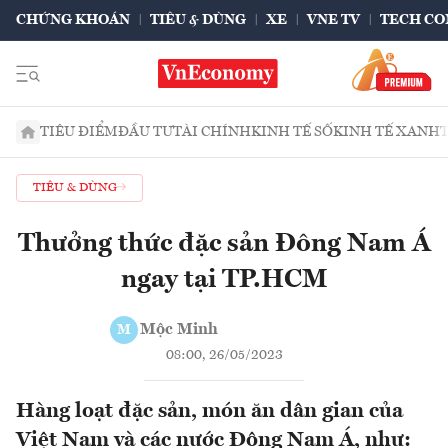
CHỨNG KHOÁN
TIÊU & DÙNG
XE
VNE TV
TECH CO
TIÊU ĐIỂM
ĐẦU TƯ
TÀI CHÍNH
KINH TẾ SỐ
KINH TẾ XANH
TIÊU & DÙNG
Thưởng thức đặc sản Đông Nam Á
ngay tại TP.HCM
Mộc Minh
M
08:00, 26/05/2023
Hàng loạt đặc sản, món ăn dân gian của
Việt Nam và các nước Đông Nam Á, như: