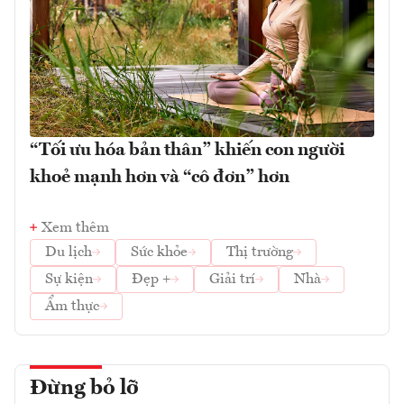
“Tối ưu hóa bản thân” khiến con người
khoẻ mạnh hơn và “cô đơn” hơn
Xem thêm
Du lịch
Sức khỏe
Thị trường
Sự kiện
Đẹp +
Giải trí
Nhà
Ẩm thực
Đừng bỏ lỡ