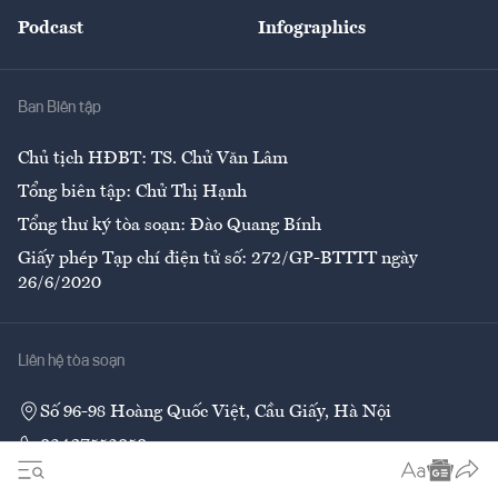
An sinh
Podcast
Infographics
Giải trí
Y tế
Nhà
Ban Biên tập
Ẩm thực
Chủ tịch HĐBT: TS. Chử Văn Lâm
Tổng biên tập: Chử Thị Hạnh
Tổng thư ký tòa soạn: Đào Quang Bính
Giấy phép Tạp chí điện tử số: 272/GP-BTTTT ngày
26/6/2020
Liên hệ tòa soạn
Số 96-98 Hoàng Quốc Việt, Cầu Giấy, Hà Nội
02437552050
Liên hệ quảng cáo