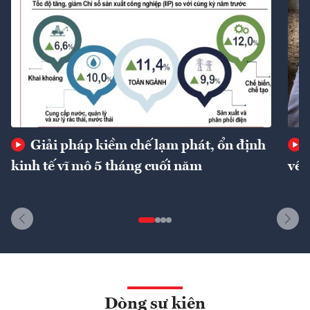
Giải pháp kiềm chế lạm phát, ổn định
kinh tế vĩ mô 5 tháng cuối năm
về 
Dòng sự kiện