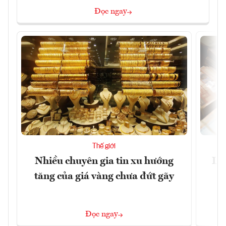
Đọc ngay
Thế giới
Nhiều chuyên gia tin xu hướng
Lươ
tăng của giá vàng chưa đứt gãy
Đọc ngay