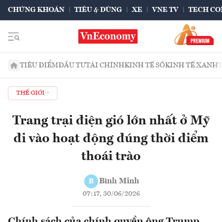
CHỨNG KHOÁN
TIÊU & DÙNG
XE
VNE TV
TECH CO
TIÊU ĐIỂM
ĐẦU TƯ
TÀI CHÍNH
KINH TẾ SỐ
KINH TẾ XANH
THẾ GIỚI
Trang trại điện gió lớn nhất ở Mỹ
đi vào hoạt động đúng thời điểm
thoái trào
Bình Minh
B
07:17, 30/06/2026
Chính sách của chính quyền ông Trump