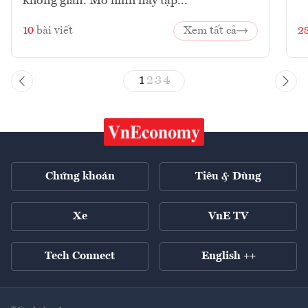
không gian. Mô hình này tập...
10
bài viết
Xem tất cả
2
1
2
3
4
Chứng khoán
Tiêu & Dùng
Xe
VnE TV
Tech Connect
English ++