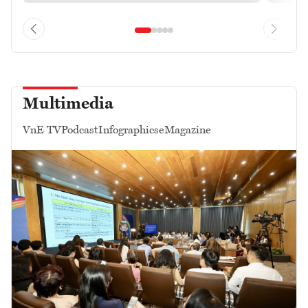
Multimedia
VnE TV
Podcast
Infographics
eMagazine