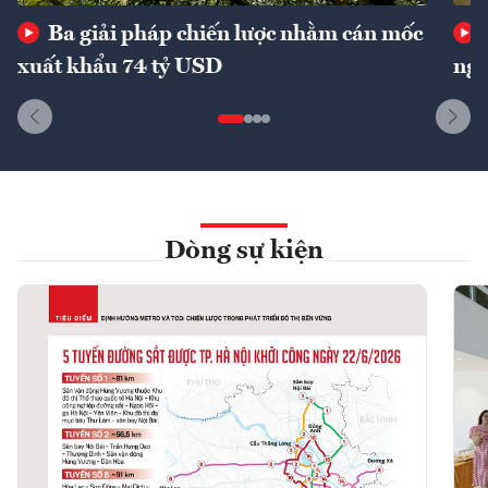
Ba giải pháp chiến lược nhằm cán mốc
xuất khẩu 74 tỷ USD
ngu
Dòng sự kiện