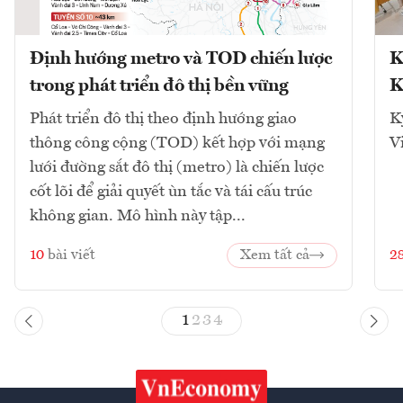
Định hướng metro và TOD chiến lược
K
trong phát triển đô thị bền vững
K
Phát triển đô thị theo định hướng giao
K
thông công cộng (TOD) kết hợp với mạng
V
lưới đường sắt đô thị (metro) là chiến lược
cốt lõi để giải quyết ùn tắc và tái cấu trúc
không gian. Mô hình này tập...
10
bài viết
Xem tất cả
2
1
2
3
4