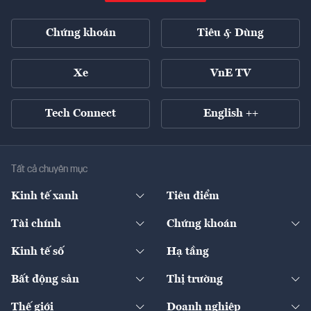
Chứng khoán
Tiêu & Dùng
Xe
VnE TV
Tech Connect
English ++
Tất cả chuyên mục
Kinh tế xanh
Tiêu điểm
Chuyển động xanh
Tài chính
Chứng khoán
Pháp lý
Ngân hàng
Doanh nghiệp niêm yết
Kinh tế số
Hạ tầng
Thương hiệu xanh
Thị trường vốn
Thị trường
Sản phẩm - Thị trường
Bất động sản
Thị trường
Diễn đàn
Thuế
Đầu tư
Tài sản số
Chính sách
Xuất nhập khẩu
Thế giới
Doanh nghiệp