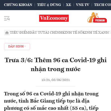
CHỨNG KHOÁN
TIÊU & DÙNG
XE
VNE TV
TECH CO
TIÊU ĐIỂM
ĐẦU TƯ
TÀI CHÍNH
KINH TẾ SỐ
KINH TẾ XANH
DÂN SINH
Trưa 3/6: Thêm 96 ca Covid-19 ghi
nhận trong nước
13:25, 03/06/2021
Trong số 96 ca Covid-19 ghi nhận trong
nước, tỉnh Bắc Giang tiếp tục là địa
phương có số mắc cao nhất (55 ca), tiếp