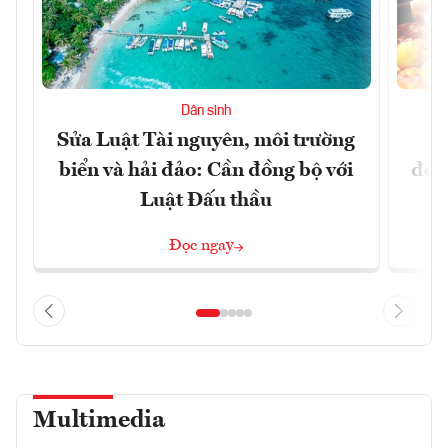
Dân sinh
Sửa Luật Tài nguyên, môi trường
L
biển và hải đảo: Cần đồng bộ với
đổi)
Luật Đấu thầu
Đọc ngay
Multimedia