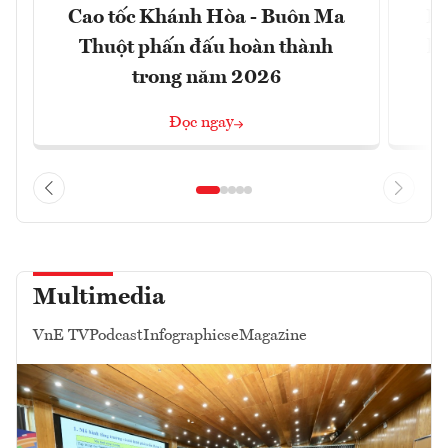
Cao tốc Khánh Hòa - Buôn Ma
Hả
Thuột phấn đấu hoàn thành
kị
trong năm 2026
Đọc ngay
Multimedia
VnE TV
Podcast
Infographics
eMagazine