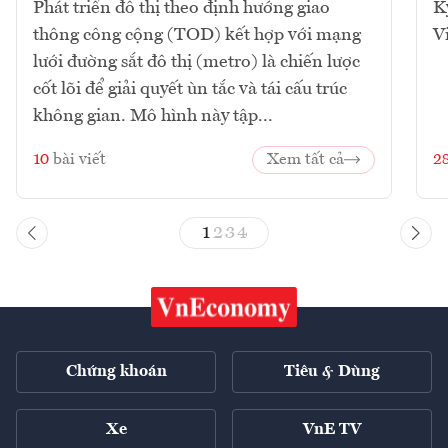
Phát triển đô thị theo định hướng giao
K
thông công cộng (TOD) kết hợp với mạng
V
lưới đường sắt đô thị (metro) là chiến lược
cốt lõi để giải quyết ùn tắc và tái cấu trúc
không gian. Mô hình này tập...
10
bài viết
Xem tất cả
2
1
2
3
4
Chứng khoán
Tiêu & Dùng
Xe
VnE TV