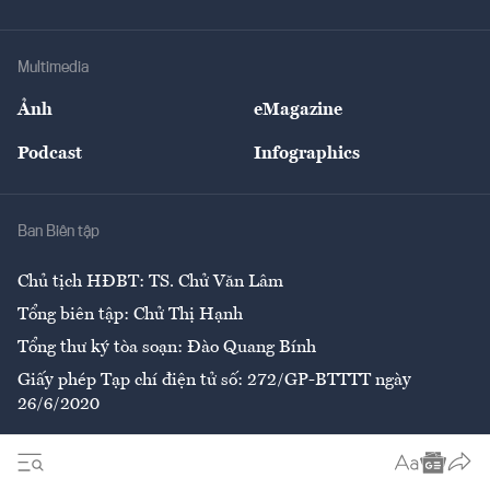
Doanh nhân
Tư vấn Tiêu & Dùng
Infographics
Hạ tầng
Sức khỏe
Khung pháp lý
Doanh nghiệp
Địa phương
Thị trường
Bảo hiểm
Multimedia
Sự kiện
Nhân lực
Ảnh
eMagazine
Đẹp +
An sinh
Podcast
Infographics
Giải trí
Y tế
Nhà
Ban Biên tập
Ẩm thực
Chủ tịch HĐBT: TS. Chử Văn Lâm
Tổng biên tập: Chử Thị Hạnh
Tổng thư ký tòa soạn: Đào Quang Bính
Giấy phép Tạp chí điện tử số: 272/GP-BTTTT ngày
26/6/2020
Liên hệ tòa soạn