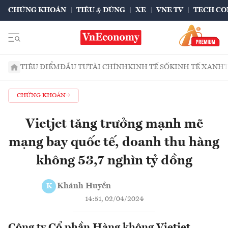
CHỨNG KHOÁN
TIÊU & DÙNG
XE
VNE TV
TECH CO
TIÊU ĐIỂM
ĐẦU TƯ
TÀI CHÍNH
KINH TẾ SỐ
KINH TẾ XANH
CHỨNG KHOÁN
Vietjet tăng trưởng mạnh mẽ
mạng bay quốc tế, doanh thu hàng
không 53,7 nghìn tỷ đồng
Khánh Huyền
K
14:51, 02/04/2024
Công ty Cổ phần Hàng không Vietjet