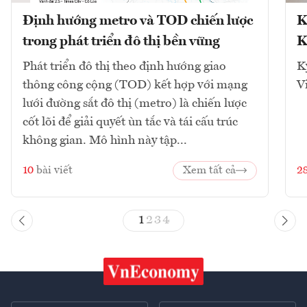
Định hướng metro và TOD chiến lược
K
trong phát triển đô thị bền vững
K
Phát triển đô thị theo định hướng giao
K
thông công cộng (TOD) kết hợp với mạng
V
lưới đường sắt đô thị (metro) là chiến lược
cốt lõi để giải quyết ùn tắc và tái cấu trúc
không gian. Mô hình này tập...
10
bài viết
Xem tất cả
2
1
2
3
4