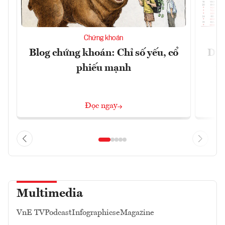
Chứng khoán
Blog chứng khoán: Chỉ số yếu, cổ
Dự 
phiếu mạnh
t
Đọc ngay
Multimedia
VnE TV
Podcast
Infographics
eMagazine