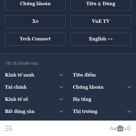
Chứng khoán
Tiêu & Dùng
Xe
VnE TV
Tech Connect
English ++
Tất cả chuyên mục
Kinh tế xanh
Tiêu điểm
Chuyển động xanh
Tài chính
Chứng khoán
Pháp lý
Ngân hàng
Doanh nghiệp niêm yết
Kinh tế số
Hạ tầng
Thương hiệu xanh
Thị trường vốn
Thị trường
Sản phẩm - Thị trường
Bất động sản
Thị trường
Diễn đàn
Thuế
Đầu tư
Tài sản số
Chính sách
Xuất nhập khẩu
Thế giới
Doanh nghiệp
Bảo hiểm
Quốc tế
Dịch vụ số
Thị trường
Khung pháp lý
Kinh tế
Chuyển động
Ấn phẩm
Multimedia