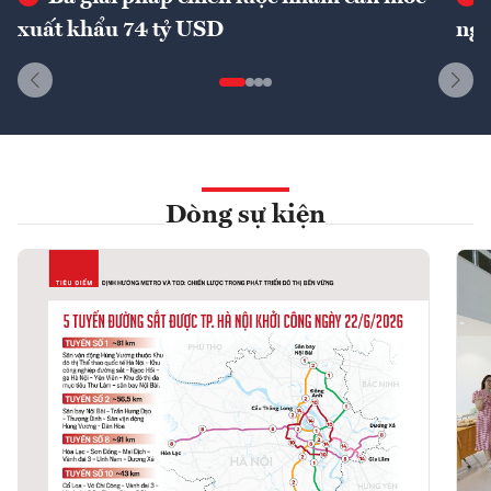
xuất khẩu 74 tỷ USD
ngu
Dòng sự kiện