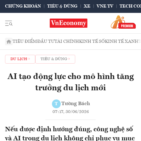
CHỨNG KHOÁN
TIÊU & DÙNG
XE
VNE TV
TECH CO
TIÊU ĐIỂM
ĐẦU TƯ
TÀI CHÍNH
KINH TẾ SỐ
KINH TẾ XANH
DU LỊCH
TIÊU & DÙNG
AI tạo động lực cho mô hình tăng
trưởng du lịch mới
Tường Bách
T
07:17, 30/06/2026
Nếu được định hướng đúng, công nghệ số
và AI trong du lịch không chỉ phục vụ mục