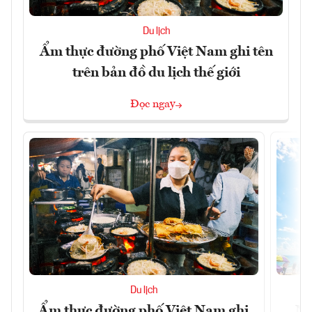
Du lịch
Ẩm thực đường phố Việt Nam ghi tên
trên bản đồ du lịch thế giới
Đọc ngay
Du lịch
Ẩm thực đường phố Việt Nam ghi
Ni