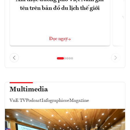
tên trên bản đồ du lịch thế giới
g
vùn
Đọc ngay
Multimedia
VnE TV
Podcast
Infographics
eMagazine