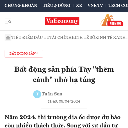
CHỨNG KHOÁN
TIÊU & DÙNG
XE
VNE TV
TECH CO
TIÊU ĐIỂM
ĐẦU TƯ
TÀI CHÍNH
KINH TẾ SỐ
KINH TẾ XANH
BẤT ĐỘNG SẢN
Bất động sản phía Tây "thêm
cánh" nhờ hạ tầng
Tuấn Sơn
T
11:48, 08/04/2024
Năm 2024, thị trường địa ốc được dự báo
còn nhiều thách thức. Song với sự đầu tư