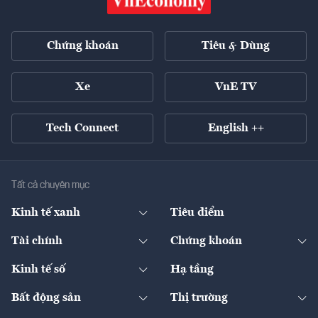
Chứng khoán
Tiêu & Dùng
Xe
VnE TV
Tech Connect
English ++
Tất cả chuyên mục
Kinh tế xanh
Tiêu điểm
Chuyển động xanh
Tài chính
Chứng khoán
Pháp lý
Ngân hàng
Doanh nghiệp niêm yết
Kinh tế số
Hạ tầng
Thương hiệu xanh
Thị trường vốn
Thị trường
Sản phẩm - Thị trường
Bất động sản
Thị trường
Diễn đàn
Thuế
Đầu tư
Tài sản số