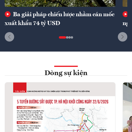
Ba giải pháp chiến lược nhằm cán mốc
xuất khẩu 74 tỷ USD
ngu
Dòng sự kiện