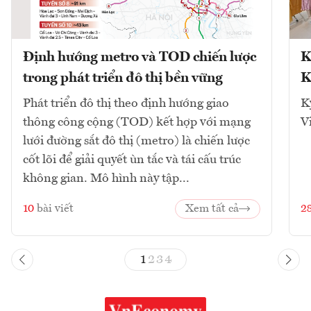
Định hướng metro và TOD chiến lược
K
trong phát triển đô thị bền vững
K
Phát triển đô thị theo định hướng giao
K
thông công cộng (TOD) kết hợp với mạng
V
lưới đường sắt đô thị (metro) là chiến lược
cốt lõi để giải quyết ùn tắc và tái cấu trúc
không gian. Mô hình này tập...
10
bài viết
Xem tất cả
2
1
2
3
4