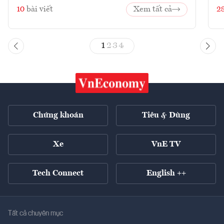
10
bài viết
Xem tất cả
2
1
2
3
4
Chứng khoán
Tiêu & Dùng
Xe
VnE TV
Tech Connect
English ++
Tất cả chuyên mục