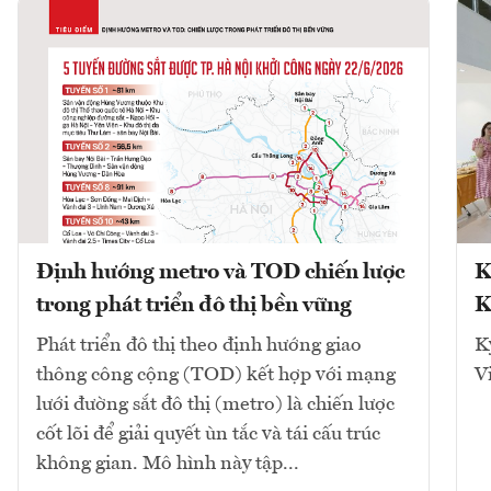
Định hướng metro và TOD chiến lược
K
trong phát triển đô thị bền vững
K
Phát triển đô thị theo định hướng giao
K
thông công cộng (TOD) kết hợp với mạng
V
lưới đường sắt đô thị (metro) là chiến lược
cốt lõi để giải quyết ùn tắc và tái cấu trúc
không gian. Mô hình này tập...