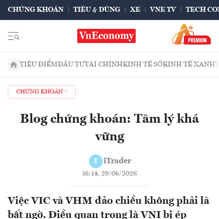
CHỨNG KHOÁN
TIÊU & DÙNG
XE
VNE TV
TECH CO
TIÊU ĐIỂM
ĐẦU TƯ
TÀI CHÍNH
KINH TẾ SỐ
KINH TẾ XANH
CHỨNG KHOÁN
Blog chứng khoán: Tâm lý khá
vững
iTrader
I
16:14, 29/06/2026
Việc VIC và VHM đảo chiều không phải là
bất ngờ. Điều quan trọng là VNI bị ép