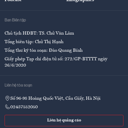
Giải trí
Y tế
Nhà
Ban Biên tập
Ẩm thực
Chủ tịch HĐBT: TS. Chử Văn Lâm
Tổng biên tập: Chử Thị Hạnh
Tổng thư ký tòa soạn: Đào Quang Bính
Giấy phép Tạp chí điện tử số: 272/GP-BTTTT ngày
26/6/2020
Liên hệ tòa soạn
Số 96-98 Hoàng Quốc Việt, Cầu Giấy, Hà Nội
02437552050
Liên hệ quảng cáo