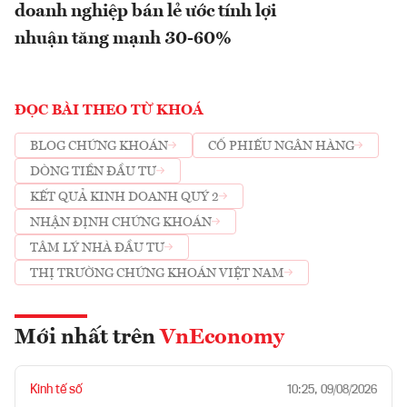
doanh nghiệp bán lẻ ước tính lợi
nhuận tăng mạnh 30-60%
ĐỌC BÀI THEO TỪ KHOÁ
BLOG CHỨNG KHOÁN
CỔ PHIẾU NGÂN HÀNG
DÒNG TIỀN ĐẦU TƯ
KẾT QUẢ KINH DOANH QUÝ 2
NHẬN ĐỊNH CHỨNG KHOÁN
TÂM LÝ NHÀ ĐẦU TƯ
THỊ TRƯỜNG CHỨNG KHOÁN VIỆT NAM
Mới nhất trên
VnEconomy
Kinh tế số
10:25, 09/08/2026