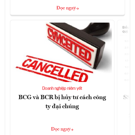
Đọc ngay
Doanh nghiệp niêm yết
BCG và BCR bị hủy tư cách công
SSI 
ty đại chúng
2/
Đọc ngay