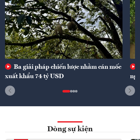
Ba giải pháp chiến lược nhằm cán mốc
xuất khẩu 74 tỷ USD
ngu
Dòng sự kiện