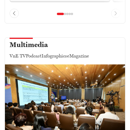
Multimedia
VnE TV
Podcast
Infographics
eMagazine