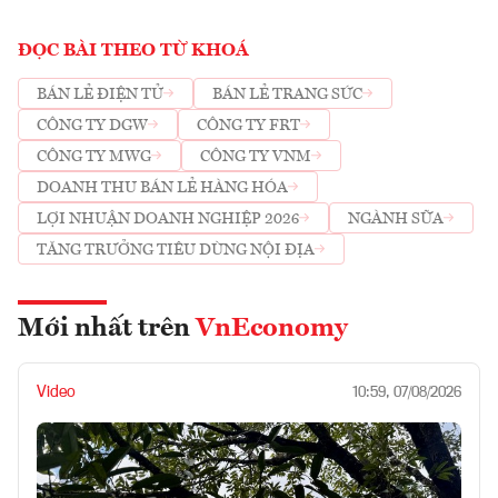
ĐỌC BÀI THEO TỪ KHOÁ
BÁN LẺ ĐIỆN TỬ
BÁN LẺ TRANG SỨC
CÔNG TY DGW
CÔNG TY FRT
CÔNG TY MWG
CÔNG TY VNM
DOANH THU BÁN LẺ HÀNG HÓA
LỢI NHUẬN DOANH NGHIỆP 2026
NGÀNH SỮA
TĂNG TRƯỞNG TIÊU DÙNG NỘI ĐỊA
Mới nhất trên
VnEconomy
Video
10:59, 07/08/2026