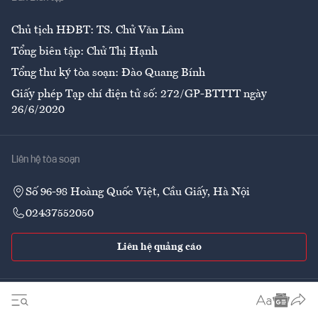
Ẩm thực
Chủ tịch HĐBT: TS. Chử Văn Lâm
Tổng biên tập: Chử Thị Hạnh
Tổng thư ký tòa soạn: Đào Quang Bính
Giấy phép Tạp chí điện tử số: 272/GP-BTTTT ngày
26/6/2020
Liên hệ tòa soạn
Số 96-98 Hoàng Quốc Việt, Cầu Giấy, Hà Nội
02437552050
Liên hệ quảng cáo
Theo dõi VnEconomy