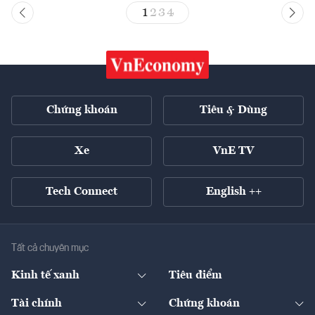
1
2
3
4
Chứng khoán
Tiêu & Dùng
Xe
VnE TV
Tech Connect
English ++
Tất cả chuyên mục
Kinh tế xanh
Tiêu điểm
Chuyển động xanh
Tài chính
Chứng khoán