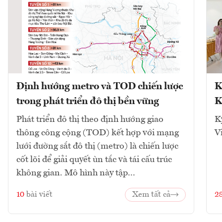
Định hướng metro và TOD chiến lược
K
trong phát triển đô thị bền vững
K
Phát triển đô thị theo định hướng giao
K
thông công cộng (TOD) kết hợp với mạng
V
lưới đường sắt đô thị (metro) là chiến lược
cốt lõi để giải quyết ùn tắc và tái cấu trúc
không gian. Mô hình này tập...
10
bài viết
Xem tất cả
2