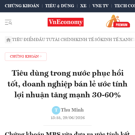
CHỨNG KHOÁN
TIÊU & DÙNG
XE
VNE TV
TECH CO
TIÊU ĐIỂM
ĐẦU TƯ
TÀI CHÍNH
KINH TẾ SỐ
KINH TẾ XANH
CHỨNG KHOÁN
Tiêu dùng trong nước phục hồi
tốt, doanh nghiệp bán lẻ ước tính
lợi nhuận tăng mạnh 30-60%
Thu Minh
T
13:55, 29/06/2026
Chứng khoán MBS vừa đưa ra ước tính kết