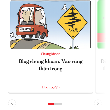
Chứng khoán
Blog chứng khoán: Vào vùng
Dòn
thận trọng
thị
Đọc ngay