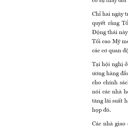
có sự thay đổi
Chỉ hai ngày 
quyết rằng T
Động thái này 
Tối cao Mỹ mở
các cơ quan độ
Tại hội nghị 
ương hàng đầu
cho chính sác
nói các nhà h
tăng lãi suất 
họp đó.
Các nhà giao 