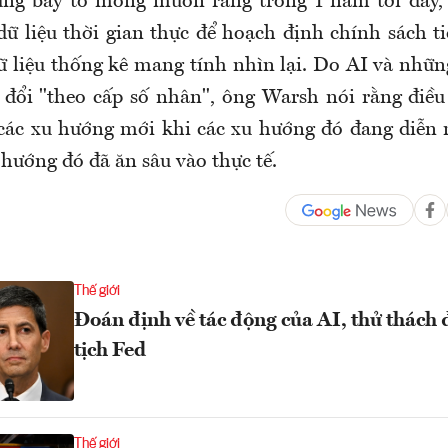
ng bày tỏ mong muốn rằng trong 1 năm tới đây, 
ữ liệu thời gian thực để hoạch định chính sách ti
ữ liệu thống kê mang tính nhìn lại. Do AI và nhữn
y đổi "theo cấp số nhân", ông Warsh nói rằng điều
các xu hướng mới khi các xu hướng đó đang diễn 
 hướng đó đã ăn sâu vào thực tế.
Thế giới
Đoán định về tác động của AI, thử thách 
tịch Fed
Thế giới