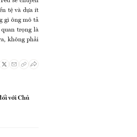
Fed sẽ chuyển
ền tệ và dựa ít
g gì ông mô tả
 quan trọng là
ra, không phải
đối với Chủ