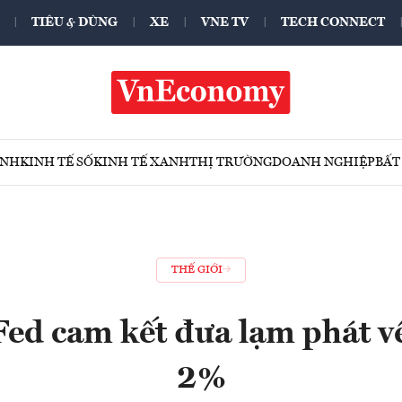
TIÊU & DÙNG
XE
VNE TV
TECH CONNECT
ÍNH
KINH TẾ SỐ
KINH TẾ XANH
THỊ TRƯỜNG
DOANH NGHIỆP
BẤT
THẾ GIỚI
Fed cam kết đưa lạm phát v
2%