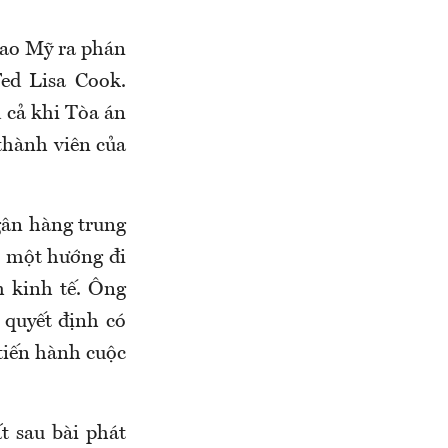
cao Mỹ ra phán
ed Lisa Cook.
d cả khi Tòa án
thành viên của
gân hàng trung
n một hướng đi
h kinh tế. Ông
 quyết định có
 tiến hành cuộc
t sau bài phát