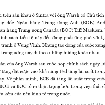
n trên sân khấu ở Sintra với ông Warsh có Chủ tịch
ống đốc Ngân hàng Trung ương Anh (BOE) Andr
ân hàng Trung ương Canada (BOC) Tiff Macklem. T
ính sách tiền tệ này đều đang phải ứng phó với l
c tranh ở Vùng Vịnh. Nhưng tác động của cuộc xung
 trung ương này đi theo những hướng khác nhau.
ận của ông Warsh sau cuộc họp chính sách ngày 16
 tăng đặt cược vào khả năng Fed tăng lãi suất tron
ay. Về phần mình, ECB đã tăng lãi suất trong cuộ
 BOE và BOC tỏ ra thận trọng hơn trong việc thắt c
yếu kém của nền kinh tế trong nước.