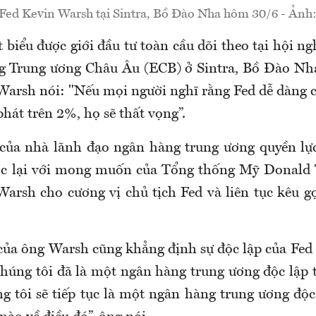
 Fed Kevin Warsh tại Sintra, Bồ Đào Nha hôm 30/6 - Ảnh:
 biểu được giới đầu tư toàn cầu dõi theo tại hội n
g Trung ương Châu Âu (ECB) ở Sintra, Bồ Đào Nha
 Warsh nói: "Nếu mọi người nghĩ rằng Fed dễ dàng
hát trên 2%, họ sẽ thất vọng”.
của nhà lãnh đạo ngân hàng trung ương quyền lực
ược lại với mong muốn của Tổng thống Mỹ Donald 
Warsh cho cương vị chủ tịch Fed và liên tục kêu gọ
của ông Warsh cũng khẳng định sự độc lập của Fed 
húng tôi đã là một ngân hàng trung ương độc lập 
ng tôi sẽ tiếp tục là một ngân hàng trung ương độc