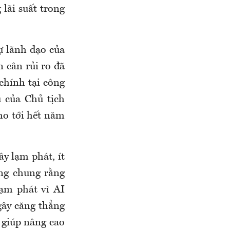
lãi suất trong
ự lãnh đạo của
 cân rủi ro đã
 chính tại công
u của Chủ tịch
cho tới hết năm
ây lạm phát, ít
ung chung rằng
ạm phát vì AI
 gây căng thẳng
 giúp nâng cao