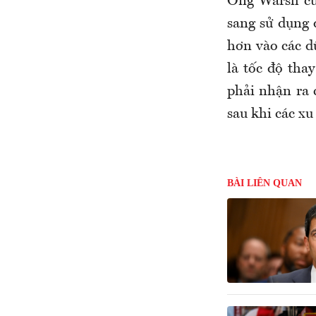
Ông Warsh cũ
sang sử dụng d
hơn vào các d
là tốc độ tha
phải nhận ra 
sau khi các xu
BÀI LIÊN QUAN