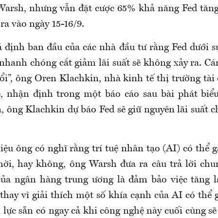
Warsh, nhưng vẫn đặt cược 65% khả năng Fed tăng 
ra vào ngày 15-16/9.
ả định ban đầu của các nhà đầu tư rằng Fed dưới s
nhanh chóng cắt giảm lãi suất sẽ không xảy ra. Cán
ổi”, ông Oren Klachkin, nhà kinh tế thị trường tài
, nhận định trong một báo cáo sau bài phát biể
, ông Klachkin dự báo Fed sẽ giữ nguyên lãi suất 
iệu ông có nghĩ rằng trí tuệ nhân tạo (AI) có thể g
hời, hay không, ông Warsh đưa ra câu trả lời ch
của ngân hàng trung ương là đảm bảo việc tăng l
thay vì giải thích một số khía cạnh của AI có thể
 lực sẵn có ngay cả khi công nghệ này cuối cùng sẽ