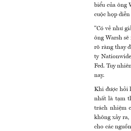
biểu của ông 
cuộc họp diễn 
"Có vẻ như gi
ông Warsh sẽ 
rõ ràng thay đ
ty Nationwide
Fed. Tuy nhiên
nay.
Khi được hỏi l
nhất là tạm t
trách nhiệm 
không xảy ra, 
cho các nguồn