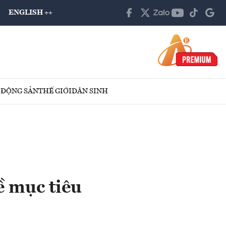
ENGLISH ++
 ĐỘNG SẢN
THẾ GIỚI
DÂN SINH
ề mục tiêu