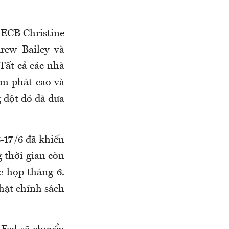
 ECB Christine
ew Bailey và
ất cả các nhà
ạm phát cao và
 đột đó đã đưa
-17/6 đã khiến
g thời gian còn
c họp tháng 6.
hặt chính sách