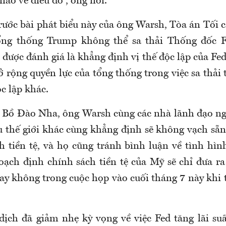
 nào về điều đó”, ông nói.
trước bài phát biểu này của ông Warsh, Tòa án Tối 
ổng thống Trump không thể sa thải Thống đốc F
được đánh giá là khẳng định vị thế độc lập của Fe
 rộng quyền lực của tổng thống trong việc sa thải 
c lập khác.
ở Bồ Đào Nha, ông Warsh cùng các nhà lãnh đạo n
 thế giới khác cùng khẳng định sẽ không vạch sẵ
h tiền tệ, và họ cũng tránh bình luận về tình hìn
oạch định chính sách tiền tệ của Mỹ sẽ chỉ đưa ra
hay không trong cuộc họp vào cuối tháng 7 này khi
dịch đã giảm nhẹ kỳ vọng về việc Fed tăng lãi suấ