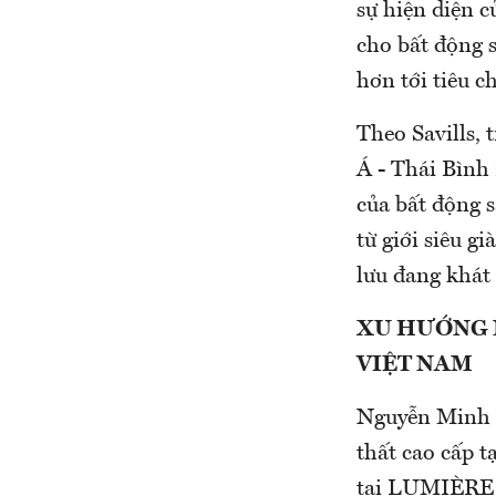
sự hiện diện 
cho bất động 
hơn tới tiêu c
Theo Savills,
Á - Thái Bình
của bất động 
từ giới siêu 
lưu đang khát
XU HƯỚNG 
VIỆT NAM
Nguyễn Minh K
thất cao cấp 
tại LUMIÈRE M