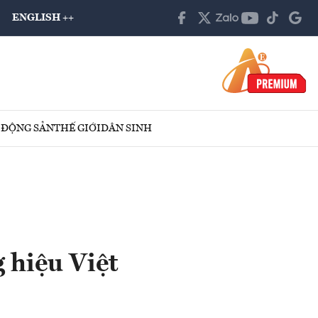
ENGLISH ++
 ĐỘNG SẢN
THẾ GIỚI
DÂN SINH
 hiệu Việt