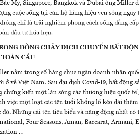
 Bắc Mỹ, Singapore, Bangkok và Dubai ông Miller đặ
ượng cuộc sống tại căn hộ hàng hiệu ven sông ngay
hông chỉ là trải nghiệm phong cách sống đẳng cấp
ản đầu tư hứa hẹn.
TRONG DÒNG CHẢY DỊCH CHUYỂN BẤT ĐỘN
 TOÀN CẦU
ler nằm trong số hàng chục ngàn doanh nhân quốc
i ở về Việt Nam. Sau đại dịch Covid-19, bất động s
 chứng kiến một làn sóng các thương hiệu quốc tế 
nh việc một loạt các tên tuổi khổng lồ kéo dài thê
c đó. Những cái tên tiêu biểu và năng động nhất có
national, Four Seasons, Aman, Baccarat, Armani, E
zation …