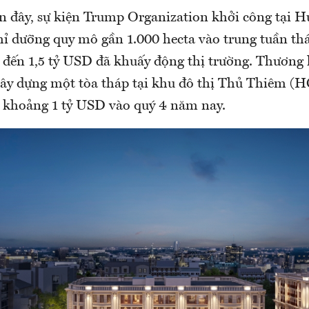
n đây, sự kiện Trump Organization khởi công tại 
ghỉ dưỡng quy mô gần 1.000 hecta vào trung tuần th
n đến 1,5 tỷ USD đã khuấy động thị trường. Thương 
xây dựng một tòa tháp tại khu đô thị Thủ Thiêm (
n khoảng 1 tỷ USD vào quý 4 năm nay.