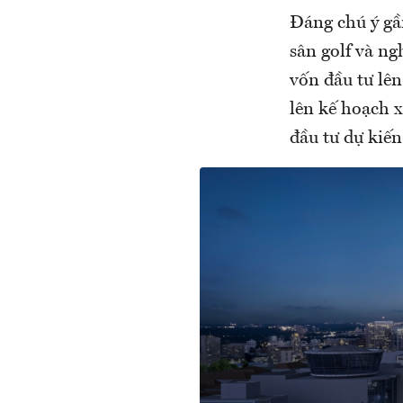
Đáng chú ý gầ
sân golf và n
vốn đầu tư lê
lên kế hoạch 
đầu tư dự kiế