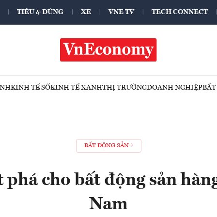
TIÊU & DÙNG
XE
VNE TV
TECH CONNECT
ÍNH
KINH TẾ SỐ
KINH TẾ XANH
THỊ TRƯỜNG
DOANH NGHIỆP
BẤT
BẤT ĐỘNG SẢN
t phá cho bất động sản hàng
Nam