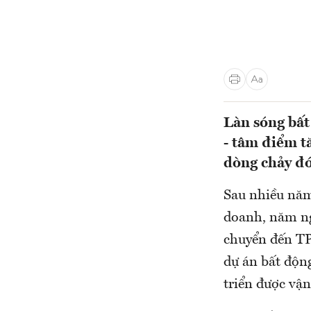
Làn sóng bấ
- tâm điểm t
dòng chảy đó
Sau nhiều năm
doanh, năm ng
chuyển đến TP
dự án bất độn
triển được vận