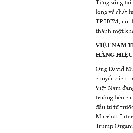
Từng sống tại
lòng về chất l
TP.HCM, nơi k
thành một kho
VIỆT NAM 
HÀNG HIỆU
Ông David Mil
chuyển dịch nơ
Việt Nam đang
trường bên cạ
đầu tư từ trướ
Marriott Inter
Trump Organi