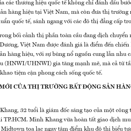
của các thương hiệu quốc tế không chỉ đánh dấu bư
sản hàng hiệu tại Việt Nam, mà còn đưa thị trường 
huẩn quốc tế, sánh ngang với các đô thị đẳng cấp tr
 trong bối cảnh thị phần toàn cầu đang dịch chuyển
 Dương, Việt Nam được đánh giá là điểm đến chiến l
sản hàng hiệu, với sự bùng nổ nguồn cung lẫn nhu c
giàu (HNWI/UHNWI) gia tăng mạnh mẽ, mà cả từ tầ
 khao tiệm cận phong cách sống quốc tế.
MỚI CỦA THỊ TRƯỜNG BẤT ĐỘNG SẢN HÀN
hang, 32 tuổi là giám đốc sáng tạo của một công ty
tại TP.HCM. Minh Khang vừa hoàn tất giao dịch m
idtown tọa lạc ngay tâm điểm khu đô thị biểu t