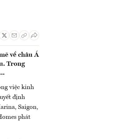
mẽ về châu Á
u. Trong
..
ông việc kinh
uyết định
rina, Saigon,
 Homes phát