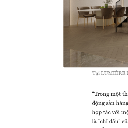
Tại LUMIÈRE Mi
“Trong một th
động sản hàng
hợp tác với mộ
là “chỉ dấu” c