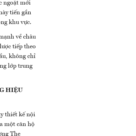
ớc ngoặt mới
này tiến gần
ong khu vực.
 mạnh về châu
ược tiếp theo
ầu, không chỉ
ng lớp trung
G HIỆU
 thiết kế nội
ua một căn hộ
ượng The