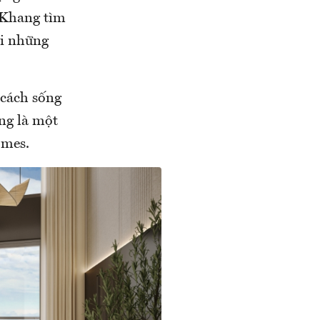
, Khang tìm
ới những
cách sống
ũng là một
omes.