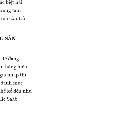
c biệt hài
 trung tâm
 mà còn trở
G SẢN
 tế đang
ản hàng hiệu
gia nhập thị
m danh mục
 thể kể đến như
lie Saab,