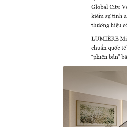
Global City. V
kiếm sự tinh 
thương hiệu có
LUMIÈRE Midt
chuẩn quốc tế 
“phiên bản” b