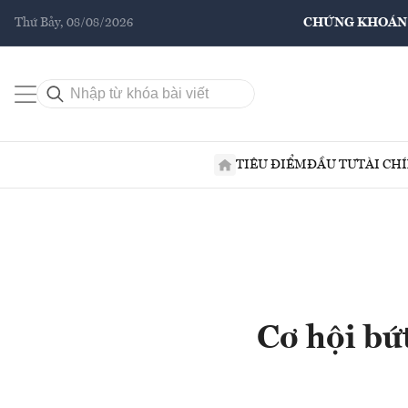
Thứ Bảy, 08/08/2026
CHỨNG KHOÁN
TIÊU ĐIỂM
ĐẦU TƯ
TÀI CH
Cơ hội bứ