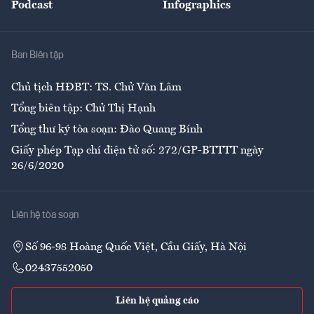
Podcast
Infographics
Giải trí
Y tế
Nhà
Ban Biên tập
Ẩm thực
Chủ tịch HĐBT: TS. Chử Văn Lâm
Tổng biên tập: Chử Thị Hạnh
Tổng thư ký tòa soạn: Đào Quang Bính
Giấy phép Tạp chí điện tử số: 272/GP-BTTTT ngày
26/6/2020
Liên hệ tòa soạn
Số 96-98 Hoàng Quốc Việt, Cầu Giấy, Hà Nội
02437552050
Liên hệ quảng cáo