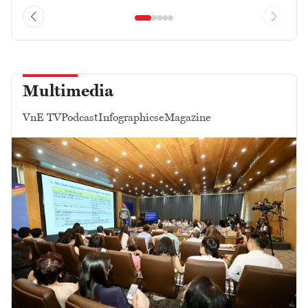
Multimedia
VnE TV
Podcast
Infographics
eMagazine