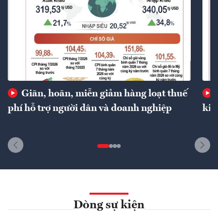
Giãn, hoãn, miễn giảm hàng loạt thuế
phí hỗ trợ người dân và doanh nghiệp
kin
Dòng sự kiện