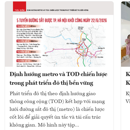
Định hướng metro và TOD chiến lược
K
trong phát triển đô thị bền vững
K
Phát triển đô thị theo định hướng giao
K
thông công cộng (TOD) kết hợp với mạng
V
lưới đường sắt đô thị (metro) là chiến lược
cốt lõi để giải quyết ùn tắc và tái cấu trúc
không gian. Mô hình này tập...