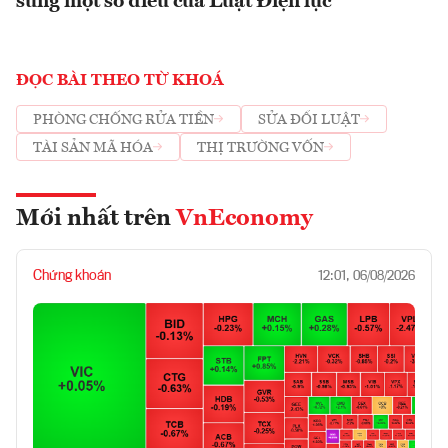
sung một số điều của Luật Điện lực
ĐỌC BÀI THEO TỪ KHOÁ
PHÒNG CHỐNG RỬA TIỀN
SỬA ĐỔI LUẬT
TÀI SẢN MÃ HÓA
THỊ TRƯỜNG VỐN
Mới nhất trên
VnEconomy
Chứng khoán
12:01, 06/08/2026