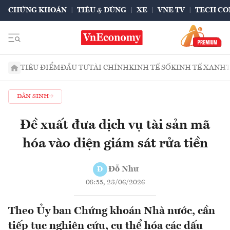
CHỨNG KHOÁN
TIÊU & DÙNG
XE
VNE TV
TECH CO
TIÊU ĐIỂM
ĐẦU TƯ
TÀI CHÍNH
KINH TẾ SỐ
KINH TẾ XANH
DÂN SINH
Đề xuất đưa dịch vụ tài sản mã
hóa vào diện giám sát rửa tiền
Đỗ Như
Đ
08:55, 23/06/2026
Theo Ủy ban Chứng khoán Nhà nước, cần
tiếp tục nghiên cứu, cụ thể hóa các dấu