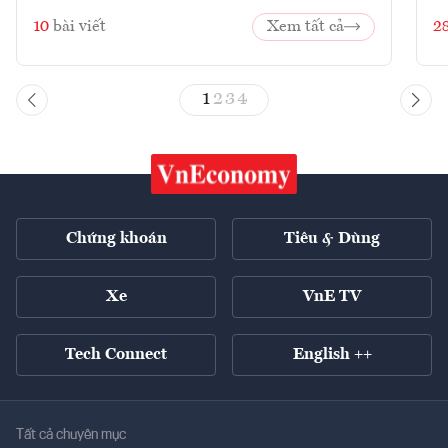
10
bài viết
Xem tất cả
2
1
2
3
4
Chứng khoán
Tiêu & Dùng
Xe
VnE TV
Tech Connect
English ++
Tất cả chuyên mục