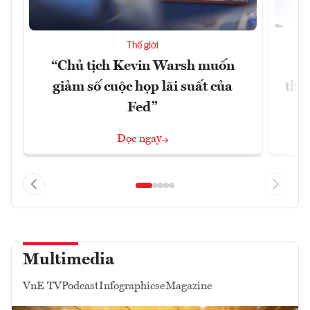
Thế giới
“Chủ tịch Kevin Warsh muốn
G
giảm số cuộc họp lãi suất của
thề
Fed”
G
Đọc ngay
Multimedia
VnE TV
Podcast
Infographics
eMagazine