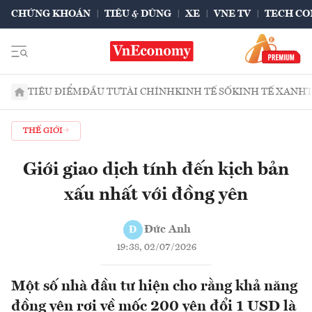
CHỨNG KHOÁN
TIÊU & DÙNG
XE
VNE TV
TECH CO
TIÊU ĐIỂM
ĐẦU TƯ
TÀI CHÍNH
KINH TẾ SỐ
KINH TẾ XANH
THẾ GIỚI
Giới giao dịch tính đến kịch bản
xấu nhất với đồng yên
Đức Anh
Đ
19:38, 02/07/2026
Một số nhà đầu tư hiện cho rằng khả năng
đồng yên rơi về mốc 200 yên đổi 1 USD là