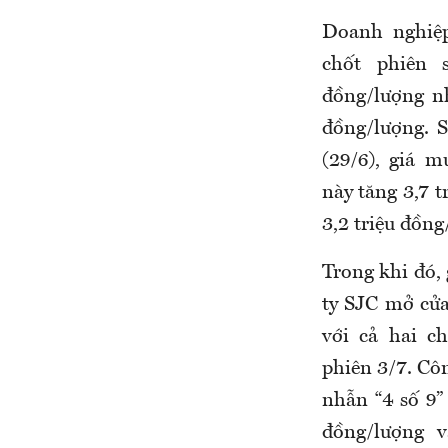
Doanh nghiệ
chốt phiên 
đồng/lượng nh
đồng/lượng.
S
(29/6), giá 
này tăng 3,7 t
3,2 triệu đồng
Trong khi đó,
ty SJC mở cử
với
cả hai
ch
phiên 3/7
. Cô
nhẫn “4 số 9”
đồng/lượng 