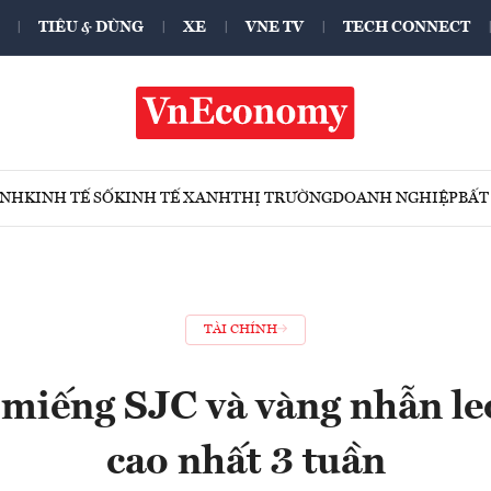
TIÊU & DÙNG
XE
VNE TV
TECH CONNECT
ÍNH
KINH TẾ SỐ
KINH TẾ XANH
THỊ TRƯỜNG
DOANH NGHIỆP
BẤT
TÀI CHÍNH
 miếng SJC và vàng nhẫn le
cao nhất 3 tuần