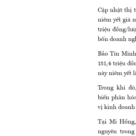
Cập nhật thị 
niêm yết
giá 
triệu đồng/lư
bốn doanh nghi
Bảo Tín Minh
151,4 triệu đ
này niêm yết l
Trong khi đó
biến phân hóa
vị kinh doanh
Tại Mi Hồng,
nguyên trong