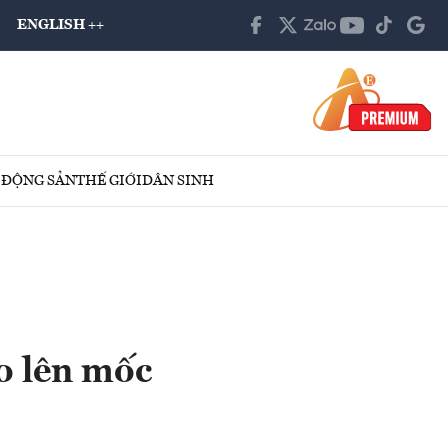
ENGLISH ++
 ĐỘNG SẢN
THẾ GIỚI
DÂN SINH
o lên mốc