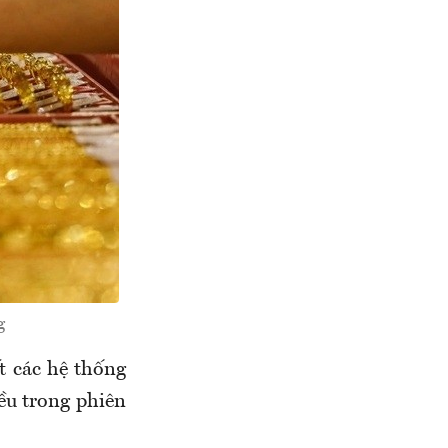
g
t các hệ thống
ều trong phiên