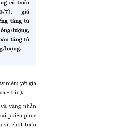
ung cả tuần
/7), giá
ng tăng từ
đồng/lượng,
bán tăng từ
ng/lượng.
ày niêm yết giá
ua - bán).
C
và vàng nhẫn
hai phiên phục
u và chốt tuần