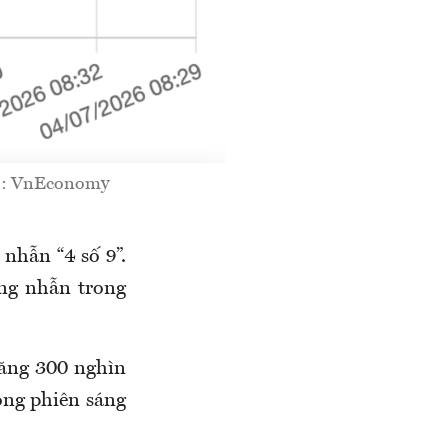
ồn: VnEconomy
nhẫn “4 số 9”.
ng nhẫn trong
tăng 300 nghìn
ong phiên sáng