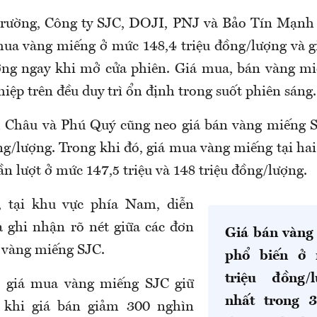
trường, Công ty
SJC, DOJI
,
PNJ
và
Bảo Tín Mạnh
mua vàng miếng ở mức
148,4
triệu đồng/lượng và gi
ợng
ngay khi mở cửa phiên. Giá mua, bán vàng mi
ệp trên đều duy trì ổn định trong suốt phiên sáng.
 Châu và Phú Quý cũng neo giá bán vàng miếng S
ồng/lượng. Trong khi đó, giá mua vàng miếng tại ha
ần lượt ở mức 147,5 triệu và 148 triệu đồng/lượng.
, tại khu vực phía Nam, diễn
 ghi nhận rõ nét giữa các đơn
Giá bán vàng
 vàng miếng SJC.
phổ biến ở 
triệu đồng/
 giá mua vàng miếng SJC giữ
nhất trong 
 khi giá bán giảm 300 nghìn