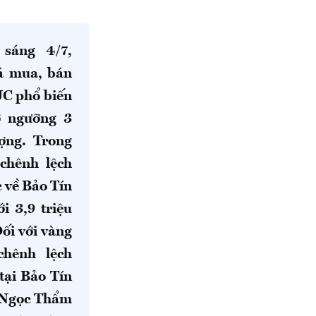
 sáng 4/7,
iá mua, bán
JC phổ biến
ở ngưỡng 3
ượng. Trong
chênh lệch
 về Bảo Tín
i 3,9 triệu
ối với vàng
chênh lệch
tại Bảo Tín
 Ngọc Thẩm