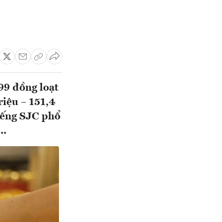
99 đồng loạt
iệu – 151,4
iếng SJC phổ
..