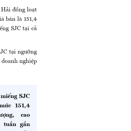
 Hải
đồng loạt
á bán là 1
51,4
ếng SJC tại cả
JC tại ngưỡng
i doanh nghiệp
 miếng SJC
mức 151,4
lượng, cao
3 tuần gần