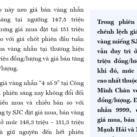
p này neo giá bán vàng nhẫn
sáng tại ngưỡng 147,5 triệu
Trong phiên
ưng giá mua đặt tại 151 triệu
chênh lệch g
o với giá chốt phiên đầu tuần
vàng miếng S
mua vàng nhẫn tại thương hiệu
vẫn duy trì 
riệu đồng/lượng và giá bán tăng
triệu đồng/l
/lượng.
khi đó, mức 
cao nhất thuộc
g
iá vàng nhẫn “4 số 9” tại Công
Minh Châu vớ
a phiên sáng nay không
đổi
đối
đồng/lượng. Đ
iều mua và chiều bán
so với
nhẫn 9999, 
ng ty SJC đặt giá mua, bán vàng
giá mua, bán 
 ở mức 1
48,3
triệu –
151,3
triệu
Mạnh Hải và
và giữ nguyên đến
hết phiên