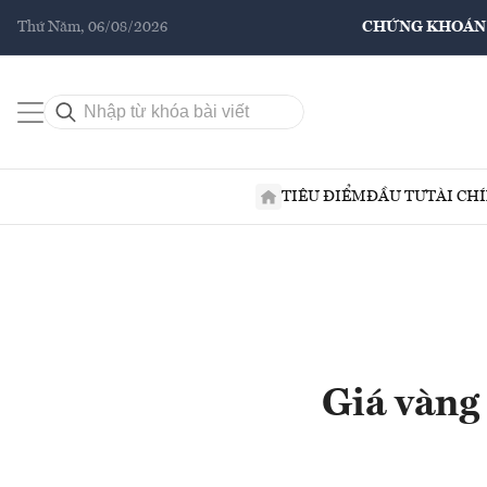
Thứ Năm, 06/08/2026
CHỨNG KHOÁN
TIÊU ĐIỂM
ĐẦU TƯ
TÀI CH
Giá vàng