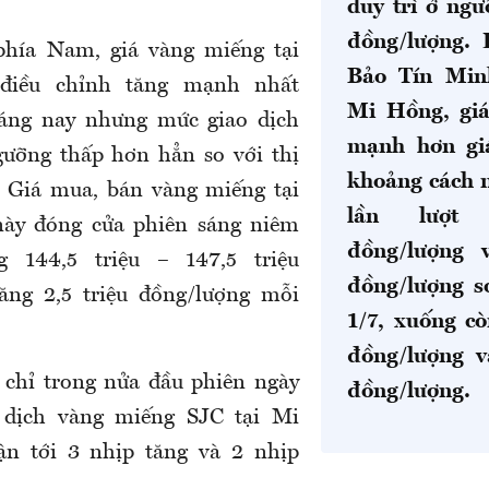
duy trì ở ngư
đồng/lượng. 
 phía Nam,
giá vàng miếng tại
Bảo Tín Min
iều chỉnh tăng mạnh nhất
Mi Hồng, gi
sáng nay nhưng mức giao dịch
mạnh hơn gi
ưỡng thấp hơn hẳn so với thị
khoảng cách 
. Giá mua, bán vàng miếng tại
lần lượt
này đóng cửa phiên sáng niêm
đồng/lượng 
g 144,5 triệu – 147,5 triệu
đồng/lượng s
tăng 2,5 triệu đồng/lượng mỗi
1/7, xuống cò
đồng/lượng v
 chỉ trong nửa đầu phiên ngày
đồng/lượng.
o dịch vàng miếng SJC tại Mi
n tới 3 nhịp tăng và 2 nhịp