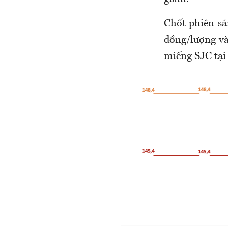
Chốt phiên sá
đồng/lượng v
miếng SJC tại 