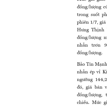
đồng/lượng c
trong suốt p
phiên 1/7, gi
Hưng Thịnh 
đồng/lượng m
nhẫn trơn 9
đồng/lượng.
Bảo Tín Mạnh 
nhẫn ép vỉ K
ngưỡng 144,2
đó, giá bán 
đồng/lượng, 
chiều. Mức gi