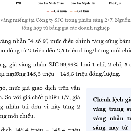
 vàng miếng tại Công ty SJC trong phiên sáng 2/7. Ngu
tổng hợp từ bảng giá các doanh nghiệp
àng nhẫn “4 số 9”, mức điều chỉnh tăng cũng bám 
o động từ 2 triệu đến 2,5 triệu đồng/lượng mỗi chi
áng,
giá vàng nhẫn SJC 99,99% loại 1 chỉ, 2 chỉ, 5 
ại ngưỡng 145,3 triệu – 148,3 triệu đồng/lượng.
iờ, mức giá giao dịch trên vẫn
h. So với giá chốt phiên 1/7, giá
Chênh lệch g
g nhẫn tại đơn vị này tăng 2
vàng trang s
ợng mỗi chiều.
vàng nhẫn t
sáng nay từ
dịch 145,4 triệu – 148,4 triệu