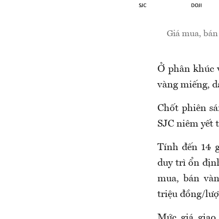
Giá mua, bán
Ở phân khúc v
vàng miếng, da
Chốt phiên s
SJC niêm yết t
Tính đến 14 g
duy trì ổn địn
mua, bán vàn
triệu đồng/lư
Mức giá giao 