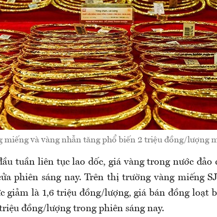
g miếng và vàng nhẫn tăng phổ biến 2 triệu đồng/lượng m
ầu tuần liên tục lao dốc, giá vàng trong nước đảo
ửa phiên sáng nay. Trên thị trường vàng miếng SJ
giảm là 1,6 triệu đồng/lượng, giá bán đồng loạt b
triệu đồng/lượng trong phiên sáng nay.