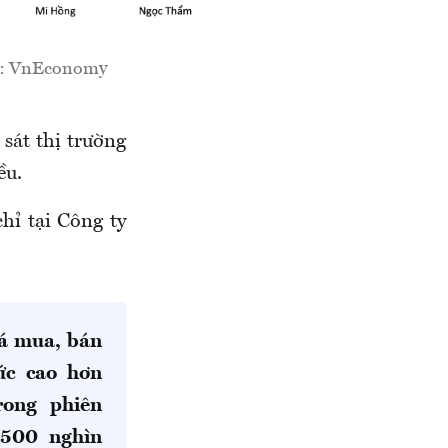
ồn: VnEconomy
sát thị trường
ều.
chỉ tại Công ty
iá mua, bán
ức cao hơn
rong phiên
 500 nghìn