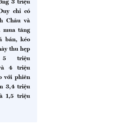
ỡng 3 triệu
Duy chỉ có
h Châu và
á mua tăng
á bán, kéo
này thu hẹp
 5 triệu
và 4 triệu
o với phiên
n 3,4 triệu
à 1,5 triệu