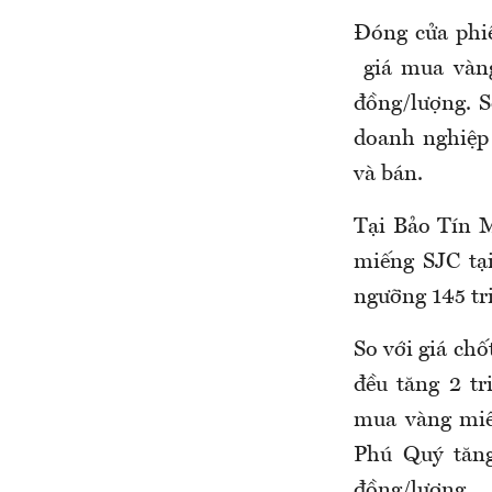
Đóng cửa phi
giá mua vàng
đồng/lượng. S
doanh nghiệp 
và bán.
Tại Bảo Tín M
miếng SJC tại
ngưỡng 145 tr
So với giá chố
đều tăng 2 tr
mua vàng miế
Phú Quý tăng 
đồng/lượng.