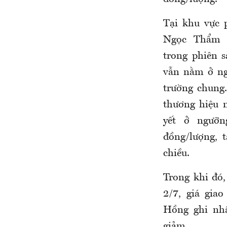
Tại khu vực
Ngọc Thẩm đ
trong phiên 
vẫn nằm ở ng
trường chung
thương hiệu 
yết ở ngưỡn
đồng/lượng, 
chiều.
Trong khi đó,
2/7, giá gia
Hồng ghi nhậ
giảm.