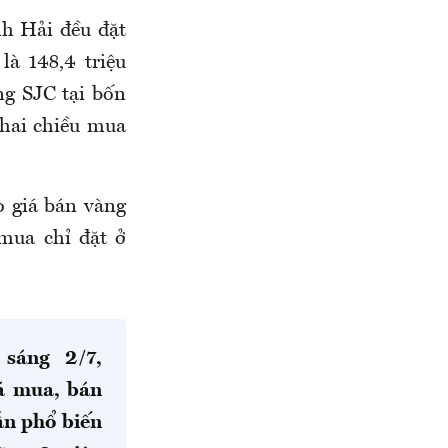
h Hải đều đặt
à 148,4 triệu
ng SJC tại bốn
 hai chiều mua
o giá bán vàng
 mua chỉ đặt ở
 sáng 2/7,
iá mua, bán
ẫn phổ biến