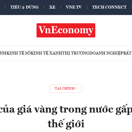
TIÊU & DÙNG
XE
VNE TV
TECH CONNECT
ÍNH
KINH TẾ SỐ
KINH TẾ XANH
THỊ TRƯỜNG
DOANH NGHIỆP
BẤT
TÀI CHÍNH
ủa giá vàng trong nước gấp
thế giới