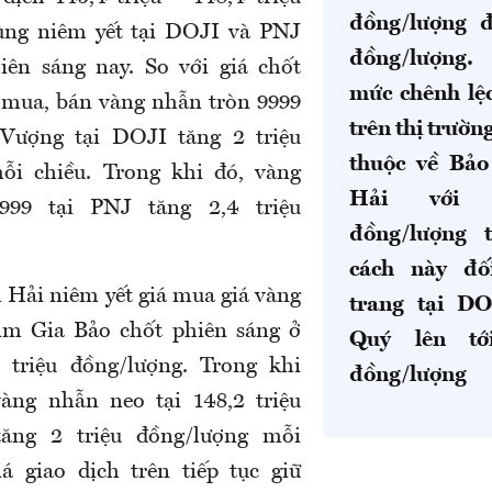
đồng/lượng đ
ùng niêm yết tại DOJI và PNJ
đồng/lượng.
hiên sáng nay.
So với giá chốt
mức chênh lệ
á mua, bán vàng nhẫn tròn 9999
trên thị trườn
Vượng tại DOJI tăng 2 triệu
thuộc về Bả
ỗi chiều. Trong khi đó,
vàng
Hải với 
999 tại PNJ tăng 2,4 triệu
đồng/lượng 
cách này đố
Hải niêm yết giá mua giá vàng
trang tại D
im Gia Bảo chốt phiên sáng ở
Quý lên tớ
 triệu đồng/lượng. Trong khi
đồng/lượng
vàng nhẫn neo tại 148,2 triệu
tăng 2 triệu đồng/lượng mỗi
á giao dịch trên tiếp tục giữ