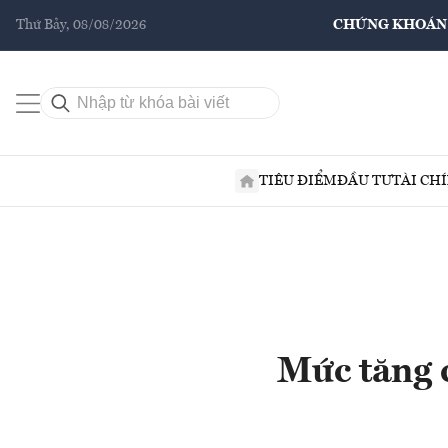
Thứ Bảy, 08/08/2026
CHỨNG KHOÁN
TIÊU ĐIỂM
ĐẦU TƯ
TÀI CH
Mức tăng c