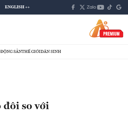
ENGLISH ++
 ĐỘNG SẢN
THẾ GIỚI
DÂN SINH
 đôi so với