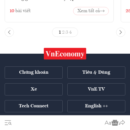
10
bài viết
Xem tất cả
2
1
2
3
4
Chứng khoán
Tiêu & Dùng
Xe
VnE TV
Tech Connect
English ++
Tất cả chuyên mục