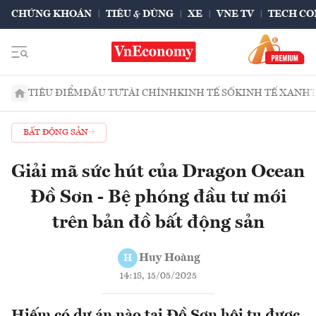
CHỨNG KHOÁN
TIÊU & DÙNG
XE
VNE TV
TECH CO
TIÊU ĐIỂM
ĐẦU TƯ
TÀI CHÍNH
KINH TẾ SỐ
KINH TẾ XANH
BẤT ĐỘNG SẢN
Giải mã sức hút của Dragon Ocean
Đồ Sơn - Bệ phóng đầu tư mới
trên bản đồ bất động sản
Huy Hoàng
H
14:18, 15/05/2025
Hiếm có dự án nào tại Đồ Sơn hội tụ được