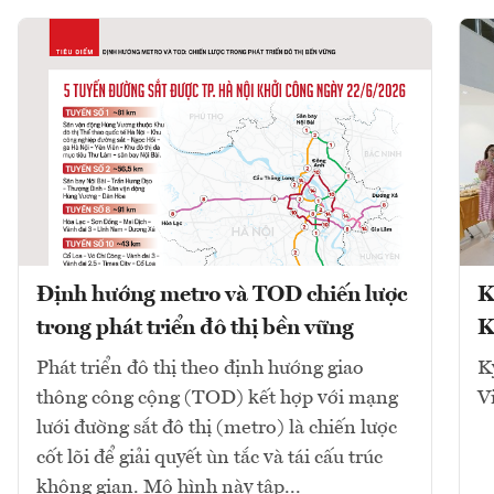
Định hướng metro và TOD chiến lược
K
trong phát triển đô thị bền vững
K
Phát triển đô thị theo định hướng giao
K
thông công cộng (TOD) kết hợp với mạng
V
lưới đường sắt đô thị (metro) là chiến lược
cốt lõi để giải quyết ùn tắc và tái cấu trúc
không gian. Mô hình này tập...