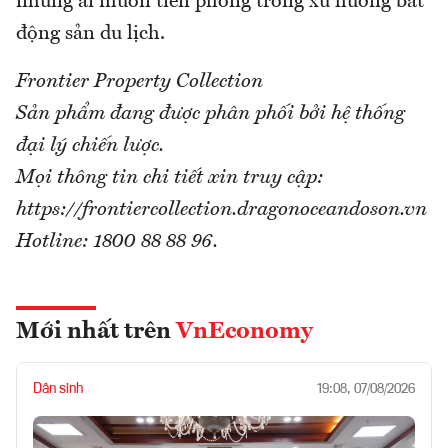
những ai muốn tiên phong trong xu hướng bất
động sản du lịch.
Frontier Property Collection
Sản phẩm đang được phân phối bởi hệ thống
đại lý chiến lược.
Mọi thông tin chi tiết xin truy cập:
https://frontiercollection.dragonoceandoson.vn
Hotline: 1800 88 88 96.
Mới nhất trên
VnEconomy
Dân sinh
19:08, 07/08/2026