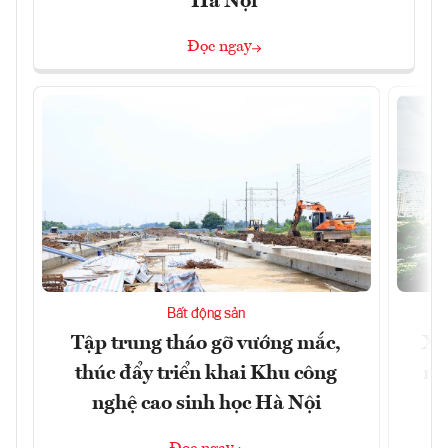
Hà Nội
Đọc ngay
Bất động sản
Tập trung tháo gỡ vướng mắc,
Xâ
thúc đẩy triển khai Khu công
nâ
nghệ cao sinh học Hà Nội