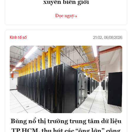
xuyên biên giới
Đọc ngay
Kinh tế số
21:02, 06/08/2026
Bùng nổ thị trường trung tâm dữ liệu
TP.HCM, thu hút các “ông lớn” công