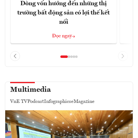
Dòng vốn hướng đến những thị
Q
trường bất động sản có lợi thế kết
h
nối
Đọc ngay
Multimedia
VnE TV
Podcast
Infographics
eMagazine