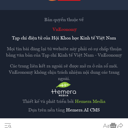
Bản quyền thuộc về
VnEconomy
Tạp chí điện tử của Hội Khoa học Kinh tế Việt Nam
Mọi tin bài đăng lại từ website này phải có sự chấp thuận
bằng văn bản của
Tạp chí Kinh tế Việt Nam - VnEconomy
Các trang liên kết ra ngoài sẽ được mở ra ở cửa sổ mới.
VnEconomy không chịu trách nhiệm nội dung các trang
ngoài.
Thiết kế và phát triển bởi
Hemera Media
Dựa trên nền tảng
Hemera AI CMS