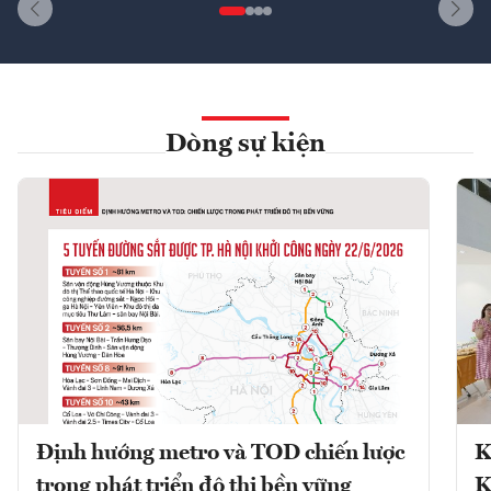
Dòng sự kiện
Định hướng metro và TOD chiến lược
K
trong phát triển đô thị bền vững
K