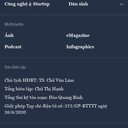
Nhà đầu tư
Du lịch
Công nghệ & Startup
Dân sinh
Tư vấn
Nông sản
Doanh nhân
Tư vấn Tiêu & Dùng
Infographics
Hạ tầng
Sức khỏe
Khung pháp lý
Doanh nghiệp
Địa phương
Thị trường
Bảo hiểm
Multimedia
Sự kiện
Nhân lực
Ảnh
eMagazine
Đẹp +
An sinh
Podcast
Infographics
Giải trí
Y tế
Nhà
Ban Biên tập
Ẩm thực
Chủ tịch HĐBT: TS. Chử Văn Lâm
Tổng biên tập: Chử Thị Hạnh
Tổng thư ký tòa soạn: Đào Quang Bính
Giấy phép Tạp chí điện tử số: 272/GP-BTTTT ngày
26/6/2020