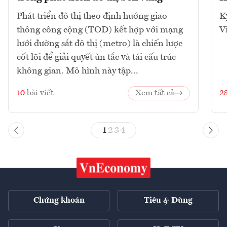
Phát triển đô thị theo định hướng giao
K
thông công cộng (TOD) kết hợp với mạng
V
lưới đường sắt đô thị (metro) là chiến lược
cốt lõi để giải quyết ùn tắc và tái cấu trúc
không gian. Mô hình này tập...
10
bài viết
Xem tất cả
2
1
2
3
4
Chứng khoán
Tiêu & Dùng