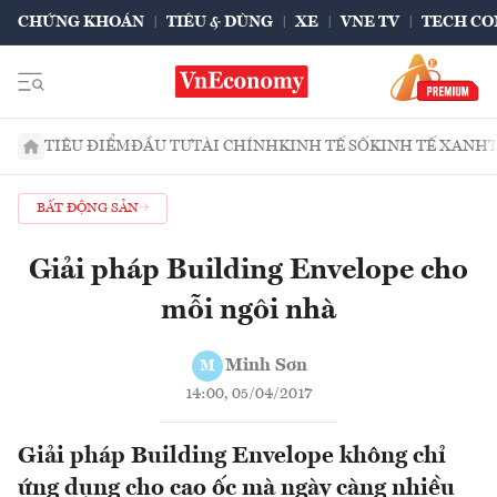
CHỨNG KHOÁN
TIÊU & DÙNG
XE
VNE TV
TECH CO
TIÊU ĐIỂM
ĐẦU TƯ
TÀI CHÍNH
KINH TẾ SỐ
KINH TẾ XANH
BẤT ĐỘNG SẢN
Giải pháp Building Envelope cho
mỗi ngôi nhà
Minh Sơn
M
14:00, 05/04/2017
Giải pháp Building Envelope không chỉ
ứng dụng cho cao ốc mà ngày càng nhiều