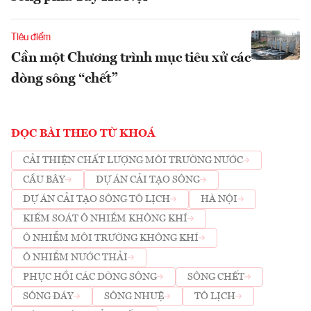
Tiêu điểm
Cần một Chương trình mục tiêu xử các
dòng sông “chết”
ĐỌC BÀI THEO TỪ KHOÁ
CẢI THIỆN CHẤT LƯỢNG MÔI TRƯỜNG NƯỚC
CẦU BÂY
DỰ ÁN CẢI TẠO SÔNG
DỰ ÁN CẢI TẠO SÔNG TÔ LỊCH
HÀ NỘI
KIỂM SOÁT Ô NHIỄM KHÔNG KHÍ
Ô NHIỄM MÔI TRƯỜNG KHÔNG KHÍ
Ô NHIỄM NƯỚC THẢI
PHỤC HỒI CÁC DÒNG SÔNG
SÔNG CHẾT
SÔNG ĐÁY
SÔNG NHUỆ
TÔ LỊCH