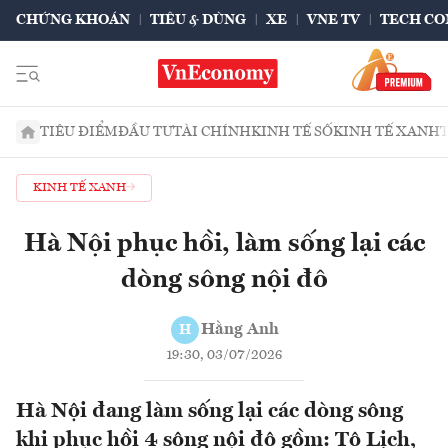
CHỨNG KHOÁN
TIÊU & DÙNG
XE
VNE TV
TECH CO
TIÊU ĐIỂM
ĐẦU TƯ
TÀI CHÍNH
KINH TẾ SỐ
KINH TẾ XANH
KINH TẾ XANH
Hà Nội phục hồi, làm sống lại các
dòng sông nội đô
Hằng Anh
H
19:30, 03/07/2026
Hà Nội đang làm sống lại các dòng sông
khi phục hồi 4 sông nội đô gồm: Tô Lịch,