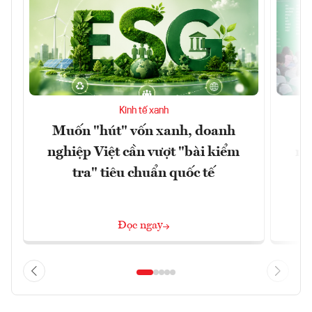
Kinh tế xanh
Muốn "hút" vốn xanh, doanh
T
nghiệp Việt cần vượt "bài kiểm
ng
tra" tiêu chuẩn quốc tế
Đọc ngay