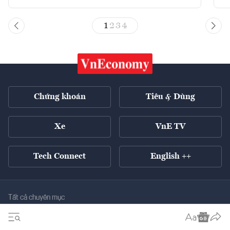
1
2
3
4
Chứng khoán
Tiêu & Dùng
Xe
VnE TV
Tech Connect
English ++
Tất cả chuyên mục
Kinh tế xanh
Tiêu điểm