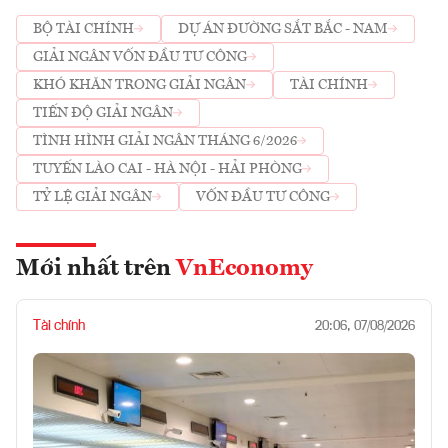
BỘ TÀI CHÍNH
DỰ ÁN ĐƯỜNG SẮT BẮC - NAM
GIẢI NGÂN VỐN ĐẦU TƯ CÔNG
KHÓ KHĂN TRONG GIẢI NGÂN
TÀI CHÍNH
TIẾN ĐỘ GIẢI NGÂN
TÌNH HÌNH GIẢI NGÂN THÁNG 6/2026
TUYẾN LÀO CAI - HÀ NỘI - HẢI PHÒNG
TỶ LỆ GIẢI NGÂN
VỐN ĐẦU TƯ CÔNG
Mới nhất trên
VnEconomy
Tài chính
20:06, 07/08/2026