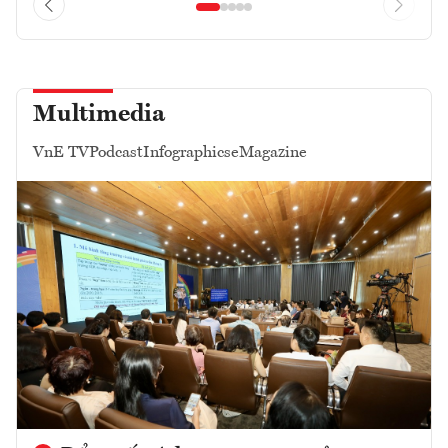
Multimedia
VnE TV
Podcast
Infographics
eMagazine