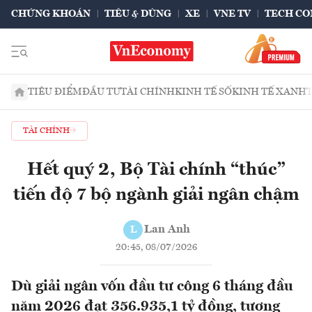
CHỨNG KHOÁN
TIÊU & DÙNG
XE
VNE TV
TECH CO
TIÊU ĐIỂM
ĐẦU TƯ
TÀI CHÍNH
KINH TẾ SỐ
KINH TẾ XANH
TÀI CHÍNH
Hết quý 2, Bộ Tài chính “thúc”
tiến độ 7 bộ ngành giải ngân chậm
Lan Anh
L
20:45, 08/07/2026
Dù giải ngân vốn đầu tư công 6 tháng đầu
năm 2026 đạt 356.935,1 tỷ đồng, tương