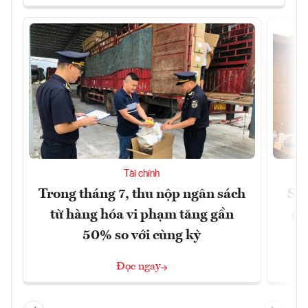
Tài chính
Trong tháng 7, thu nộp ngân sách
Sửa
từ hàng hóa vi phạm tăng gần
ca
50% so với cùng kỳ
Đọc ngay