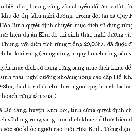
 biết địa phương cũng vừa chuyển đổi 56ha đất rừ
 khu đô thị, khu nghỉ dưỡng. Trong đó, tại xã Qúy
 Hòa Bình quyết định chuyển mục đích sử dụng rừn
hực hiện dự án Khu đô thị sinh thái, nghỉ dưỡng và 
i Thung, với diện tích rừng trồng 29,06ha, đã được đ
ch ba loại rừng (có nguồn gốc quy hoạch rừng sản x
uyển mục đích sử dụng rừng sang mục đích khác để 
 sinh thái, nghỉ dưỡng khoáng nóng cao cấp Hồ Khả,
93ha, đã được điều chỉnh ra ngoài quy hoạch ba loạ
 hoạch rừng sản xuất).
 xã Đú Sáng, huyện Kim Bôi, tỉnh cũng quyết định c
ch sử dụng rừng sang mục đích khác để thực hiện 
 sóc sức khỏe người cao tuổi Hòa Bình. Tổng diện 