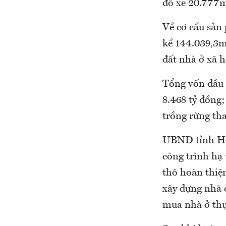
đỗ xe 20.777m
Về cơ cấu sản 
kề 144.039,3m
đất nhà ở xã 
Tổng vốn đầu t
8.468 tỷ đồng;
trồng rừng tha
UBND tỉnh Hòa
công trình hạ 
thô hoàn thiện
xây dựng nhà ở
mua nhà ở thự