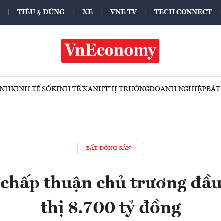
TIÊU & DÙNG
XE
VNE TV
TECH CONNECT
ÍNH
KINH TẾ SỐ
KINH TẾ XANH
THỊ TRƯỜNG
DOANH NGHIỆP
BẤT
BẤT ĐỘNG SẢN
chấp thuận chủ trương đầu
thị 8.700 tỷ đồng