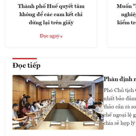
Thành phố Huế quyết tâm
Muốn "
không để các cam kết chỉ
nghiệ
dừng lại trên giấy
kiểm tr
Đọc ngay
Đọc tiếp
Phân định rõ
Phó Chủ tịch 
nhất bảo đảm 
thảo cần rà s
chế ngoại lệ 
chia sẻ hợp lý 