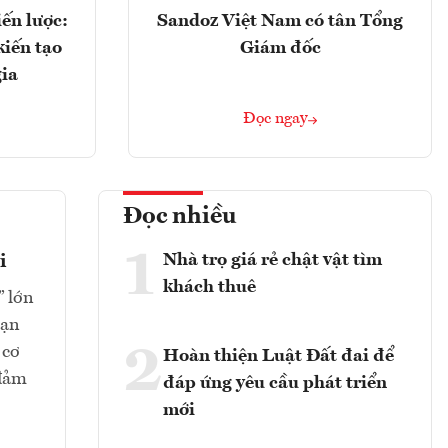
ến lược:
Sandoz Việt Nam có tân Tổng
kiến tạo
Giám đốc
gia
Đọc ngay
Đọc nhiều
1
Nhà trọ giá rẻ chật vật tìm
i
khách thuê
” lớn
oạn
2
 cơ
Hoàn thiện Luật Đất đai để
 đảm
đáp ứng yêu cầu phát triển
mới