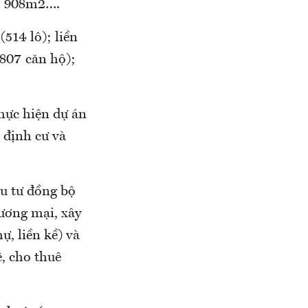
nh 908m2….
514 lô); liền
.807 căn hộ);
thực hiện dự án
i định cư và
u tư đồng bộ
hương mại, xây
ự, liền kề) và
, cho thuê