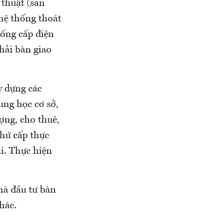
 thuật (san
hệ thống thoát
hống cấp điện
phải bàn giao
y dựng các
ung học cơ sở,
ợng, cho thuê,
thứ cấp thực
ai. Thực hiện
nhà đầu tư bàn
thác.