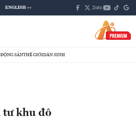
ENGLISH ++
 ĐỘNG SẢN
THẾ GIỚI
DÂN SINH
 tư khu đô