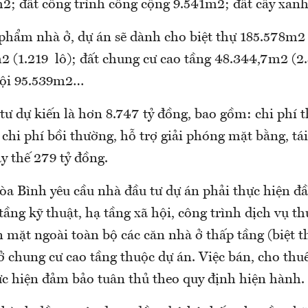
2; đất công trình công cộng 9.541m2; đất cây xa
phẩm nhà ở, dự án sẽ dành cho biệt thự 185.578m2 (
2 (1.219 lô); đất chung cư cao tầng 48.344,7m2 (2
hội 95.539m2…
ư dự kiến là hơn 8.747 tỷ đồng, bao gồm: chi phí 
 chi phí bồi thường, hỗ trợ giải phóng mặt bằng, tá
y thế 279 tỷ đồng.
 Bình yêu cầu nhà đầu tư dự án phải thực hiện đầ
tầng kỹ thuật, hạ tầng xã hội, công trình dịch vụ t
 mặt ngoài toàn bộ các căn nhà ở thấp tầng (biệt th
 chung cư cao tầng thuộc dự án. Việc bán, cho thuê
c hiện đảm bảo tuân thủ theo quy định hiện hành.