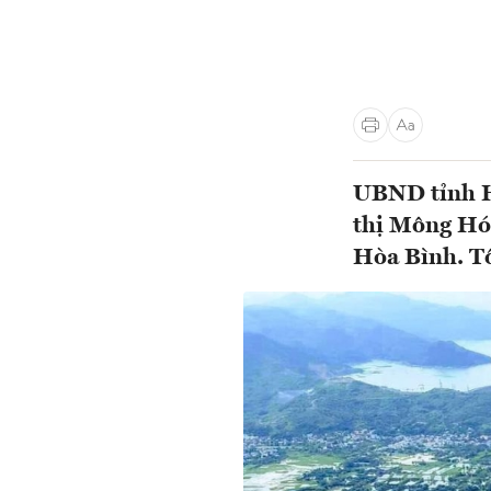
UBND tỉnh H
thị Mông Hó
Hòa Bình. Tổ