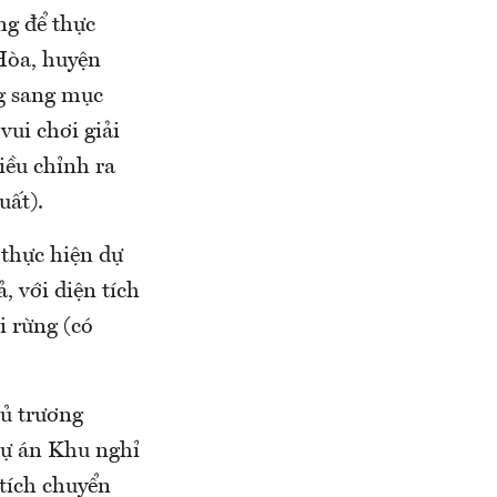
ng để thực
 Hòa, huyện
g sang mục
vui chơi giải
iều chỉnh ra
uất).
thực hiện dự
 với diện tích
i rừng (có
hủ trương
dự án Khu nghỉ
tích chuyển