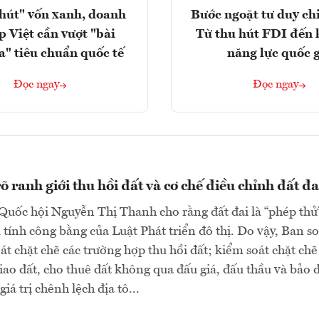
hút" vốn xanh, doanh
Bước ngoặt tư duy chi
p Việt cần vượt "bài
Từ thu hút FDI đến 
a" tiêu chuẩn quốc tế
năng lực quốc 
Đọc ngay
Đọc ngay
 ranh giới thu hồi đất và cơ chế điều chỉnh đất đa
Quốc hội Nguyễn Thị Thanh cho rằng đất đai là “phép thử
tính công bằng của Luật Phát triển đô thị. Do vậy, Ban s
oát chặt chẽ các trường hợp thu hồi đất; kiểm soát chặt chẽ
giao đất, cho thuê đất không qua đấu giá, đấu thầu và bảo
giá trị chênh lệch địa tô...