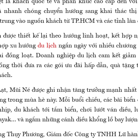
ệt là khách quốc tế và phân khúc cao cấp đến với
ã nhanh chóng chuyển hướng sang khai thác thị
 trung vào nguồn khách từ TP.HCM và các tỉnh lân 
 được thiết kế lại theo hướng linh hoạt, kết hợp 
hợp xu hướng
du lịch
ngắn ngày với nhiều chương 
ai đồng loạt. Doanh nghiệp du lịch cam kết giảm 
ng thời đưa ra các gói ưu đãi hấp dẫn, quà tặng 
hách.
Lạt, Mũi Né được ghi nhận tăng trưởng mạnh nhất
trong mùa hè này. Mỗi buổi chiều, các bãi biển
hịp, du khách tới tắm biển, chơi lướt ván diều, 
ayak… và ngắm những cánh diều khổng lồ bay lượn
g Thụy Phương, Giám đốc Công ty TNHH Lữ hàn