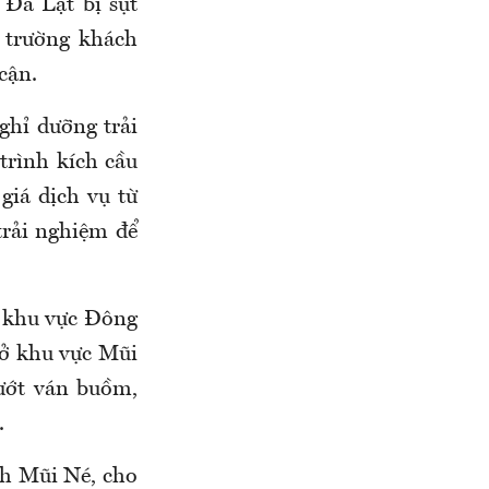
 Đà Lạt bị sụt
 trường khách
cận.
nghỉ dưỡng trải
trình kích cầu
giá dịch vụ từ
trải nghiệm để
 khu vực Đông
 ở khu vực Mũi
lướt ván buồm,
.
h Mũi Né, cho