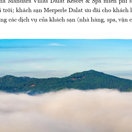
na Mandara Villas Dalat Resort & Spa miễn phí s
trời; khách sạn Merperle Dalat ưu đãi cho khách lẻ
ng các dịch vụ của khách sạn (nhà hàng, spa, vận c