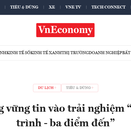
TIÊU & DÙNG
XE
VNE TV
TECH CONNECT
ÍNH
KINH TẾ SỐ
KINH TẾ XANH
THỊ TRƯỜNG
DOANH NGHIỆP
BẤT
DU LỊCH
TIÊU & DÙNG
vững tin vào trải nghiệm
trình - ba điểm đến”