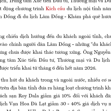
 lịch, Trung tâm Xúc tiến Đầu tư, Thương mại và Du
t động chương trình
Kích cầu
du lịch nội tỉnh nă
m Đồng đi du lịch Lâm Đồng - Khám phá quê hương
g chiến dịch hướng đến du khách ngoài tỉnh, ch
 vào chính người dân Lâm Đồng - những “du khách
ưng chưa được khai thác tương xứng. Ông Nguyễn
ng tâm Xúc tiến Đầu tư, Thương mại và Du lịch t
được triển khai từ tháng 6 đến hết năm 2026.
 thu hút du khách trong và ngoài nước, nhiều cơ sở
 trên địa bàn tỉnh đưa ra hàng loạt chương trình k
ách sạn Roy Dala giảm giá 10% đối với khách đă
 lịch Vạn Hoa Đà Lạt giảm 30 - 40% giá dịch vụ 