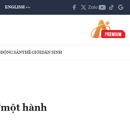
ENGLISH ++
 ĐỘNG SẢN
THẾ GIỚI
DÂN SINH
 “một hành