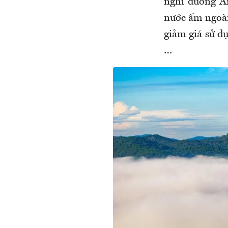
nghỉ dưỡng A
nước ấm ngoài 
giảm giá sử dụ
…