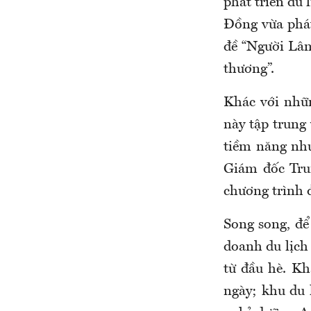
phát triển du
Đồng vừa phá
đề “Người Lâ
thương”.
Khác với nhữn
này tập trung
tiềm năng nh
Giám đốc Tru
chương trình 
Song song, để
doanh du lịch
từ đầu hè. Kh
ngày; khu du