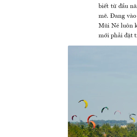
biết từ đầu n
mẽ. Đang vào 
Mũi Né luôn k
mới phải đặt 