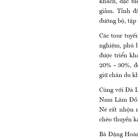
khách, đặc bi
giảm. Tỉnh đ
đường bộ, tập
Các tour tuyến
nghiệm, phù 
được triển kh
20% - 30%, đồ
giữ chân du k
Cùng với Đà 
Nam Lâm Đồng 
Né rất nhộn n
chèo thuyền k
Bà Đặng Hoàn