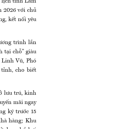
 lịch tỉnh Lâm
m 2026 với chủ
, kết nối yêu
ương trình lần
 tại chỗ” giàu
 Linh Vũ, Phó
ỉnh, cho biết
 lưu trú, kinh
huyến mãi ngay
ng ký trước 15
nhà hàng; Khu