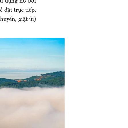
ử dụng hồ bơi
 đặt trực tiếp,
huyển, giặt ủi)