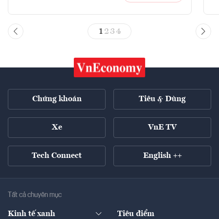
1
2
3
4
Chứng khoán
Tiêu & Dùng
Xe
VnE TV
Tech Connect
English ++
Tất cả chuyên mục
Kinh tế xanh
Tiêu điểm