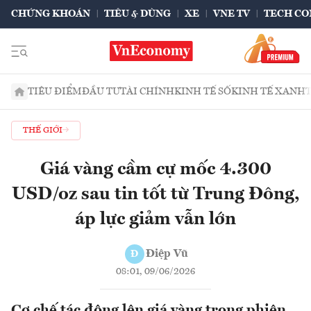
CHỨNG KHOÁN
TIÊU & DÙNG
XE
VNE TV
TECH CO
TIÊU ĐIỂM
ĐẦU TƯ
TÀI CHÍNH
KINH TẾ SỐ
KINH TẾ XANH
THẾ GIỚI
Giá vàng cầm cự mốc 4.300
USD/oz sau tin tốt từ Trung Đông,
áp lực giảm vẫn lớn
Điệp Vũ
Đ
08:01, 09/06/2026
Cơ chế tác động lên giá vàng trong phiên