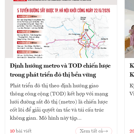
Định hướng metro và TOD chiến lược
K
trong phát triển đô thị bền vững
K
Phát triển đô thị theo định hướng giao
K
thông công cộng (TOD) kết hợp với mạng
V
lưới đường sắt đô thị (metro) là chiến lược
cốt lõi để giải quyết ùn tắc và tái cấu trúc
không gian. Mô hình này tập...
10
bài viết
Xem tất cả
2