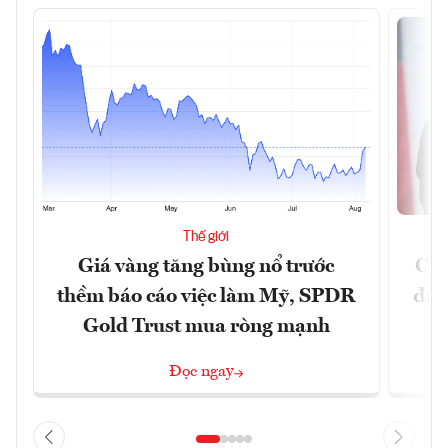
Thế giới
Giá vàng tăng bùng nổ trước
Chí
thềm báo cáo việc làm Mỹ, SPDR
đã 
Gold Trust mua ròng mạnh
Đọc ngay