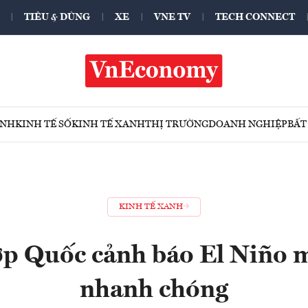
TIÊU & DÙNG
XE
VNE TV
TECH CONNECT
ÍNH
KINH TẾ SỐ
KINH TẾ XANH
THỊ TRƯỜNG
DOANH NGHIỆP
BẤT
KINH TẾ XANH
p Quốc cảnh báo El Niño 
nhanh chóng