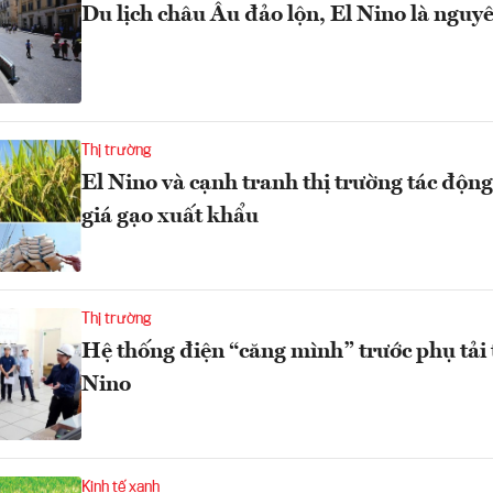
Du lịch châu Âu đảo lộn, El Nino là ngu
Thị trường
El Nino và cạnh tranh thị trường tác độ
giá gạo xuất khẩu
Thị trường
Hệ thống điện “căng mình” trước phụ tải t
Nino
Kinh tế xanh