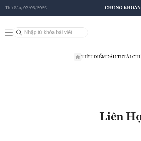
Thứ Sáu, 07/08/2026
CHỨNG KHOÁN
TIÊU ĐIỂM
ĐẦU TƯ
TÀI CH
Liên Hợ