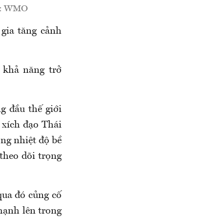
ồn: WMO
gia tăng cảnh
 khả năng trở
 đầu thế giới
 xích đạo Thái
ng nhiệt độ bề
theo dõi trọng
qua đó củng cố
 mạnh lên trong