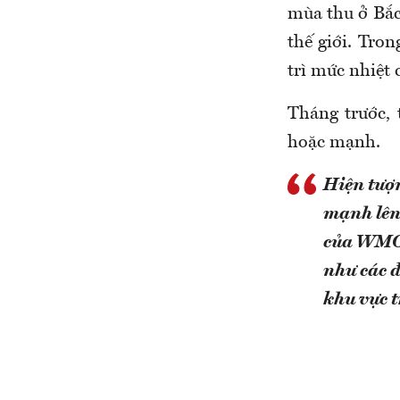
mùa thu ở Bắc
thế giới. Tro
trì mức nhiệt 
Tháng trước, 
hoặc mạnh.
Hiện tượn
mạnh lên
của WMO.
như các đ
khu vực t