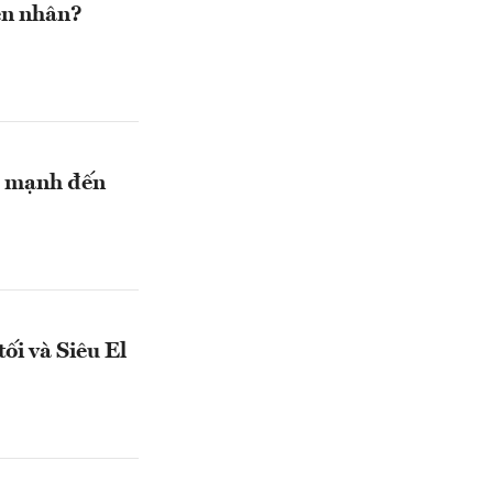
yên nhân?
ng mạnh đến
ối và Siêu El