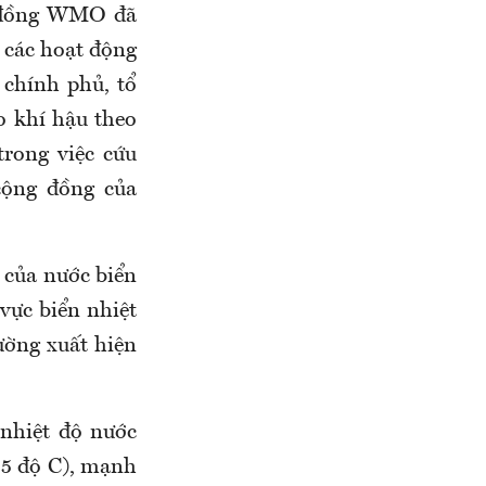
 đồng WMO đã
 các hoạt động
 chính phủ, tổ
o khí hậu theo
trong việc cứu
cộng đồng của
g của nước biển
vực biển nhiệt
ường xuất hiện
 nhiệt độ nước
1,5 độ C), mạnh