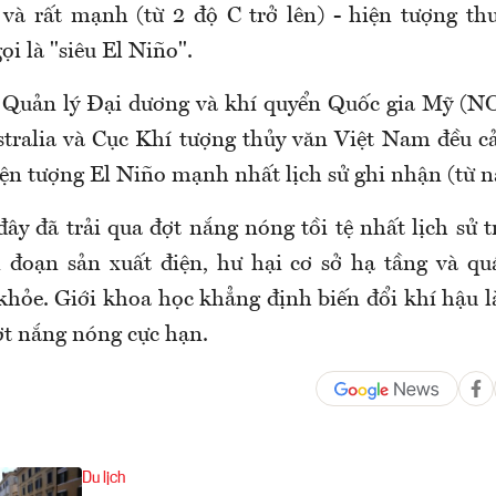
) và rất mạnh (từ 2 độ C trở lên) - hiện tượng th
ọi là "siêu El Niño".
c Quản lý Đại dương và khí quyển Quốc gia Mỹ (N
tralia và Cục Khí tượng thủy văn Việt Nam đều c
iện tượng El Niño mạnh nhất lịch sử ghi nhận (từ 
ây đã trải qua đợt nắng nóng tồi tệ nhất lịch sử t
n đoạn sản xuất điện, hư hại cơ sở hạ tầng và qu
khỏe. Giới khoa học khẳng định biến đổi khí hậu 
ợt nắng nóng cực hạn.
Du lịch