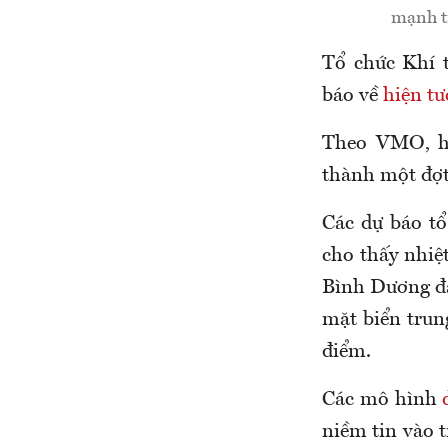
mạnh t
Tổ chức Khí 
báo về
hiện t
Theo VMO, hi
thành một đợt
Các dự báo t
cho thấy nhiệ
Bình Dương đa
mặt biển trun
điểm.
Các mô hình
niềm tin vào t