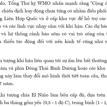
Saulo, Tổng Thư ký WMO nhấn mạnh rằng “Cộng
t chiến dịch huy động chưa từng có nhằm điều phối
g Liên Hợp Quốc và ở cấp khu vực để hỗ trợ các
 và các lĩnh vực nhạy cảm với khí hậu. Các dự bá
 và hệ thống cảnh báo sớm có vai trò sống còn 
m thiểu tác động đối với nền kinh tế cũng như 
n tượng khí hậu liên quan tới sự ấm lên bất thườn
tâm và phía Đông Thái Bình Dương hoặc các khu 
ng này làm thay đổi mô hình thời tiết toàn cầu, th
 7 năm.
hí tượng chia El Niño làm bốn cấp độ, dựa trên
h ba tháng gồm yếu (0,5 - 1 độ C), trung bình (1 - 