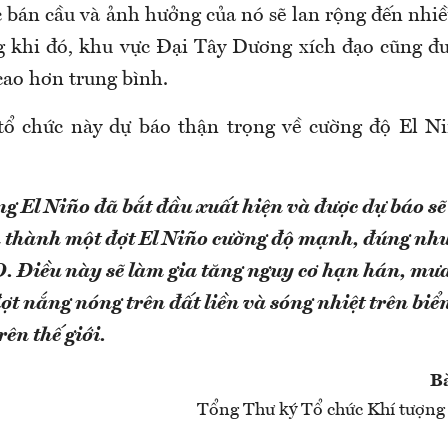
 bán cầu và ảnh hưởng của nó sẽ lan rộng đến nhiề
ng khi đó, khu vực Đại Tây Dương xích đạo cũng đ
cao hơn trung bình.
tổ chức này dự báo thận trọng về cường độ El N
g El Niño đã bắt đầu xuất hiện và được dự báo s
 thành một đợt El Niño cường độ mạnh, đúng như
 Điều này sẽ làm gia tăng nguy cơ hạn hán, mưa
ợt nắng nóng trên đất liền và sóng nhiệt trên biể
rên thế giới.
Bà
Tổng Thư ký Tổ chức Khí tượng