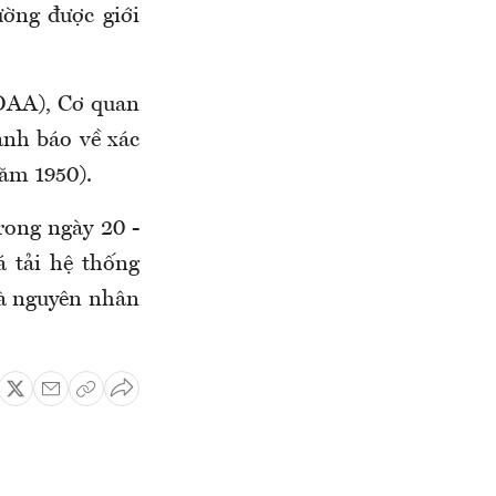
ường được giới
OAA), Cơ quan
ảnh báo về xác
năm 1950).
rong ngày 20 -
á tải hệ thống
là nguyên nhân