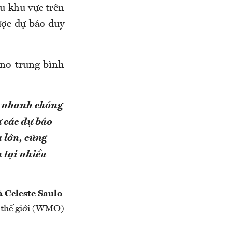
u khu vực trên
ược dự báo duy
ino trung bình
ẽ nhanh chóng
 các dự báo
 lớn, cũng
n tại nhiều
 Celeste Saulo
 thế giới (WMO)