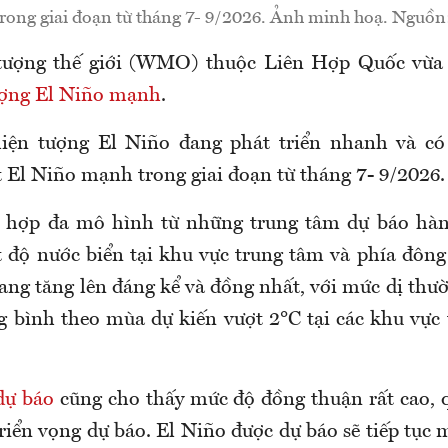
rong giai đoạn từ tháng 7- 9/2026. Ảnh minh hoạ. Ngu
tượng thế giới (WMO) thuộc Liên Hợp Quốc vừa 
ượng El Niño mạnh
.
ện tượng El Niño đang phát triển nhanh và có
 El Niño mạnh trong giai đoạn từ tháng 7- 9/2026.
ổ hợp đa mô hình từ những trung tâm dự báo hàng
t độ nước biển tại khu vực trung tâm và phía đông
ng tăng lên đáng kể và đồng nhất, với mức dị thườ
g bình theo mùa dự kiến vượt 2°C tại các khu vực 
dự báo
cũng cho thấy mức độ đồng thuận rất cao, 
riển vọng dự báo. El Niño được dự báo sẽ tiếp tục