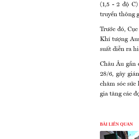
(1,5 - 2 độ C
truyền thông g
Trước đó, Cụ
Khí tượng Aus
suất diễn ra h
Châu Âu gần đ
28/6, gây giá
chăm sóc sức 
gia tăng các đ
BÀI LIÊN QUAN