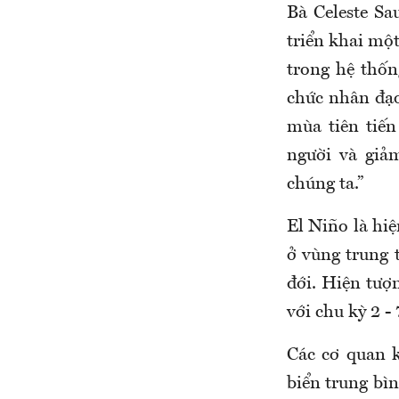
Bà Celeste 
triển khai mộ
trong hệ thốn
chức nhân đạo
mùa tiên tiến
người và giả
chúng ta.”
El Niño là hiệ
ở vùng trung 
đới. Hiện tượ
với chu kỳ 2 -
Các cơ quan k
biển trung bìn