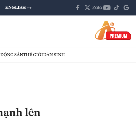
ENGLISH ++
 ĐỘNG SẢN
THẾ GIỚI
DÂN SINH
mạnh lên