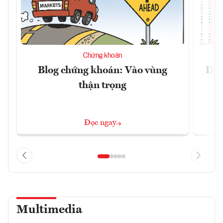
Chứng khoán
Blog chứng khoán: Vào vùng
Dự 
thận trọng
t
Đọc ngay
Multimedia