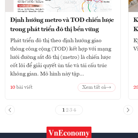
Định hướng metro và TOD chiến lược
K
trong phát triển đô thị bền vững
K
Phát triển đô thị theo định hướng giao
K
thông công cộng (TOD) kết hợp với mạng
V
lưới đường sắt đô thị (metro) là chiến lược
cốt lõi để giải quyết ùn tắc và tái cấu trúc
không gian. Mô hình này tập...
10
bài viết
Xem tất cả
2
1
2
3
4