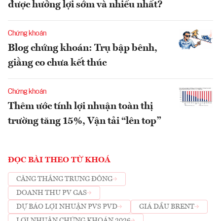
được hưởng lợi sớm và nhiều nhất?
Chứng khoán
Blog chứng khoán: Trụ bập bênh,
giằng co chưa kết thúc
Chứng khoán
Thêm ước tính lợi nhuận toàn thị
trường tăng 15%, Vận tải “lên top”
ĐỌC BÀI THEO TỪ KHOÁ
CĂNG THẲNG TRUNG ĐÔNG
DOANH THU PV GAS
DỰ BÁO LỢI NHUẬN PVS PVD
GIÁ DẦU BRENT
LỢI NHUẬN CHỨNG KHOÁN 2026