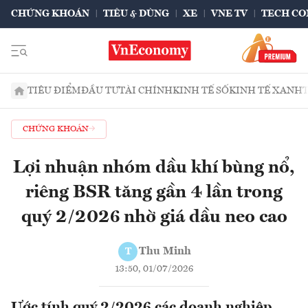
CHỨNG KHOÁN
TIÊU & DÙNG
XE
VNE TV
TECH CO
TIÊU ĐIỂM
ĐẦU TƯ
TÀI CHÍNH
KINH TẾ SỐ
KINH TẾ XANH
CHỨNG KHOÁN
Lợi nhuận nhóm dầu khí bùng nổ,
riêng BSR tăng gần 4 lần trong
quý 2/2026 nhờ giá dầu neo cao
Thu Minh
T
13:50, 01/07/2026
Ước tính quý 2/2026 các doanh nghiệp