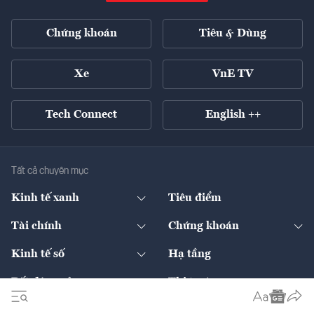
Chứng khoán
Tiêu & Dùng
Xe
VnE TV
Tech Connect
English ++
Tất cả chuyên mục
Kinh tế xanh
Tiêu điểm
Chuyển động xanh
Tài chính
Chứng khoán
Pháp lý
Ngân hàng
Doanh nghiệp niêm yết
Kinh tế số
Hạ tầng
Thương hiệu xanh
Thị trường vốn
Thị trường
Sản phẩm - Thị trường
Bất động sản
Thị trường
Diễn đàn
Thuế
Đầu tư
Tài sản số
Chính sách
Xuất nhập khẩu
Thế giới
Doanh nghiệp