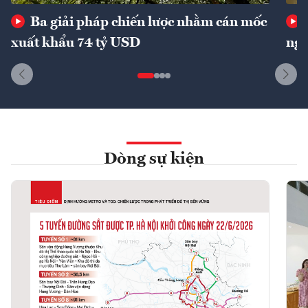
Ba giải pháp chiến lược nhằm cán mốc
xuất khẩu 74 tỷ USD
ngu
Dòng sự kiện