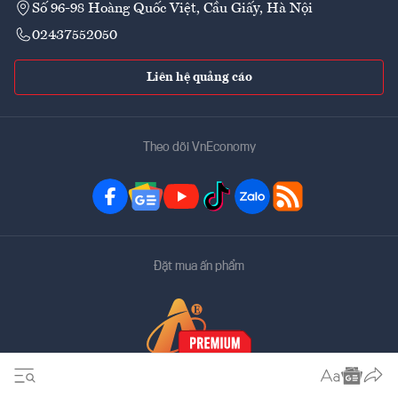
Số 96-98 Hoàng Quốc Việt, Cầu Giấy, Hà Nội
02437552050
Liên hệ quảng cáo
Theo dõi VnEconomy
Đặt mua ấn phẩm