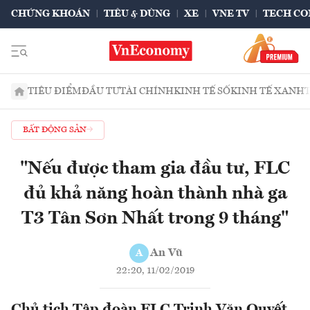
CHỨNG KHOÁN
TIÊU & DÙNG
XE
VNE TV
TECH CO
TIÊU ĐIỂM
ĐẦU TƯ
TÀI CHÍNH
KINH TẾ SỐ
KINH TẾ XANH
BẤT ĐỘNG SẢN
"Nếu được tham gia đầu tư, FLC
đủ khả năng hoàn thành nhà ga
T3 Tân Sơn Nhất trong 9 tháng"
An Vũ
A
22:20, 11/02/2019
Chủ tịch Tập đoàn FLC Trịnh Văn Quyết