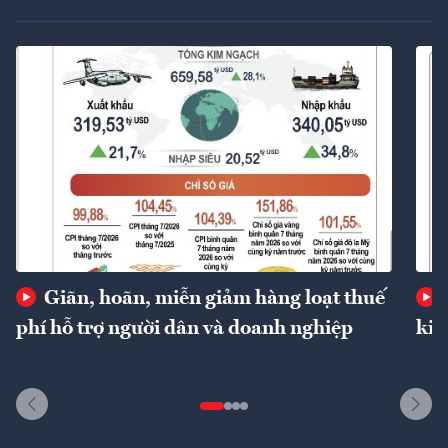
Giãn, hoãn, miễn giảm hàng loạt thuế
phí hỗ trợ người dân và doanh nghiệp
kin