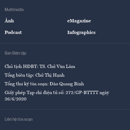
Doanh nghiệp
Địa phương
Thị trường
Bảo hiểm
Multimedia
Sự kiện
Nhân lực
Ảnh
eMagazine
Đẹp +
An sinh
Podcast
Infographics
Giải trí
Y tế
Nhà
Ban Biên tập
Ẩm thực
Chủ tịch HĐBT: TS. Chử Văn Lâm
Tổng biên tập: Chử Thị Hạnh
Tổng thư ký tòa soạn: Đào Quang Bính
Giấy phép Tạp chí điện tử số: 272/GP-BTTTT ngày
26/6/2020
Liên hệ tòa soạn