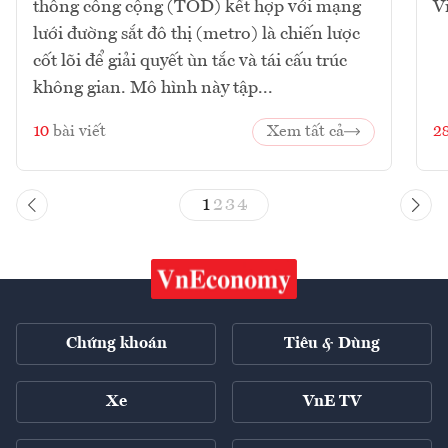
thông công cộng (TOD) kết hợp với mạng
V
lưới đường sắt đô thị (metro) là chiến lược
cốt lõi để giải quyết ùn tắc và tái cấu trúc
không gian. Mô hình này tập...
10
bài viết
Xem tất cả
2
1
2
3
4
Chứng khoán
Tiêu & Dùng
Xe
VnE TV