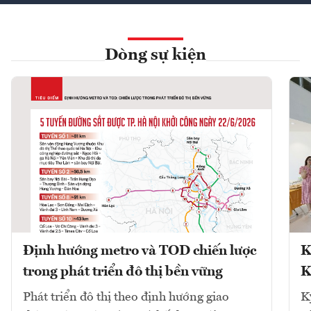
Dòng sự kiện
Định hướng metro và TOD chiến lược
K
trong phát triển đô thị bền vững
K
Phát triển đô thị theo định hướng giao
K