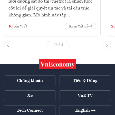
lưới đường sắt đô thị (metro) là chiến lược
cốt lõi để giải quyết ùn tắc và tái cấu trúc
không gian. Mô hình này tập...
10
bài viết
Xem tất cả
2
1
2
3
4
Chứng khoán
Tiêu & Dùng
Xe
VnE TV
Tech Connect
English ++