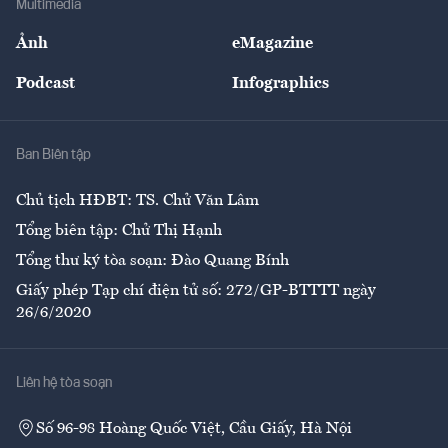
Multimedia
Sự kiện
Nhân lực
Ảnh
eMagazine
Đẹp +
An sinh
Podcast
Infographics
Giải trí
Y tế
Nhà
Ban Biên tập
Ẩm thực
Chủ tịch HĐBT: TS. Chử Văn Lâm
Tổng biên tập: Chử Thị Hạnh
Tổng thư ký tòa soạn: Đào Quang Bính
Giấy phép Tạp chí điện tử số: 272/GP-BTTTT ngày
26/6/2020
Liên hệ tòa soạn
Số 96-98 Hoàng Quốc Việt, Cầu Giấy, Hà Nội