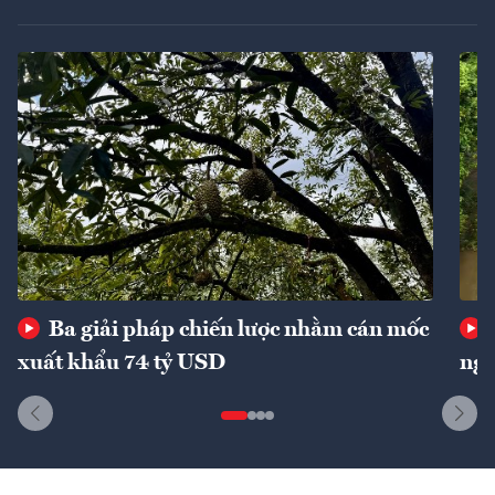
Ba giải pháp chiến lược nhằm cán mốc
xuất khẩu 74 tỷ USD
ngu