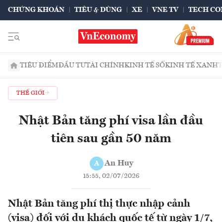
CHỨNG KHOÁN
TIÊU & DÙNG
XE
VNE TV
TECH CO
TIÊU ĐIỂM
ĐẦU TƯ
TÀI CHÍNH
KINH TẾ SỐ
KINH TẾ XANH
THẾ GIỚI
Nhật Bản tăng phí visa lần đầu
tiên sau gần 50 năm
An Huy
A
15:55, 02/07/2026
Nhật Bản tăng phí thị thực nhập cảnh
(visa) đối với du khách quốc tế từ ngày 1/7,