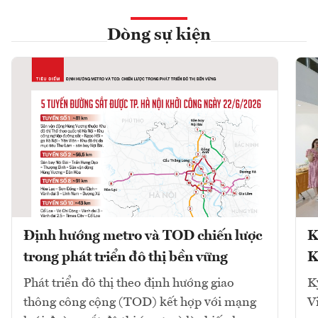
Dòng sự kiện
Định hướng metro và TOD chiến lược
K
trong phát triển đô thị bền vững
K
Phát triển đô thị theo định hướng giao
K
thông công cộng (TOD) kết hợp với mạng
V