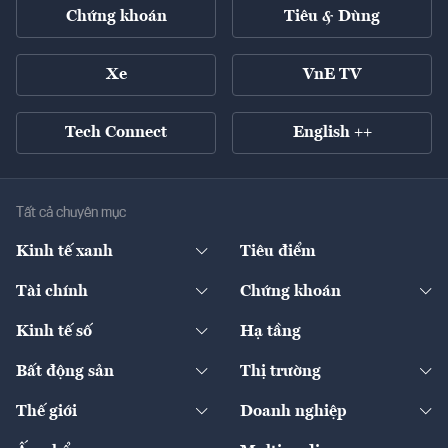
Chứng khoán
Tiêu & Dùng
Xe
VnE TV
Tech Connect
English ++
Tất cả chuyên mục
Kinh tế xanh
Tiêu điểm
Chuyển động xanh
Tài chính
Chứng khoán
Pháp lý
Ngân hàng
Doanh nghiệp niêm yết
Kinh tế số
Hạ tầng
Thương hiệu xanh
Thị trường vốn
Thị trường
Sản phẩm - Thị trường
Bất động sản
Thị trường
Diễn đàn
Thuế
Đầu tư
Tài sản số
Chính sách
Xuất nhập khẩu
Thế giới
Doanh nghiệp
Bảo hiểm
Quốc tế
Dịch vụ số
Thị trường
Khung pháp lý
Kinh tế
Chuyển động