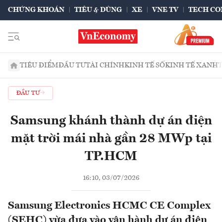
CHỨNG KHOÁN
TIÊU & DÙNG
XE
VNE TV
TECH CO
TIÊU ĐIỂM
ĐẦU TƯ
TÀI CHÍNH
KINH TẾ SỐ
KINH TẾ XANH
ĐẦU TƯ
Samsung khánh thành dự án điện
mặt trời mái nhà gần 28 MWp tại
TP.HCM
16:10, 03/07/2026
Samsung Electronics HCMC CE Complex
(SEHC) vừa đưa vào vận hành dự án điện