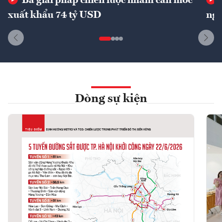
Ba giải pháp chiến lược nhằm cán mốc
xuất khẩu 74 tỷ USD
ngu
Dòng sự kiện