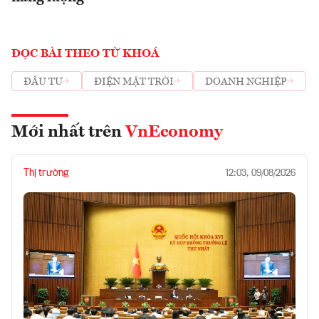
ĐỌC BÀI THEO TỪ KHOÁ
ĐẦU TƯ
ĐIỆN MẶT TRỜI
DOANH NGHIỆP
Mới nhất trên
VnEconomy
Thị trường
12:03, 09/08/2026