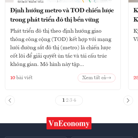
Định hướng metro và TOD chiến lược
K
trong phát triển đô thị bền vững
K
Phát triển đô thị theo định hướng giao
K
thông công cộng (TOD) kết hợp với mạng
V
lưới đường sắt đô thị (metro) là chiến lược
cốt lõi để giải quyết ùn tắc và tái cấu trúc
không gian. Mô hình này tập...
10
bài viết
Xem tất cả
2
1
2
3
4