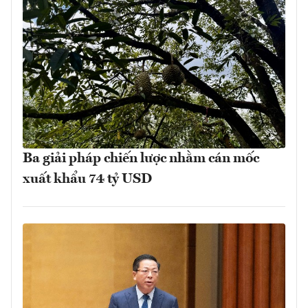
Ba giải pháp chiến lược nhằm cán mốc
xuất khẩu 74 tỷ USD