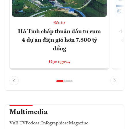
Đầu tư
Hà Tĩnh chấp thuận đầu tư cụm
41 
4 dự án điện gió hơn 7.800 tỷ
đồ
đồng
Đọc ngay
Multimedia
VnE TV
Podcast
Infographics
eMagazine