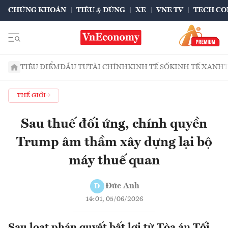
CHỨNG KHOÁN
TIÊU & DÙNG
XE
VNE TV
TECH CO
TIÊU ĐIỂM
ĐẦU TƯ
TÀI CHÍNH
KINH TẾ SỐ
KINH TẾ XANH
THẾ GIỚI
Sau thuế đối ứng, chính quyền
Trump âm thầm xây dựng lại bộ
máy thuế quan
Đức Anh
Đ
14:01, 05/06/2026
Sau loạt phán quyết bất lợi từ Tòa án Tối