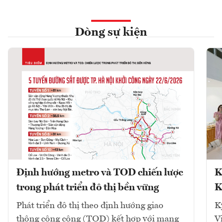
Dòng sự kiện
Định hướng metro và TOD chiến lược
K
trong phát triển đô thị bền vững
K
Phát triển đô thị theo định hướng giao
K
thông công cộng (TOD) kết hợp với mạng
V