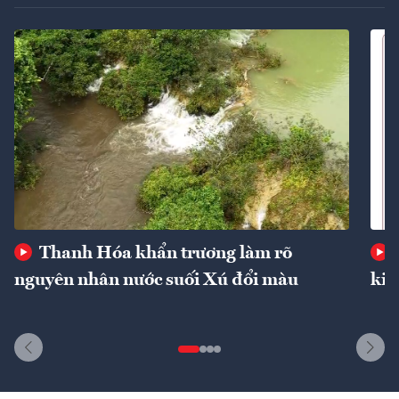
Thanh Hóa khẩn trương làm rõ
nguyên nhân nước suối Xú đổi màu
kin