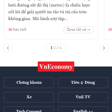
lưới đường sắt đô thị (metro) là chiến lược
cốt lõi để giải quyết ùn tắc và tái cấu trúc
không gian. Mô hình này tập...
10
bài viết
Xem tất cả
2
1
2
3
4
Chứng khoán
Tiêu & Dùng
Xe
VnE TV
Tech Connect
English ++