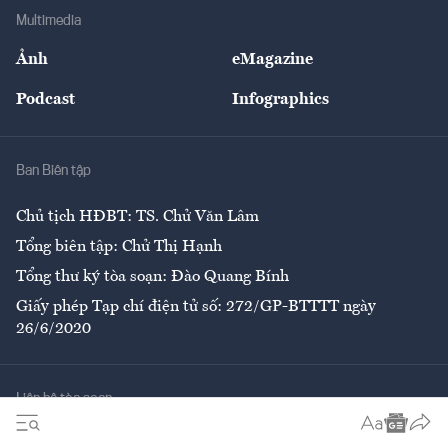
Địa phương
Thị trường
Bảo hiểm
Multimedia
Sự kiện
Nhân lực
Ảnh
eMagazine
Đẹp +
An sinh
Podcast
Infographics
Giải trí
Y tế
Nhà
Ban Biên tập
Ẩm thực
Chủ tịch HĐBT: TS. Chử Văn Lâm
Tổng biên tập: Chử Thị Hạnh
Tổng thư ký tòa soạn: Đào Quang Bính
Giấy phép Tạp chí điện tử số: 272/GP-BTTTT ngày
26/6/2020
Liên hệ tòa soạn
Số 96-98 Hoàng Quốc Việt, Cầu Giấy, Hà Nội