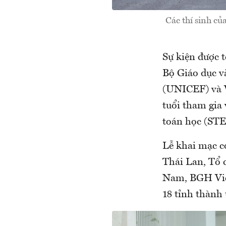
Các thí sinh củ
Sự kiện được 
Bộ Giáo dục v
(UNICEF) và V
tuổi tham gia 
toán học (ST
Lễ khai mạc c
Thái Lan, Tổ 
Nam, BGH Vict
18 tỉnh thành 