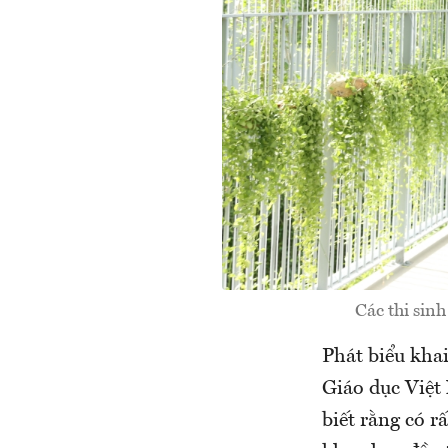
Các thi sin
Phát biểu kha
Giáo dục Việt
biết rằng có r