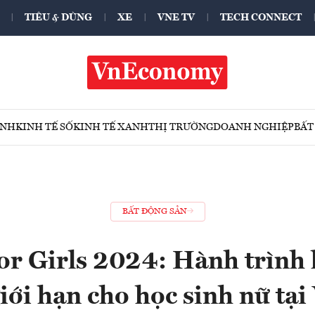
TIÊU & DÙNG
XE
VNE TV
TECH CONNECT
ÍNH
KINH TẾ SỐ
KINH TẾ XANH
THỊ TRƯỜNG
DOANH NGHIỆP
BẤT
BẤT ĐỘNG SẢN
r Girls 2024: Hành trình
iới hạn cho học sinh nữ tại 