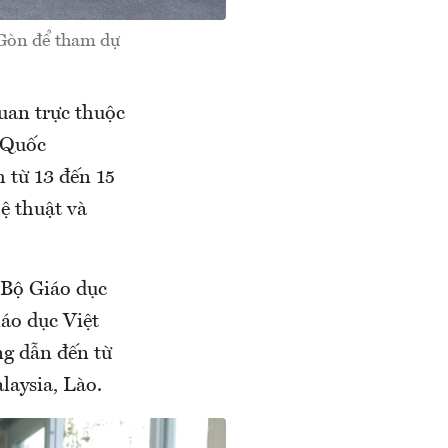
 Gòn để tham dự
uan trực thuộc
 Quốc
 từ 13 đến 15
ệ thuật và
 Bộ Giáo dục
áo dục Việt
ng dẫn đến từ
laysia, Lào.