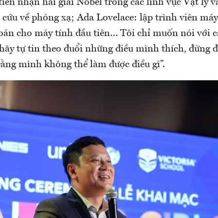
iên nhận hai giải Nobel trong các lĩnh vực Vật lý 
 cứu về phóng xạ; Ada Lovelace: lập trình viên máy 
 toán cho máy tính đầu tiên… Tôi chỉ muốn nói với 
 hãy tự tin theo đuổi những điều mình thích, đừng 
rằng mình không thể làm được điều gì”.