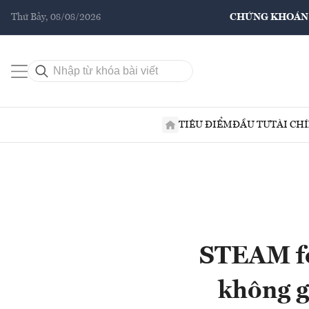
Thứ Bảy, 08/08/2026
CHỨNG KHOÁN
TIÊU ĐIỂM
ĐẦU TƯ
TÀI CH
STEAM fo
không g