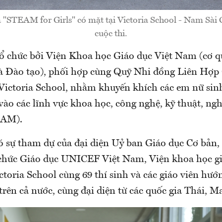
a "STEAM for Girls" có mặt tại Victoria School - Nam Sài
cuộc thi.
tổ chức bởi Viện Khoa học Giáo dục Việt Nam (cơ q
à Đào tạo), phối hợp cùng Quỹ Nhi đồng Liên Hợp
ictoria School, nhằm khuyến khích các em nữ sinh
vào các lĩnh vực khoa học, công nghệ, kỹ thuật, ngh
EAM).
ó sự tham dự của đại diện Uỷ ban Giáo dục Cơ bản,
chức Giáo dục UNICEF Việt Nam, Viện khoa học gi
oria School cùng 69 thí sinh và các giáo viên hướ
trên cả nước, cùng đại diện từ các quốc gia Thái, Ma