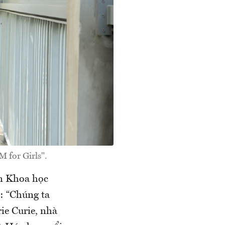
 for Girls".
ện Khoa học
: “Chúng ta
ie Curie, nhà