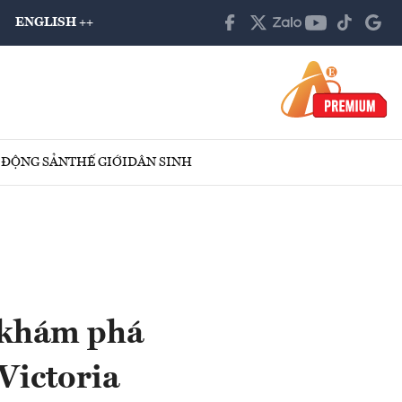
ENGLISH ++
 ĐỘNG SẢN
THẾ GIỚI
DÂN SINH
 khám phá
Victoria