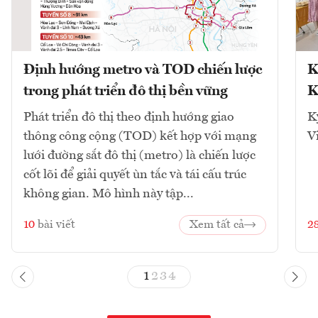
Định hướng metro và TOD chiến lược
K
trong phát triển đô thị bền vững
K
Phát triển đô thị theo định hướng giao
K
thông công cộng (TOD) kết hợp với mạng
V
lưới đường sắt đô thị (metro) là chiến lược
cốt lõi để giải quyết ùn tắc và tái cấu trúc
không gian. Mô hình này tập...
10
bài viết
Xem tất cả
2
1
2
3
4