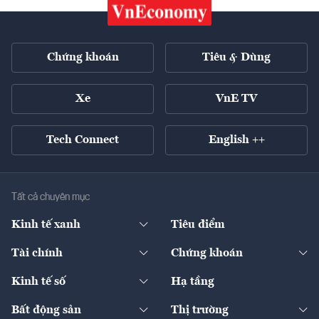
Chứng khoán
Tiêu & Dùng
Xe
VnE TV
Tech Connect
English ++
Tất cả chuyên mục
Kinh tế xanh
Tiêu điểm
Chuyển động xanh
Tài chính
Chứng khoán
Pháp lý
Ngân hàng
Doanh nghiệp niêm yết
Kinh tế số
Hạ tầng
Thương hiệu xanh
Thị trường vốn
Thị trường
Sản phẩm - Thị trường
Bất động sản
Thị trường
Diễn đàn