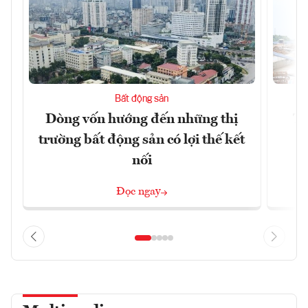
Bất động sản
Dòng vốn hướng đến những thị
Tậ
trường bất động sản có lợi thế kết
t
nối
Đọc ngay