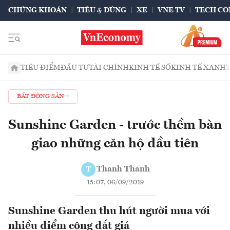
CHỨNG KHOÁN
TIÊU & DÙNG
XE
VNE TV
TECH CO
TIÊU ĐIỂM
ĐẦU TƯ
TÀI CHÍNH
KINH TẾ SỐ
KINH TẾ XANH
BẤT ĐỘNG SẢN
Sunshine Garden - trước thềm bàn
giao những căn hộ đầu tiên
Thanh Thanh
T
15:07, 06/09/2019
Sunshine Garden thu hút người mua với
nhiều điểm cộng đắt giá