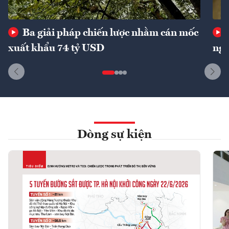
Ba giải pháp chiến lược nhằm cán mốc
xuất khẩu 74 tỷ USD
ngu
Dòng sự kiện