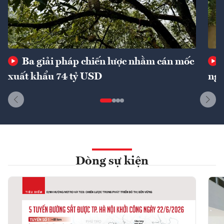
Ba giải pháp chiến lược nhằm cán mốc
xuất khẩu 74 tỷ USD
ngu
Dòng sự kiện