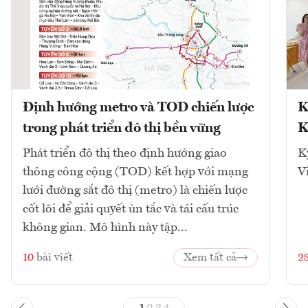
Định hướng metro và TOD chiến lược
K
trong phát triển đô thị bền vững
K
Phát triển đô thị theo định hướng giao
K
thông công cộng (TOD) kết hợp với mạng
V
lưới đường sắt đô thị (metro) là chiến lược
cốt lõi để giải quyết ùn tắc và tái cấu trúc
không gian. Mô hình này tập...
10
bài viết
Xem tất cả
2
1
2
3
4