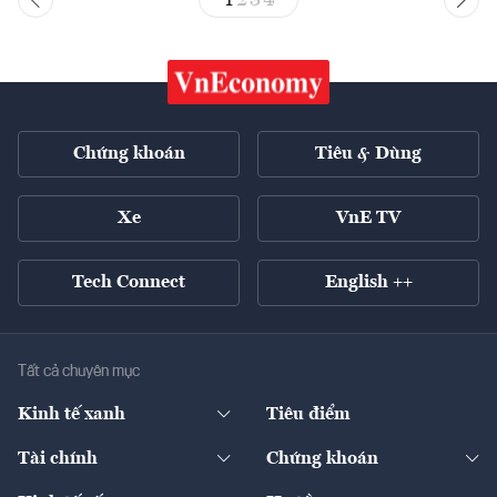
Chứng khoán
Tiêu & Dùng
Xe
VnE TV
Tech Connect
English ++
Tất cả chuyên mục
Kinh tế xanh
Tiêu điểm
Chuyển động xanh
Tài chính
Chứng khoán
Pháp lý
Ngân hàng
Doanh nghiệp niêm yết