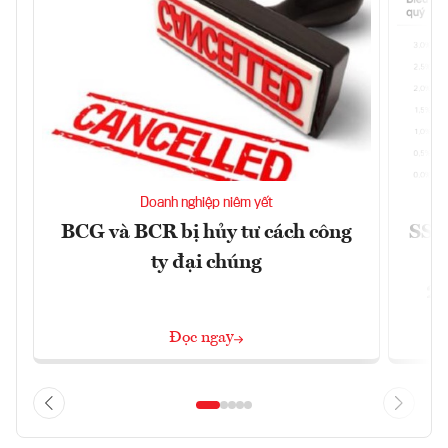
Doanh nghiệp niêm yết
BCG và BCR bị hủy tư cách công
SSI 
ty đại chúng
2/
Đọc ngay