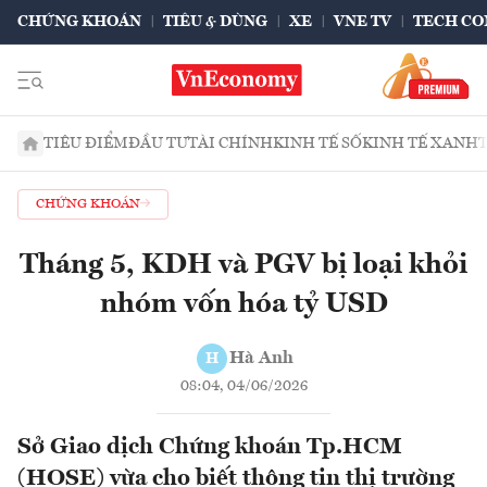
CHỨNG KHOÁN
TIÊU & DÙNG
XE
VNE TV
TECH CO
TIÊU ĐIỂM
ĐẦU TƯ
TÀI CHÍNH
KINH TẾ SỐ
KINH TẾ XANH
CHỨNG KHOÁN
Tháng 5, KDH và PGV bị loại khỏi
nhóm vốn hóa tỷ USD
Hà Anh
H
08:04, 04/06/2026
Sở Giao dịch Chứng khoán Tp.HCM
(HOSE) vừa cho biết thông tin thị trường