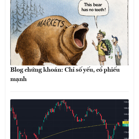
Blog chứng khoán: Chỉ số yếu, cổ phiếu
mạnh