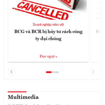
Doanh nghiệp niêm yết
BCG và BCR bị hủy tư cách công
SSI 
ty đại chúng
2/
Đọc ngay
Multimedia