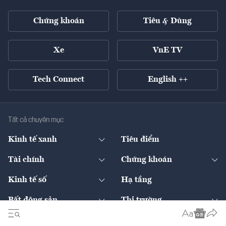
Chứng khoán
Tiêu & Dùng
Xe
VnE TV
Tech Connect
English ++
Tất cả chuyên mục
Kinh tế xanh
Tiêu điểm
Chuyển động xanh
Tài chính
Chứng khoán
Pháp lý
Ngân hàng
Doanh nghiệp niêm yết
Kinh tế số
Hạ tầng
Thương hiệu xanh
Thị trường vốn
Thị trường
Sản phẩm - Thị trường
Bất động sản
Thị trường
Diễn đàn
Thuế
Đầu tư
Tài sản số
Chính sách
Xuất nhập khẩu
Thế giới
Doanh nghiệp
Bảo hiểm
Quốc tế