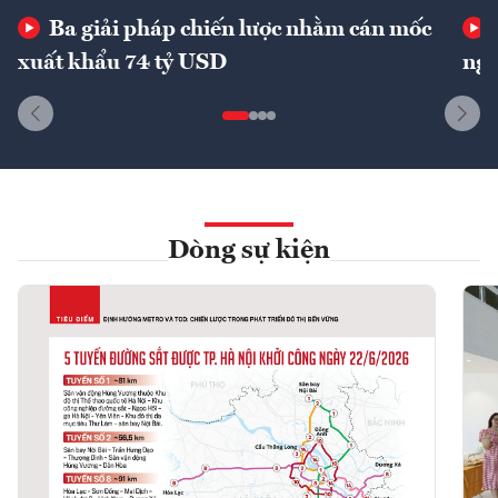
Ba giải pháp chiến lược nhằm cán mốc
xuất khẩu 74 tỷ USD
ngu
Dòng sự kiện