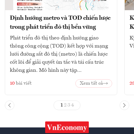
Định hướng metro và TOD chiến lược
K
trong phát triển đô thị bền vững
K
Phát triển đô thị theo định hướng giao
K
thông công cộng (TOD) kết hợp với mạng
V
lưới đường sắt đô thị (metro) là chiến lược
cốt lõi để giải quyết ùn tắc và tái cấu trúc
không gian. Mô hình này tập...
10
bài viết
Xem tất cả
2
1
2
3
4