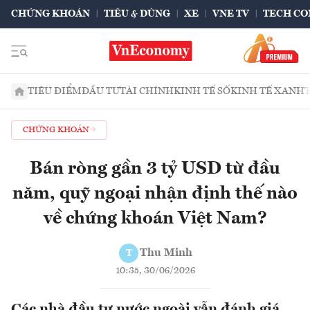
CHỨNG KHOÁN
TIÊU & DÙNG
XE
VNE TV
TECH CO
TIÊU ĐIỂM
ĐẦU TƯ
TÀI CHÍNH
KINH TẾ SỐ
KINH TẾ XANH
CHỨNG KHOÁN
Bán ròng gần 3 tỷ USD từ đầu
năm, quỹ ngoại nhận định thế nào
về chứng khoán Việt Nam?
Thu Minh
T
10:35, 30/06/2026
Các nhà đầu tư nước ngoài vẫn đánh giá