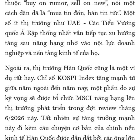
thuộc “buy on rumor, sell on new”, nói một
cách dân dã là “mua tin đồn, bán tin tức”. Một
số ít thị trường như UAE - Các Tiểu Vương
quốc Ả Rập thống nhất vẫn tiếp tục xu hướng
tăng sau nâng hạng nhờ vào nội lực doanh
nghiệp và nền tảng kinh tế của họ.
Ngoài ra, thị trường Hàn Quốc cũng là một ví
dụ rất hay. Chỉ số KOSPI Index tăng mạnh từ
giữa năm ngoái đến năm nay, một phần do sự
kỳ vọng sẽ được tổ chức MSCI nâng hạng lên
thị trường phát triển trong đợt review tháng
6/2026 này. Tất nhiên sự tăng trưởng mạnh
này đi kèm câu chuyện cơ bản của chính nền
kinh tế Hàn Quốc được dẫn dắt bởi các ông lớn