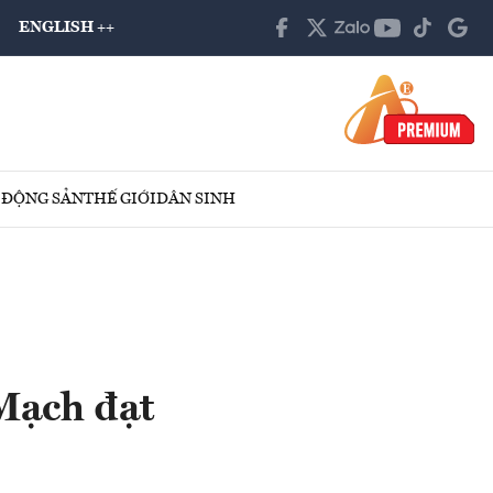
ENGLISH ++
 ĐỘNG SẢN
THẾ GIỚI
DÂN SINH
Mạch đạt