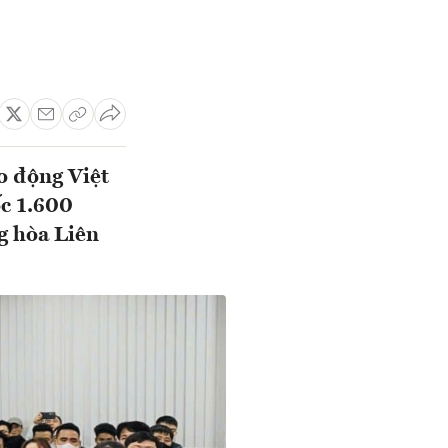
o động Việt
c 1.600
g hòa Liên