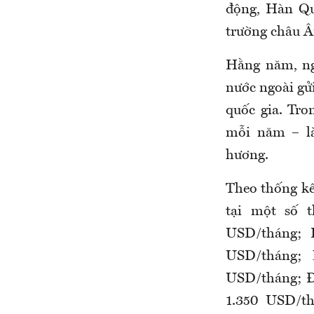
động, Hàn Qu
trường châu Â
Hằng năm, ng
nước ngoài gử
quốc gia. Tr
mỗi năm – là
hương.
T
heo thống kê
tại một số 
USD/tháng
; 
USD/tháng
; 
USD/tháng
; 
1.350
USD/th