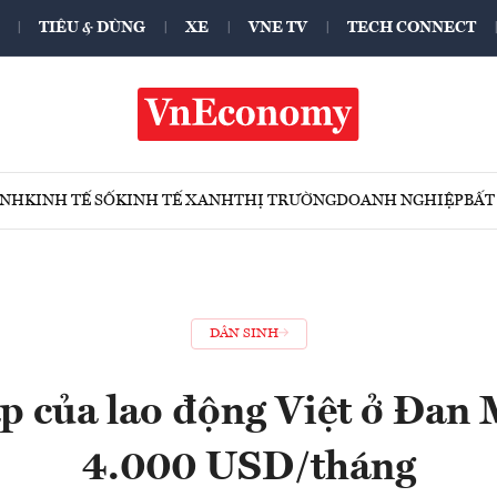
TIÊU & DÙNG
XE
VNE TV
TECH CONNECT
ÍNH
KINH TẾ SỐ
KINH TẾ XANH
THỊ TRƯỜNG
DOANH NGHIỆP
BẤT
DÂN SINH
p của lao động Việt ở Đan 
4.000 USD/tháng