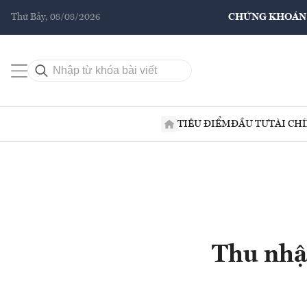
Thứ Bảy, 08/08/2026
CHỨNG KHOÁN
TIÊU ĐIỂM
ĐẦU TƯ
TÀI CH
Thu nhậ