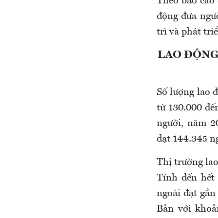
T
heo báo cáo 
động đưa ngườ
trì và phát tr
LAO ĐỘNG 
Số lượng lao 
từ 130.000 đế
người, năm 2
đạt 144.345 n
T
hị trường la
Tính đến hết
ngoài đạt gần
Bản
với
khoả