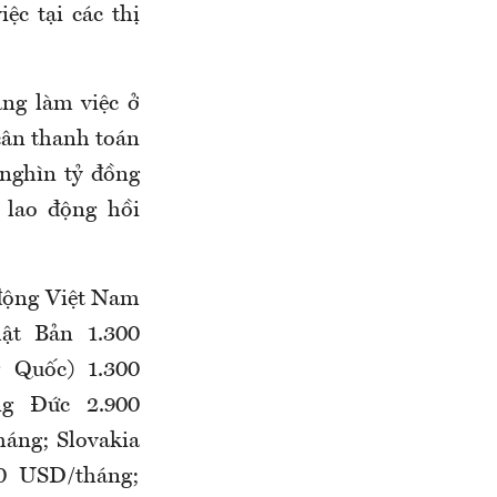
iệc tại các thị
ng làm việc ở
cân thanh toán
nghìn tỷ đồng
 lao động hồi
động Việt Nam
ật Bản 1.300
 Quốc) 1.300
ng Đức 2.900
háng
; Slovakia
00
USD/tháng
;