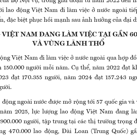
của Bộ Nội vụ, t
rong giai đoạn từ năm 2022 đến 
i lao động Việt Nam đi làm việc ở nước ngoài tiế
iển, đặc biệt phục hồi mạnh sau ảnh hưởng của đại d
VIỆT NAM ĐANG LÀM VIỆC TẠI GẦN 6
VÀ VÙNG LÃNH THỔ
động Việt Nam đi làm việc ở nước ngoài qua hợp đ
n 150.000 người mỗi năm. Cụ thể, năm 2022 đạt 
023 đạt 170.355 người, năm 2024 đạt 157.243 ng
gười.
o động ngoài nước được mở rộng tới 57 quốc gia và
 năm 2025, l
ực lượng lao động Việt Nam đang là
 900.000 người, tập trung tại các thị trường trọng
ng 470.000 lao động, Đài Loan (Trung Quốc) gầ