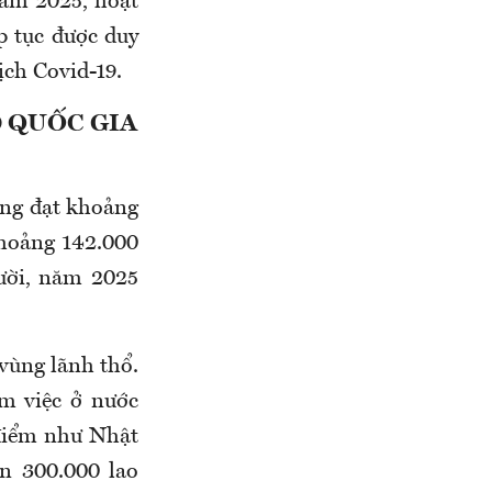
năm 2025, hoạt
p tục được duy
ịch C
ovid
-19.
0 QUỐC GIA
ồng đạt khoảng
khoảng 142.000
ười, năm 2025
 vùng lãnh thổ
.
m việc ở nước
 điểm như Nhật
n 300.000 lao