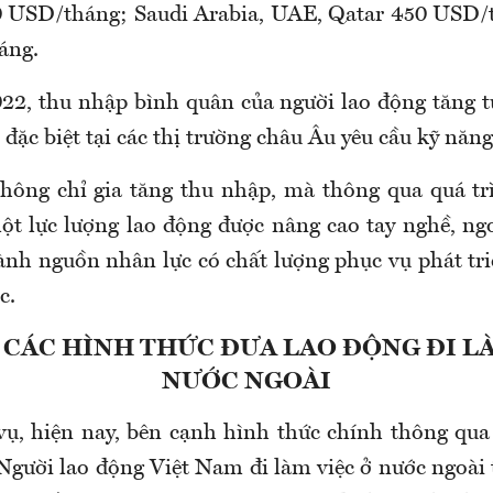
0
USD/tháng
; Saudi Arabia, UAE, Qatar 450
USD/
áng
.
22, thu nhập bình quân của người lao động tăng
, đặc biệt tại các thị trường châu Âu yêu cầu kỹ năng
không chỉ gia tăng thu nhập, mà
thông qua quá tr
ột lực lượng lao động được nâng cao tay nghề, ngo
hành nguồn nhân lực có chất lượng phục vụ phát tri
c
.
 CÁC HÌNH THỨC ĐƯA LAO ĐỘNG ĐI LÀ
NƯỚC NGOÀI
ụ, hiện nay, b
ên cạnh hình thức chính thông qua
 Người lao động Việt Nam đi làm việc ở nước ngoài