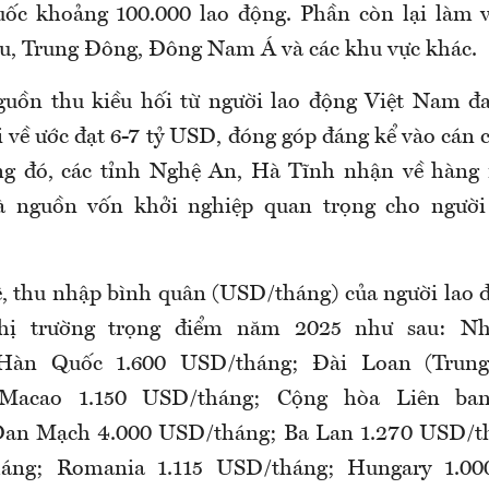
ốc khoảng 100.000 lao động
. P
hần còn lại làm v
u, Trung Đông, Đông Nam Á và các khu vực khác
.
uồn thu kiều hối từ người lao động Việt Nam đa
i về ước đạt 6-7 tỷ USD, đóng góp đáng kể vào cán 
ong đó, các tỉnh Nghệ An, Hà Tĩnh nhận về hàng 
 nguồn vốn khởi nghiệp quan trọng cho người
, t
hu nhập bình quân (USD/tháng) của người lao 
thị trường trọng điểm năm 2025
như sau
: Nh
Hàn Quốc 1.600
USD/tháng
; Đài Loan (Trung
Macao 1.150
USD/tháng
; Cộng hòa Liên ba
Đan Mạch 4.000
USD/tháng
; Ba Lan 1.270
USD/t
áng
; Romania 1.115
USD/tháng
; Hungary 1.0