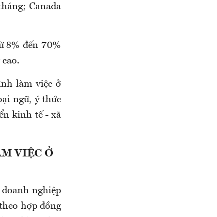
tháng
; Canada
 từ 8% đến 70%
 cao.
ình làm việc ở
ại ngữ, ý thức
ển kinh tế - xã
M VIỆC Ở
 doanh nghiệp
 theo hợp đồng