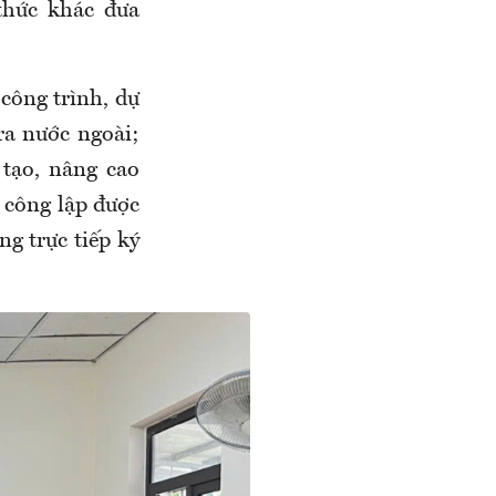
thức khác đưa
công trình, dự
ra nước ngoài;
tạo, nâng cao
 công lập được
g trực tiếp ký