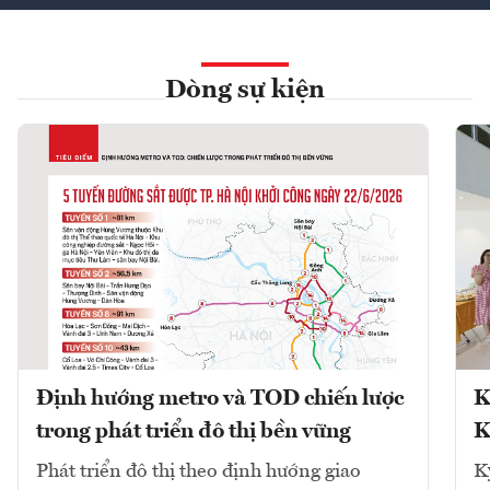
Dòng sự kiện
Định hướng metro và TOD chiến lược
K
trong phát triển đô thị bền vững
K
Phát triển đô thị theo định hướng giao
K