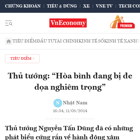
CHỨNG KHOÁN
TIÊU & DÙNG
XE
VNE TV
TECH CO
TIÊU ĐIỂM
ĐẦU TƯ
TÀI CHÍNH
KINH TẾ SỐ
KINH TẾ XANH
TIÊU ĐIỂM
Thủ tướng: “Hòa bình đang bị đe
dọa nghiêm trọng”
Nhật Nam
N
16:34, 11/05/2014
Thủ tướng Nguyễn Tấn Dũng đã có những
phát biểu cứng rắn về hành động xâm