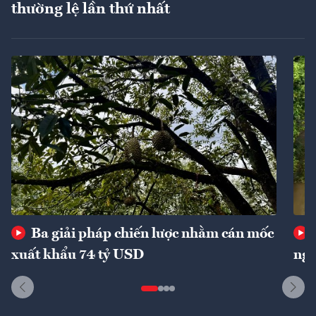
thường lệ lần thứ nhất
Ba giải pháp chiến lược nhằm cán mốc
xuất khẩu 74 tỷ USD
ngu