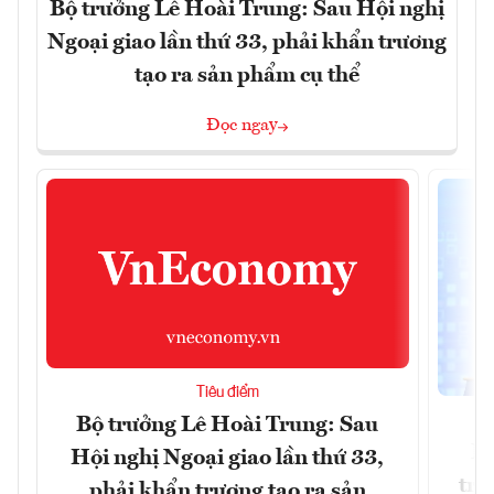
Bộ trưởng Lê Hoài Trung: Sau Hội nghị
Ngoại giao lần thứ 33, phải khẩn trương
tạo ra sản phẩm cụ thể
Đọc ngay
Tiêu điểm
Bộ trưởng Lê Hoài Trung: Sau
Ph
Hội nghị Ngoại giao lần thứ 33,
trự
phải khẩn trương tạo ra sản