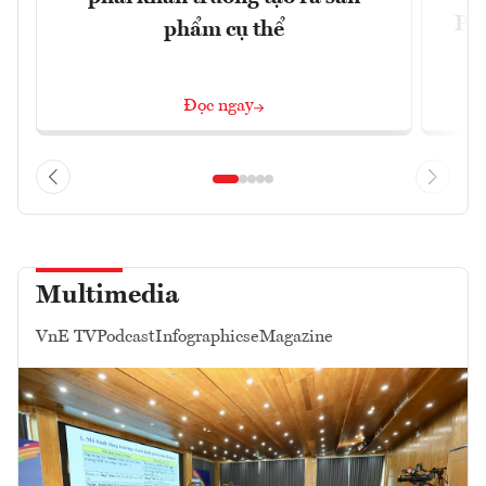
Phi
phẩm cụ thể
Đ
Đọc ngay
Multimedia
VnE TV
Podcast
Infographics
eMagazine