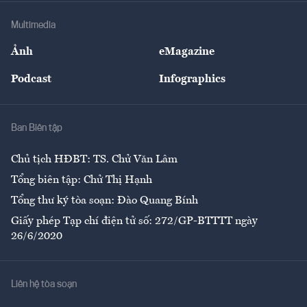
Doanh nghiệp
Địa phương
Thị trường
Bảo hiểm
Multimedia
Sự kiện
Nhân lực
Ảnh
eMagazine
Đẹp +
An sinh
Podcast
Infographics
Giải trí
Y tế
Nhà
Ban Biên tập
Ẩm thực
Chủ tịch HĐBT: TS. Chử Văn Lâm
Tổng biên tập: Chử Thị Hạnh
Tổng thư ký tòa soạn: Đào Quang Bính
Giấy phép Tạp chí điện tử số: 272/GP-BTTTT ngày
26/6/2020
Liên hệ tòa soạn