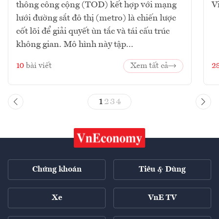
thông công cộng (TOD) kết hợp với mạng
V
lưới đường sắt đô thị (metro) là chiến lược
cốt lõi để giải quyết ùn tắc và tái cấu trúc
không gian. Mô hình này tập...
10
bài viết
Xem tất cả
2
1
2
3
4
Chứng khoán
Tiêu & Dùng
Xe
VnE TV