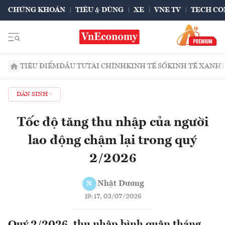
CHỨNG KHOÁN
TIÊU & DÙNG
XE
VNE TV
TECH CO
TIÊU ĐIỂM
ĐẦU TƯ
TÀI CHÍNH
KINH TẾ SỐ
KINH TẾ XANH
DÂN SINH
Tốc độ tăng thu nhập của người
lao động chậm lại trong quý
2/2026
Nhật Dương
N
19:17, 03/07/2026
Quý 2/2026, thu nhập bình quân tháng