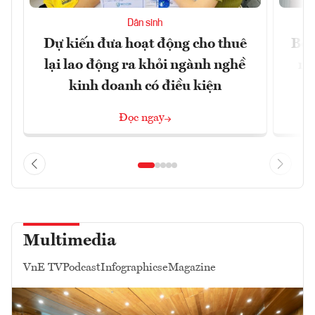
Dân sinh
Dự kiến đưa hoạt động cho thuê
Bộ 
lại lao động ra khỏi ngành nghề
ng
kinh doanh có điều kiện
Đọc ngay
Multimedia
VnE TV
Podcast
Infographics
eMagazine