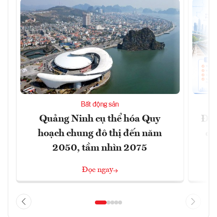
Bất động sản
Quảng Ninh cụ thể hóa Quy
Đồn
hoạch chung đô thị đến năm
dự
2050, tầm nhìn 2075
Đọc ngay