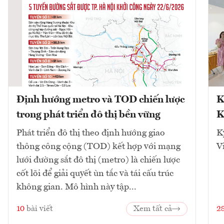
Định hướng metro và TOD chiến lược
K
trong phát triển đô thị bền vững
K
Phát triển đô thị theo định hướng giao
K
thông công cộng (TOD) kết hợp với mạng
V
lưới đường sắt đô thị (metro) là chiến lược
cốt lõi để giải quyết ùn tắc và tái cấu trúc
không gian. Mô hình này tập...
10
bài viết
Xem tất cả
2