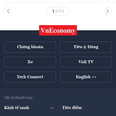
1
2
3
4
Chứng khoán
Tiêu & Dùng
Xe
VnE TV
Tech Connect
English ++
Tất cả chuyên mục
Kinh tế xanh
Tiêu điểm
Chuyển động xanh