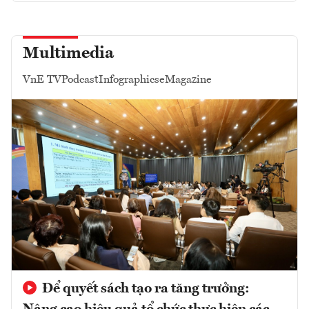
Multimedia
VnE TV
Podcast
Infographics
eMagazine
Để quyết sách tạo ra tăng trưởng: