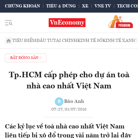
CHỨNG KHOÁN
TIÊU & DÙNG
XE
VNE TV
TECH CO
TIÊU ĐIỂM
ĐẦU TƯ
TÀI CHÍNH
KINH TẾ SỐ
KINH TẾ XANH
BẤT ĐỘNG SẢN
Tp.HCM cấp phép cho dự án toà
nhà cao nhất Việt Nam
Bảo Anh
B
07:27, 01/07/2015
Các kỷ lục về toà nhà cao nhất Việt Nam
liên tiếp bị xô đổ trong vài năm trở lại đây