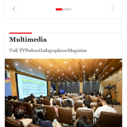
Multimedia
VnE TV
Podcast
Infographics
eMagazine