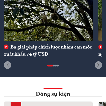
Ba giải pháp chiến lược nhằm cán mốc
xuất khẩu 74 tỷ USD
ngu
Dòng sự kiện