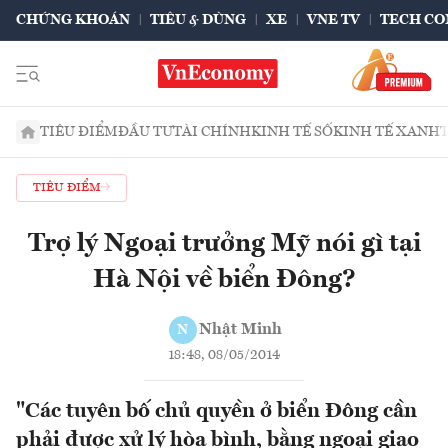
CHỨNG KHOÁN
TIÊU & DÙNG
XE
VNE TV
TECH CO
TIÊU ĐIỂM
ĐẦU TƯ
TÀI CHÍNH
KINH TẾ SỐ
KINH TẾ XANH
TIÊU ĐIỂM
Trợ lý Ngoại trưởng Mỹ nói gì tại
Hà Nội về biển Đông?
Nhật Minh
N
18:48, 08/05/2014
"Các tuyên bố chủ quyền ở biển Đông cần
phải được xử lý hòa bình, bằng ngoại giao