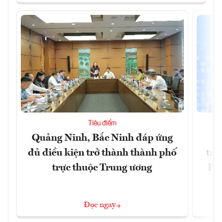
Tiêu điểm
Quảng Ninh, Bắc Ninh đáp ứng
Ph
đủ điều kiện trở thành thành phố
trự
trực thuộc Trung ương
Phi
Đ
Đọc ngay