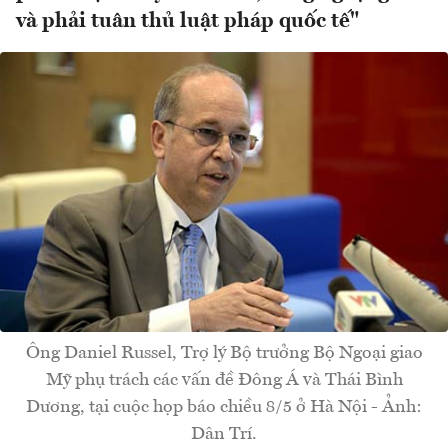
và phải tuân thủ luật pháp quốc tế"
Ông Daniel Russel, Trợ lý Bộ trưởng Bộ Ngoại giao
Mỹ phụ trách các vấn đề Đông Á và Thái Bình
Dương, tại cuộc họp báo chiều 8/5 ở Hà Nội - Ảnh:
Dân Trí.