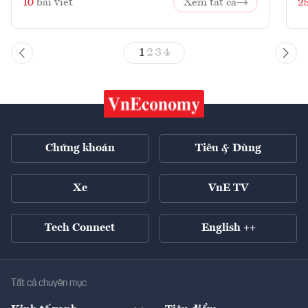
10
bài viết
Xem tất cả
2
1
2
3
4
Chứng khoán
Tiêu & Dùng
Xe
VnE TV
Tech Connect
English ++
Tất cả chuyên mục