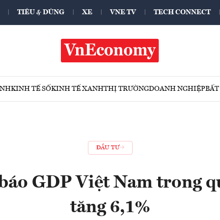
TIÊU & DÙNG
XE
VNE TV
TECH CONNECT
ÍNH
KINH TẾ SỐ
KINH TẾ XANH
THỊ TRƯỜNG
DOANH NGHIỆP
BẤT
ĐẦU TƯ
báo GDP Việt Nam trong q
tăng 6,1%