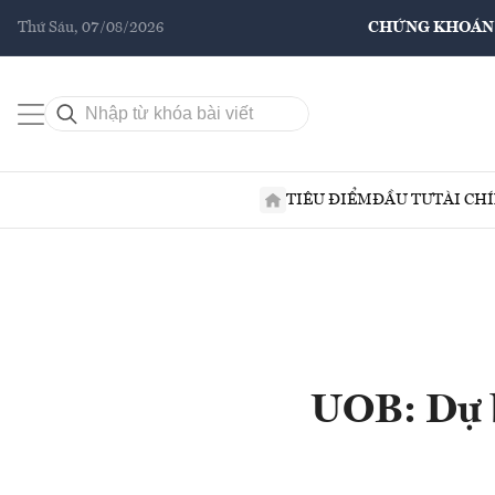
Thứ Sáu, 07/08/2026
CHỨNG KHOÁN
TIÊU ĐIỂM
ĐẦU TƯ
TÀI CH
UOB: Dự 