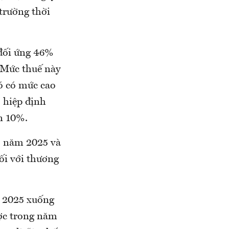
trường thời
 đối ứng 46%
 Mức thuế này
ó có mức cao
ó hiệp định
n 10%.
o năm 2025 và
ối với thương
g 2025 xuống
ược trong năm