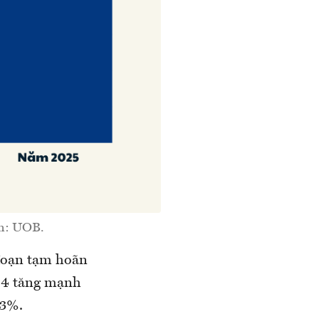
ồn: UOB.
 đoạn tạm hoãn
g 4 tăng mạnh
23%.