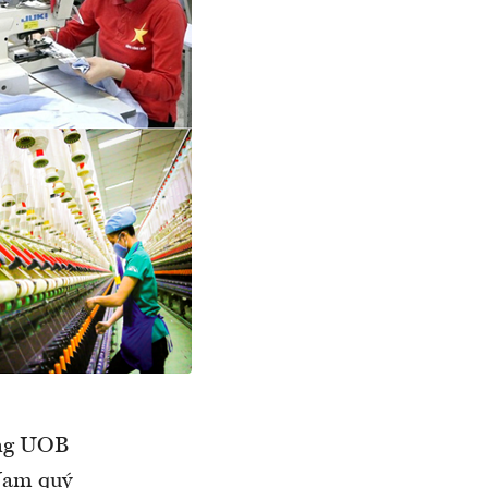
àng UOB
 Nam quý