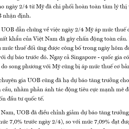
o ngày 2/4 từ Mỹ đã chi phối hoàn toàn tâm lý thị 
B nhận định.
i UOB dẫn chứng về việc ngày 2/4 Mỹ áp mức thuế
xuất khẩu của Việt Nam đã gây chấn động toàn cầu.
u mức thuế đối ứng được công bố trong ngày hôm đ
ới dự báo trước đó. Ngay cả Singapore - quốc gia c
 do song phương với Mỹ cũng bị áp mức thuế cơ bả
chuyên gia UOB cũng đã hạ dự báo tăng trưởng ch
n cầu, nhằm phản ánh tác động tiêu cực mạnh mẽ đ
n đầu tư quốc tế.
t Nam, UOB đã điều chỉnh giảm dự báo tăng trưởn
mức 7,0% trước ngày 2/4), so với mức 7,09% đạt đ