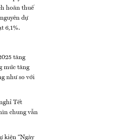
ch hoãn thuế
 nguyên dự
t 6,1%.
2025 tăng
g mức tăng
g như so với
nghỉ Tết
nhìn chung vẫn
sự kiện “Ngày