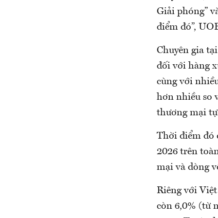
Giải phóng” và
điểm đó”, UO
Chuyên gia tạ
đối với hàng 
cùng với nhiề
hơn nhiều so v
thương mại tự
Thời điểm đó 
2026 trên toà
mại và dòng vố
Riêng với Việ
còn 6,0% (từ 