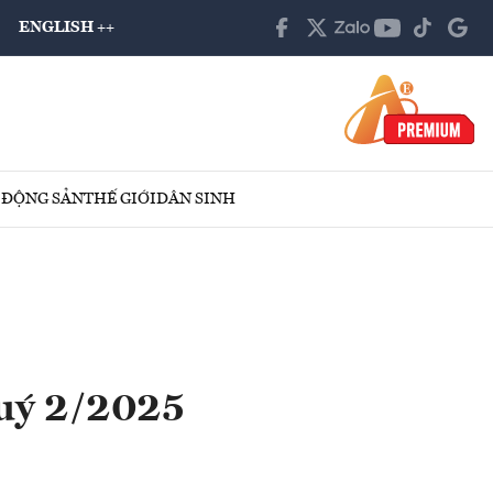
ENGLISH ++
 ĐỘNG SẢN
THẾ GIỚI
DÂN SINH
uý 2/2025