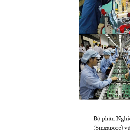
Bộ phận Nghiê
(Singapore) v