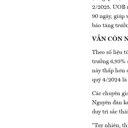
2/2025. UOB n
90 ngày, giúp
báo tăng trưở
VẪN CÒN 
Theo số liệu 
trưởng 6,93% 
này thấp hơn 
quý 4/2024 là
Các chuyên gi
Nguyên đán ké
duy trì sắc thá
“Tuy nhiên, th