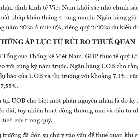
hận định kinh tế Việt Nam khởi sắc nhờ chính sá
 xuất nhập khẩu tháng 4 tăng mạnh. Ngân hàng giữ
ng năm 2025 ở mức 6%, riêng quý 2/2025 dự kiến đạ
NHỮNG ÁP LỰC TỪ RỦI RO THUẾ QUAN
từ Tổng cục Thống kê Việt Nam, GDP thực tế quý 1/
so với cùng kỳ năm trước. Ngân hàng UOB cho rằn
dự báo của UOB và thị trường với khoảng 7,1%; cũn
 7,55%.
a tại UOB cho biết một phần nguyên nhân là do kỳ 
o dài, tuy nhiên hoạt động thương mại và đầu tư 
i tích cực trong quý.
ị trường đã dồn sự chú ý vào vấn đề thuế quan khi 