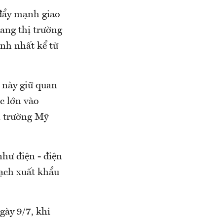
 đẩy mạnh giao
sang thị trường
nh nhất kể từ
 này giữ quan
c lớn vào
ị trường Mỹ
như điện - điện
gạch xuất khẩu
gày 9/7, khi