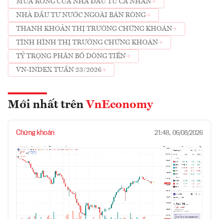
MUA RÒNG CỦA NHÀ ĐẦU TƯ CÁ NHÂN
NHÀ ĐẦU TƯ NƯỚC NGOÀI BÁN RÒNG
THANH KHOẢN THỊ TRƯỜNG CHỨNG KHOÁN
TÌNH HÌNH THỊ TRƯỜNG CHỨNG KHOÁN
TỶ TRỌNG PHÂN BỔ DÒNG TIỀN
VN-INDEX TUẦN 23/2026
Mới nhất trên
VnEconomy
Chứng khoán
21:48, 06/08/2026