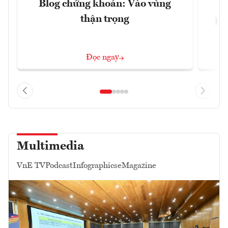
Blog chứng khoán: Vào vùng
V
thận trọng
ph
Đọc ngay
Multimedia
VnE TV
Podcast
Infographics
eMagazine