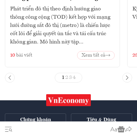
Phát triển đô thị theo định hướng giao
K
thông công cộng (TOD) kết hợp với mạng
V
lưới đường sắt đô thị (metro) là chiến lược
cốt lõi để giải quyết ùn tắc và tái cấu trúc
không gian. Mô hình này tập...
10
bài viết
Xem tất cả
2
1
2
3
4
Chứng khoán
Tiêu & Dùng