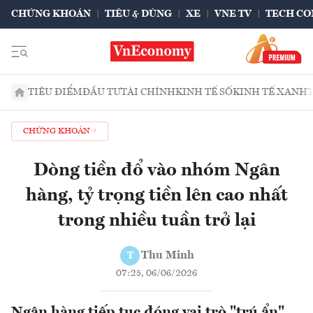
CHỨNG KHOÁN
TIÊU & DÙNG
XE
VNE TV
TECH CO
TIÊU ĐIỂM
ĐẦU TƯ
TÀI CHÍNH
KINH TẾ SỐ
KINH TẾ XANH
CHỨNG KHOÁN
Dòng tiền đổ vào nhóm Ngân
hàng, tỷ trọng tiền lên cao nhất
trong nhiều tuần trở lại
Thu Minh
T
07:25, 06/06/2026
Ngân hàng tiếp tục đóng vai trò "trú ẩn"