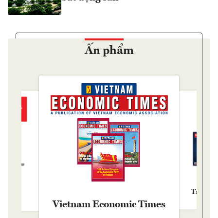
Ấn phẩm
Tạp chí
y
Vietnam Economic Times