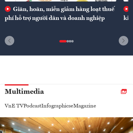
Giãn, hoãn, miễn giảm hàng loạt thuế
phí hỗ trợ người dân và doanh nghiệp
kin
Multimedia
VnE TV
Podcast
Infographics
eMagazine