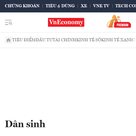
CHỨNG KHOÁN
TIÊU & DÙNG
XE
VNE TV
TECH CO
TIÊU ĐIỂM
ĐẦU TƯ
TÀI CHÍNH
KINH TẾ SỐ
KINH TẾ XANH
Dân sinh