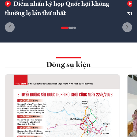
Điểm nhấn kỳ họp Quốc hội không
thường lệ lần thứ nhất
xuấ
Dòng sự kiện