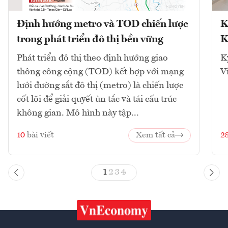
Định hướng metro và TOD chiến lược
K
trong phát triển đô thị bền vững
K
Phát triển đô thị theo định hướng giao
K
thông công cộng (TOD) kết hợp với mạng
V
lưới đường sắt đô thị (metro) là chiến lược
cốt lõi để giải quyết ùn tắc và tái cấu trúc
không gian. Mô hình này tập...
10
bài viết
Xem tất cả
2
1
2
3
4