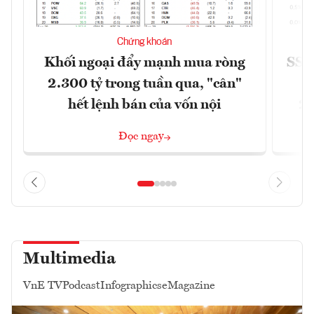
Chứng khoán
Khối ngoại đẩy mạnh mua ròng
SSI 
2.300 tỷ trong tuần qua, "cân"
hết lệnh bán của vốn nội
2/
Đọc ngay
Multimedia
VnE TV
Podcast
Infographics
eMagazine