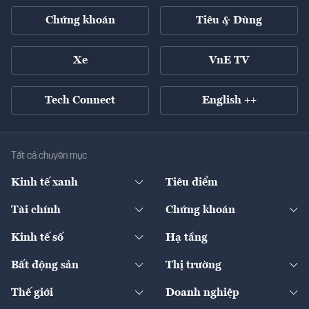
Chứng khoán
Tiêu & Dùng
Xe
VnE TV
Tech Connect
English ++
Tất cả chuyên mục
Kinh tế xanh
Tiêu điểm
Chuyển động xanh
Tài chính
Chứng khoán
Pháp lý
Ngân hàng
Doanh nghiệp niêm yết
Kinh tế số
Hạ tầng
Thương hiệu xanh
Thị trường vốn
Thị trường
Sản phẩm - Thị trường
Bất động sản
Thị trường
Diễn đàn
Thuế
Đầu tư
Tài sản số
Chính sách
Xuất nhập khẩu
Thế giới
Doanh nghiệp
Bảo hiểm
Quốc tế
Dịch vụ số
Thị trường
Khung pháp lý