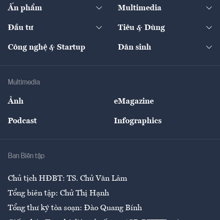
Kinh tế
Chuyển động
Ấn phẩm
Multimedia
Khung pháp lý
Start-up
Dự án
Công nghiệp
Chuyển động 24h
Đối thoại
The Guide
Video
Đầu tư
Tiêu & Dùng
Quản trị số
Cafe BĐS
Thị trường
Kinh doanh
Kết nối
Tạp chí kinh tế Việt Nam
eMagazine
Nhà đầu tư
Du lịch
Công nghệ & Startup
Dân sinh
Tư vấn
Nông sản
Doanh nhân
Tư vấn Tiêu & Dùng
Infographics
Hạ tầng
Sức khỏe
Khung pháp lý
Doanh nghiệp
Địa phương
Thị trường
Bảo hiểm
Multimedia
Sự kiện
Nhân lực
Ảnh
eMagazine
Đẹp +
An sinh
Podcast
Infographics
Giải trí
Y tế
Nhà
Ban Biên tập
Ẩm thực
Chủ tịch HĐBT: TS. Chử Văn Lâm
Tổng biên tập: Chử Thị Hạnh
Tổng thư ký tòa soạn: Đào Quang Bính