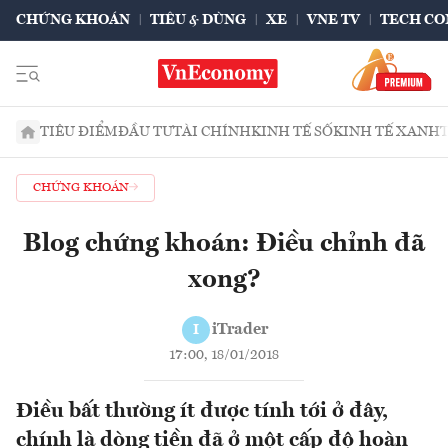
CHỨNG KHOÁN
TIÊU & DÙNG
XE
VNE TV
TECH CO
TIÊU ĐIỂM
ĐẦU TƯ
TÀI CHÍNH
KINH TẾ SỐ
KINH TẾ XANH
CHỨNG KHOÁN
Blog chứng khoán: Điều chỉnh đã
xong?
iTrader
I
17:00, 18/01/2018
Điều bất thường ít được tính tới ở đây,
chính là dòng tiền đã ở một cấp độ hoàn