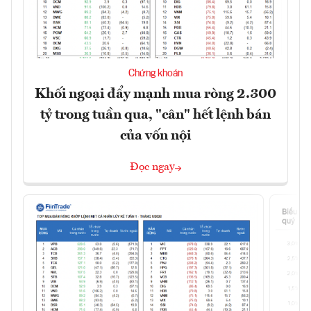
Chứng khoán
Khối ngoại đẩy mạnh mua ròng 2.300
tỷ trong tuần qua, "cân" hết lệnh bán
của vốn nội
Đọc ngay