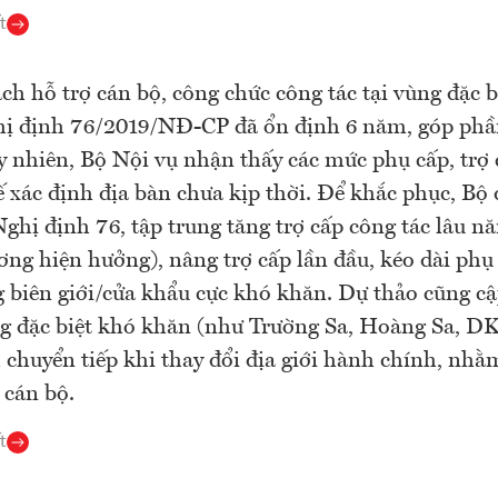
t
ch hỗ trợ cán bộ, công chức công tác tại vùng đặc 
ị định 76/2019/NĐ-CP đã ổn định 6 năm, góp phần
y nhiên, Bộ Nội vụ nhận thấy các mức phụ cấp, trợ
ế xác định địa bàn chưa kịp thời. Để khắc phục, Bộ
Nghị định 76, tập trung tăng trợ cấp công tác lâu n
ương hiện hưởng), nâng trợ cấp lần đầu, kéo dài phụ
 biên giới/cửa khẩu cực khó khăn. Dự thảo cũng c
 đặc biệt khó khăn (như Trường Sa, Hoàng Sa, DK
 chuyển tiếp khi thay đổi địa giới hành chính, nhằ
 cán bộ.
t