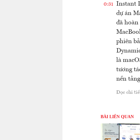
Instant 
0:31
dự án Ma
đã hoàn 
MacBook
phiên bả
Dynamic 
là macOS
tương tá
nền tảng
Đọc chi tiế
BÀI LIÊN QUAN