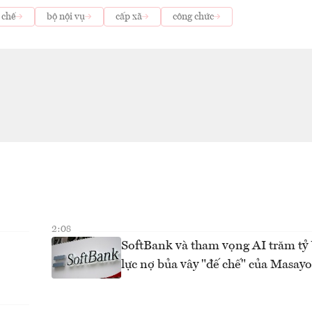
 chế
bộ nội vụ
cấp xã
công chức
2:08
SoftBank và tham vọng AI trăm t
lực nợ bủa vây "đế chế" của Masay