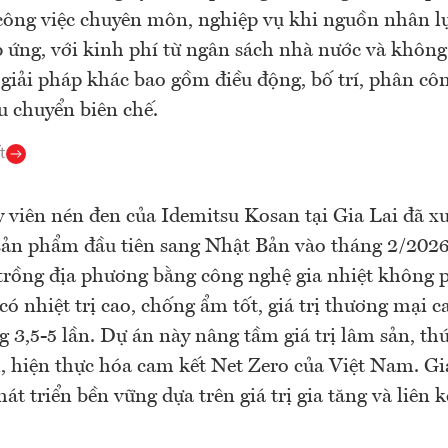
công việc chuyên môn, nghiệp vụ khi nguồn nhân lự
 ứng, với kinh phí từ ngân sách nhà nước và không
 giải pháp khác bao gồm điều động, bố trí, phân cô
u chuyển biên chế.
t
viên nén đen của Idemitsu Kosan tại Gia Lai đã x
sản phẩm đầu tiên sang Nhật Bản vào tháng 2/2026.
trồng địa phương bằng công nghệ gia nhiệt không p
có nhiệt trị cao, chống ẩm tốt, giá trị thương mại c
g 3,5-5 lần. Dự án này nâng tầm giá trị lâm sản, th
, hiện thực hóa cam kết Net Zero của Việt Nam. Gi
át triển bền vững dựa trên giá trị gia tăng và liên 