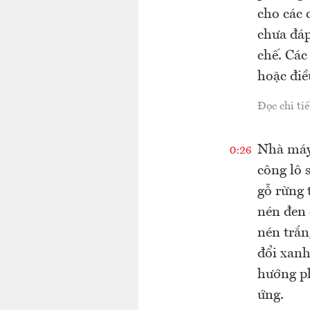
cho các 
chưa đáp
chế. Các
hoặc điề
Đọc chi tiế
Nhà máy 
0:26
công lô 
gỗ rừng 
nén đen 
nén trắn
đổi xanh
hướng ph
ứng.