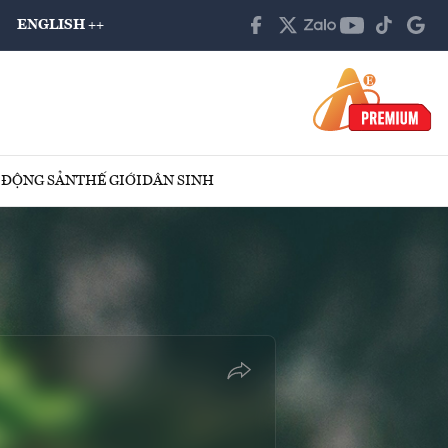
ENGLISH ++
 ĐỘNG SẢN
THẾ GIỚI
DÂN SINH