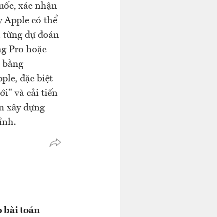
Quốc, xác nhận
 Apple có thể
h từng dự đoán
g Pro hoặc
h bằng
le, đặc biệt
" và cải tiến
ần xây dựng
ỉnh.
o bài toán