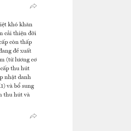
biệt khó khăn
 cải thiện đời
 cấp còn thấp
 đang đề xuất
ăm (từ lương cơ
 cấp thu hút
ập nhật danh
1) và bổ sung
m thu hút và