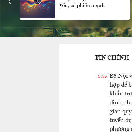
yếu, cổ phiếu mạnh
TIN CHÍNH
Bộ Nội v
0:35
hợp để b
khẩn trư
định nhu
gian quy
tuyển dụ
phương đ