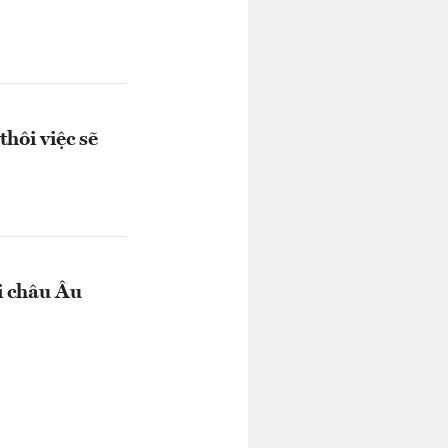
hôi việc sẽ
i châu Âu