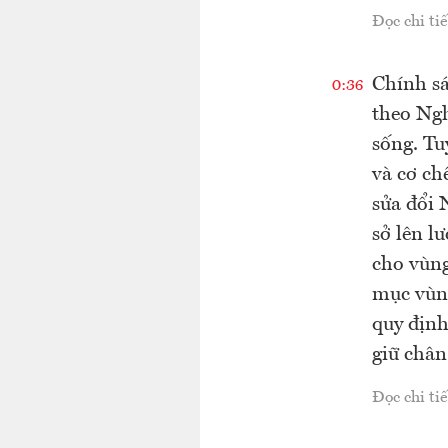
Đọc chi tiế
Chính sá
0:36
theo Ngh
sống. Tu
và cơ ch
sửa đổi 
sở lên l
cho vùng
mục vùng
quy định
giữ chân
Đọc chi tiế