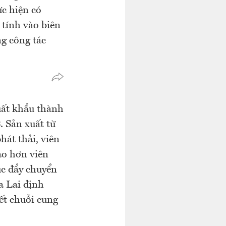
c hiện có
 tính vào biên
ng công tác
uất khẩu thành
 Sản xuất từ
hát thải, viên
ao hơn viên
úc đẩy chuyển
a Lai định
kết chuỗi cung