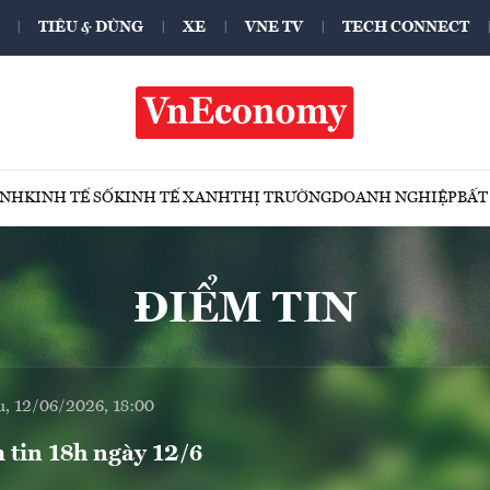
TIÊU & DÙNG
XE
VNE TV
TECH CONNECT
ÍNH
KINH TẾ SỐ
KINH TẾ XANH
THỊ TRƯỜNG
DOANH NGHIỆP
BẤT
ĐIỂM TIN
u, 12/06/2026, 18:00
 tin 18h ngày 12/6