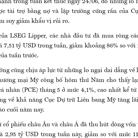
ạnh trong tuần kết thúc ngày 24/06, do những lo ng
c tài trợ bằng nợ và lập trường cứng rắn của C
m suy giảm khẩu vị rủi ro.
của LSEG Lipper, các nhà đầu tư đã mua ròng cá
giá 7,51 tỷ USD trong tuần, giảm khoảng 86% so vớ
ủa tuần trước.
ờng cũng chịu áp lực từ những lo ngại dai dẳng về l
Thương mại Mỹ công bố hôm thứ Năm cho thấy lạ
 cá nhân (PCE) tháng 5 ở mức 4,1%, cao nhất kể từ
ng về khả năng Cục Dự trữ Liên bang Mỹ tăng lã
ào cuối năm nay.
ư cổ phiếu châu Âu và châu Á đã thu hút dòng vốn v
à 2,95 tỷ USD trong tuần này, giảm so với mức 1