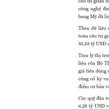
cầu đã giảm m
công nghệ đượ
bang Mỹ đã là
Theo dữ liệu 
toàn cầu trị 
55,53 tỷ USD c
Tâm lý thị trư
liệu của Bộ 
giá tiêu dùng
củng cố kỳ vọ
điểm cơ bản v
Các quỹ đầu t
6,28 tỷ USD v