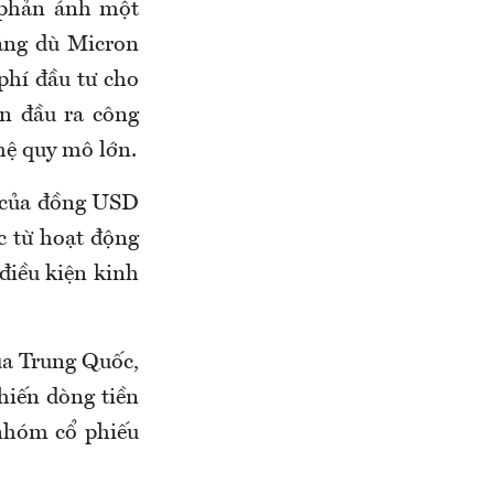
 phản ánh một
tăng dù Micron
 phí đầu tư cho
n đầu ra công
hệ quy mô lớn.
u của đồng USD
c từ hoạt động
 điều kiện kinh
ủa Trung Quốc,
hiến dòng tiền
 nhóm cổ phiếu