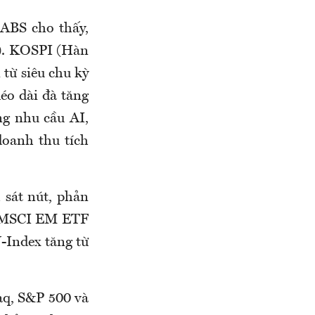
ABS cho thấy,
). KOSPI (Hàn
 từ siêu chu kỳ
o dài đà tăng
ng nhu cầu AI,
doanh thu tích
 sát nút, phản
c MSCI EM ETF
-Index tăng từ
aq, S&P 500 và