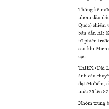
Thống kê mức
nhóm dẫn đầu
Quốc) chiếm vị
bán dẫn AI: 
từ phiên trướ
sau khi Micro
cực.
TAIEX (Đài Lo
ánh câu chuy
đạt 94 điểm, 
mức 75 lên 87
Nhóm trung bì