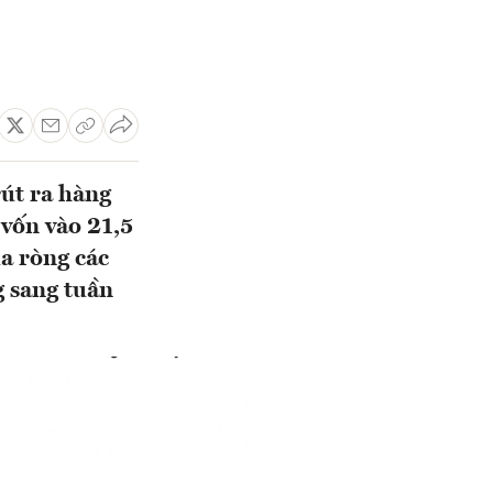
rút ra hàng
 vốn vào 21,5
a ròng các
g sang tuần