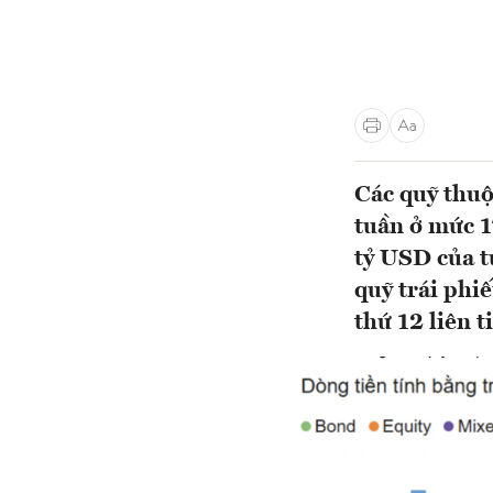
Các quỹ thuộ
tuần ở mức 1
tỷ USD của t
quỹ trái phi
thứ 12 liên t