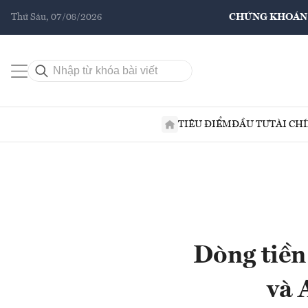
Thứ Sáu, 07/08/2026
CHỨNG KHOÁN
TIÊU ĐIỂM
ĐẦU TƯ
TÀI CH
Dòng tiền
và 