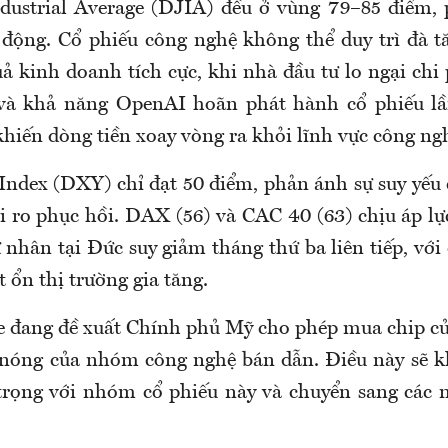
dustrial Average (DJIA) đều ở vùng 79–85 điểm,
 động. Cổ phiếu công nghệ không thể duy trì đà 
ả kinh doanh tích cực, khi nhà đầu tư lo ngại chi
 và khả năng OpenAI hoãn phát hành cổ phiếu lầ
khiến dòng tiền xoay vòng ra khỏi lĩnh vực công ng
 Index (DXY) chỉ đạt 50 điểm, phản ánh sự suy yế
ủi ro phục hồi. DAX (56) và CAC 40 (63) chịu áp lự
nhân tại Đức suy giảm tháng thứ ba liên tiếp, với
t ổn thị trường gia tăng.
e đang đề xuất Chính phủ Mỹ cho phép mua chip c
nóng của nhóm công nghệ bán dẫn. Điều này sẽ k
 trọng với nhóm cổ phiếu này và chuyển sang các