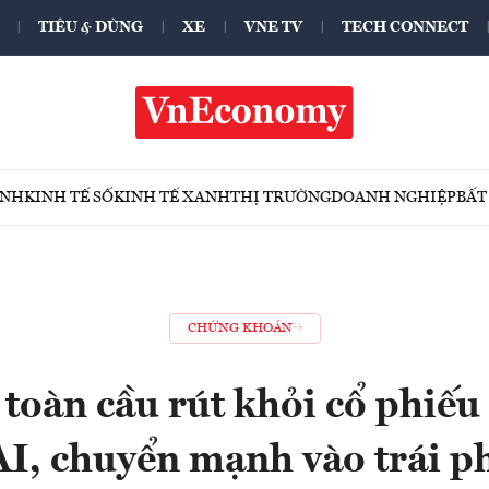
TIÊU & DÙNG
XE
VNE TV
TECH CONNECT
ÍNH
KINH TẾ SỐ
KINH TẾ XANH
THỊ TRƯỜNG
DOANH NGHIỆP
BẤT
CHỨNG KHOÁN
 toàn cầu rút khỏi cổ phiếu
AI, chuyển mạnh vào trái p