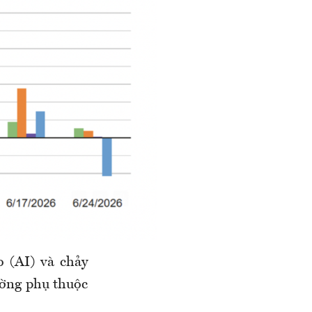
o (AI) và chảy
ường phụ thuộc