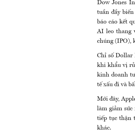
Dow Jones In
tuần đầy biến
báo cáo kết qu
AI leo thang
chúng (IPO), 
Chỉ số Dollar
khi khẩu vị r
kinh doanh tư 
tế xấu đi và bấ
Mới đây, Appl
làm giảm sức 
tiếp tục thận
khác.