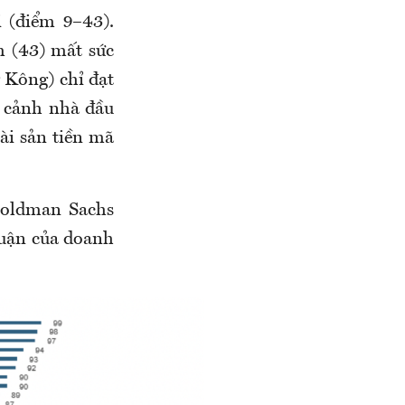
 (điểm 9–43).
m (43) mất sức
g Kông) chỉ đạt
i cảnh nhà đầu
ài sản tiền mã
Goldman Sachs
nhuận của doanh