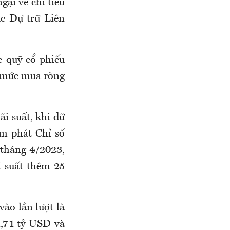
ại về chi tiêu
ục Dự trữ Liên
c quỹ cổ phiếu
i mức mua ròng
ãi suất, khi dữ
m phát Chỉ số
 tháng 4/2023,
i suất thêm 25
ào lần lượt là
1,71 tỷ USD và