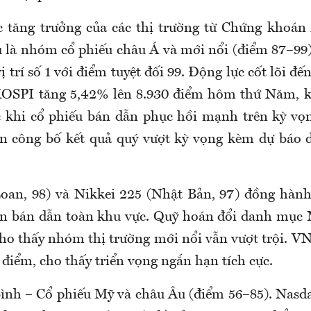
 tăng trưởng của các thị trường từ Chứng khoán 
 là nhóm cổ phiếu châu Á và mới nổi (điểm 87–99
 trí số 1 với điểm tuyệt đối 99. Động lực cốt lõi đến
KOSPI tăng 5,42% lên 8.930 điểm hôm thứ Năm, ké
c khi cổ phiếu bán dẫn phục hồi mạnh trên kỳ vọ
n công bố kết quả quý vượt kỳ vọng kèm dự báo 
an, 98) và Nikkei 225 (Nhật Bản, 97) đồng hành
ện bán dẫn toàn khu vực. Quỹ hoán đổi danh mụ
cho thấy nhóm thị trường mới nổi vẫn vượt trội. VN
 điểm, cho thấy triển vọng ngắn hạn tích cực.
nh – Cổ phiếu Mỹ và châu Âu (điểm 56–85). Nasd