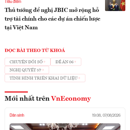
Tiêu điểm
Thủ tướng đề nghị JBIC mở rộng hỗ
trợ tài chính cho các dự án chiến lược
tại Việt Nam
ĐỌC BÀI THEO TỪ KHOÁ
CHUYỂN ĐỔI SỐ
ĐỀ ÁN 06
NGHỊ QUYẾT 57
TÌNH HÌNH TRIỂN KHAI DỮ LIỆU
Mới nhất trên
VnEconomy
Dân sinh
19:08, 07/08/2026