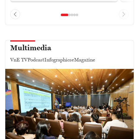
Multimedia
VnE TV
Podcast
Infographics
eMagazine