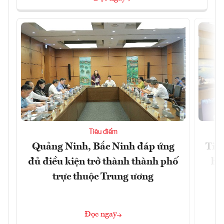
Tiêu điểm
Quảng Ninh, Bắc Ninh đáp ứng
Tiế
đủ điều kiện trở thành thành phố
hệ
trực thuộc Trung ương
Đọc ngay