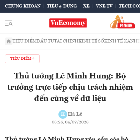
CHỨNG KHOÁN
TIÊU & DÙNG
XE
VNE TV
TECH CO
TIÊU ĐIỂM
ĐẦU TƯ
TÀI CHÍNH
KINH TẾ SỐ
KINH TẾ XANH
TIÊU ĐIỂM
Thủ tướng Lê Minh Hưng: Bộ
trưởng trực tiếp chịu trách nhiệm
đến cùng về dữ liệu
Hà Lê
H
08:26, 04/07/2026
Thủ tướng Lê Minh Hưng yêu cầu các bộ