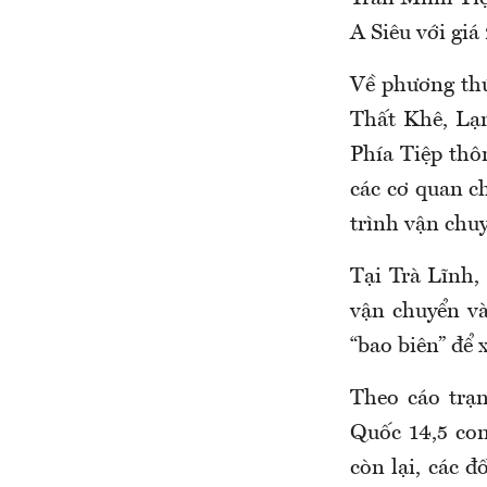
A Siêu với giá
Về phương thứ
Thất Khê, Lạ
Phía Tiệp thô
các cơ quan c
trình vận chuy
Tại Trà Lĩnh,
vận chuyển và
“bao biên” để x
Theo cáo trạn
Quốc 14,5 con
còn lại, các đ