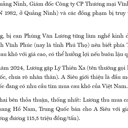
Quảng Ninh, Giám đốc Công ty CP Thương mại Vĩnh
 1982, ở Quảng Ninh) và các đồng phạm bị truy 
ng, bị can Phùng Văn Lương từng làm nghề kinh 
ỉnh Vĩnh Phúc (nay là tỉnh Phú Thọ) nên biết phía
u khô với giá cao, có thể hưởng lợi nếu buôn lậu q
ăm 2024, Lương gặp Lý Thiên Xa (tên thường gọi l
c, chưa rõ nhân thân). A Siêu giới thiệu là đầu m
c đang có nhu cầu tìm mua cau khô của Việt Nam.
 hai bên thỏa thuận, thống nhất: Lương thu mua ca
sang Hồ Nam, Trung Quốc bán cho A Siêu với gi
ơng đương 115,5 triệu đồng/tấn).