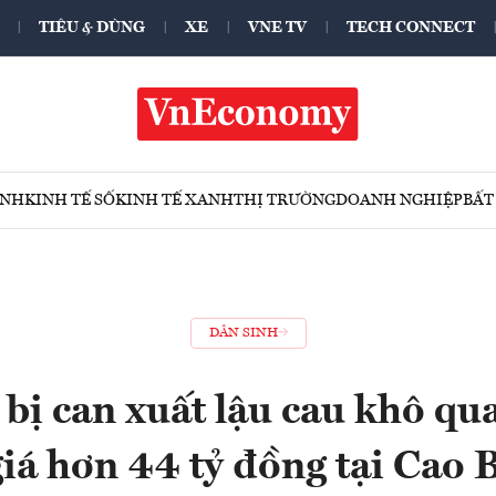
TIÊU & DÙNG
XE
VNE TV
TECH CONNECT
ÍNH
KINH TẾ SỐ
KINH TẾ XANH
THỊ TRƯỜNG
DOANH NGHIỆP
BẤT
DÂN SINH
 bị can xuất lậu cau khô qua
 giá hơn 44 tỷ đồng tại Cao 