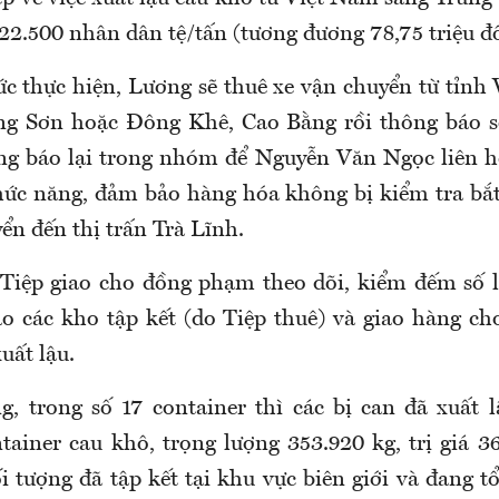
 22.500 nhân dân tệ/tấn (tương đương 78,75 triệu đ
c thực hiện, Lương sẽ thuê xe vận chuyển từ tỉnh
ng Sơn hoặc Đông Khê, Cao Bằng rồi thông báo số
ng báo lại trong nhóm để Nguyễn Văn Ngọc liên hệ
hức năng, đảm bảo hàng hóa không bị kiểm tra bắt
ển đến thị trấn Trà Lĩnh.
 Tiệp giao cho đồng phạm theo dõi, kiểm đếm số 
o các kho tập kết (do Tiệp thuê) và giao hàng c
uất lậu.
g, trong số 17 container thì các bị can đã xuất 
tainer cau khô, trọng lượng 353.920 kg, trị giá 36
ối tượng đã tập kết tại khu vực biên giới và đang t