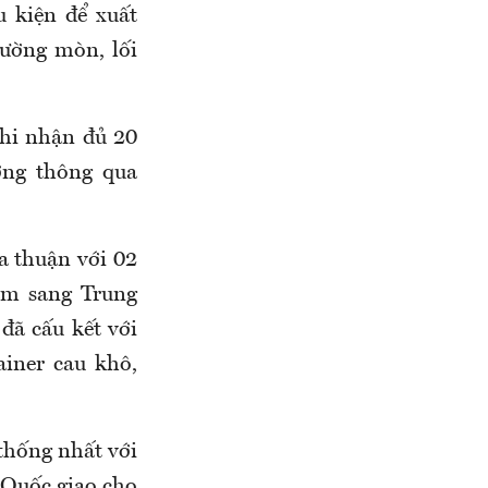
 kiện để xuất
ường mòn, lối
khi nhận đủ 20
ơng thông qua
a thuận với 02
am sang Trung
đã cấu kết với
iner cau khô,
 thống nhất với
 Quốc giao cho