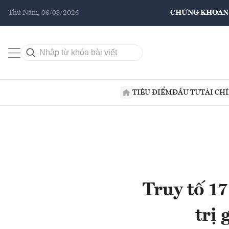
Thứ Năm, 06/08/2026
CHỨNG KHOÁN
TIÊU ĐIỂM
ĐẦU TƯ
TÀI CH
Truy tố 17
trị