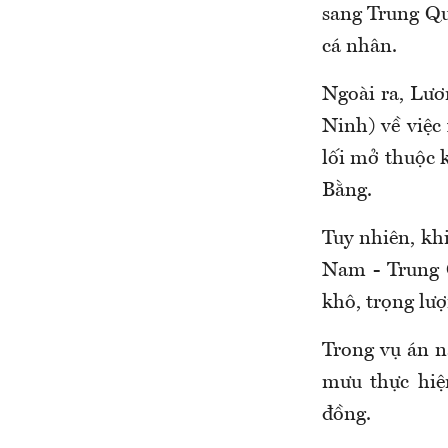
sang Trung Quố
cá nhân.
Ngoài ra, Lươ
Ninh) về việc
lối mở thuộc 
Bằng.
Tuy nhiên, kh
Nam - Trung Q
khô, trọng lượ
Trong vụ án n
mưu thực hiện
đồng.