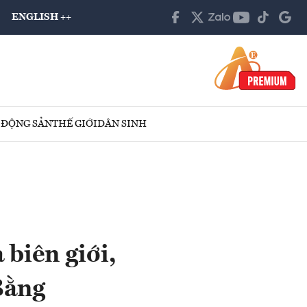
ENGLISH ++
 ĐỘNG SẢN
THẾ GIỚI
DÂN SINH
 biên giới,
Bằng