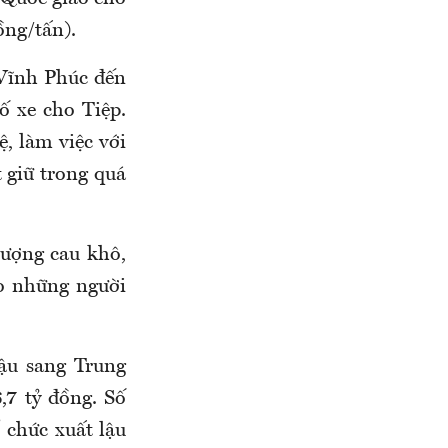
ồng/tấn).
 Vĩnh Phúc đến
 xe cho Tiệp.
, làm việc với
 giữ trong quá
lượng cau khô,
ho những người
lậu sang Trung
,7 tỷ đồng. Số
ổ chức xuất lậu