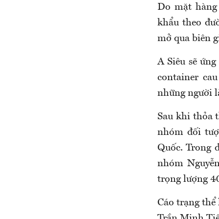
Do mặt hàng 
khẩu theo đư
mở qua biên gi
A Siêu sẽ ứng
container ca
những người l
Sau khi thỏa 
nhóm đối tượ
Quốc. Trong đ
nhóm Nguyễn 
trọng lượng 40
Cáo trạng thể 
Trần Minh Tiệ