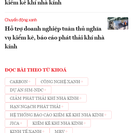
kiểm kê khí nhà kính
Chuyển động xanh
Hỗ trợ doanh nghiệp tuân thủ nghĩa
vụ kiểm kê, báo cáo phát thải khí nhà
kính
ĐỌC BÀI THEO TỪ KHOÁ
CARBON
CÔNG NGHỆ XANH
DỰ ÁN SIM-NDC
GIẢM PHÁT THẢI KHÍ NHÀ KÍNH
HẠN NGẠCH PHÁT THẢI
HỆ THỐNG BÁO CÁO KIỂM KÊ KHÍ NHÀ KÍNH
JICA
KIỂM KÊ KHÍ NHÀ KÍNH
KINH TẾ XANH
MRV