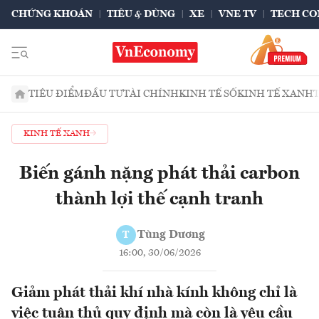
CHỨNG KHOÁN
TIÊU & DÙNG
XE
VNE TV
TECH CO
TIÊU ĐIỂM
ĐẦU TƯ
TÀI CHÍNH
KINH TẾ SỐ
KINH TẾ XANH
KINH TẾ XANH
Biến gánh nặng phát thải carbon
thành lợi thế cạnh tranh
Tùng Dương
T
16:00, 30/06/2026
Giảm phát thải khí nhà kính không chỉ là
việc tuân thủ quy định mà còn là yêu cầu