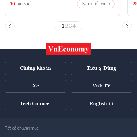
10
bài viết
Xem tất cả
2
1
2
3
4
Chứng khoán
Tiêu & Dùng
Xe
VnE TV
Tech Connect
English ++
Tất cả chuyên mục