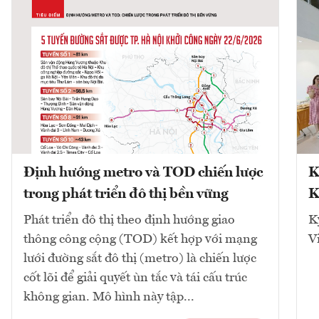
Định hướng metro và TOD chiến lược
K
trong phát triển đô thị bền vững
K
Phát triển đô thị theo định hướng giao
K
thông công cộng (TOD) kết hợp với mạng
V
lưới đường sắt đô thị (metro) là chiến lược
cốt lõi để giải quyết ùn tắc và tái cấu trúc
không gian. Mô hình này tập...