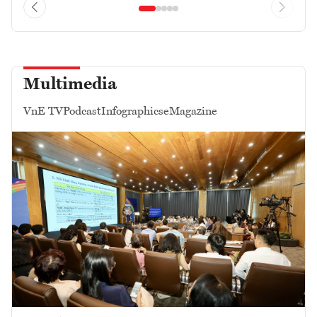
Multimedia
VnE TV
Podcast
Infographics
eMagazine