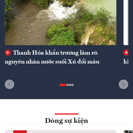
Thanh Hóa khẩn trương làm rõ
nguyên nhân nước suối Xú đổi màu
kin
Dòng sự kiện