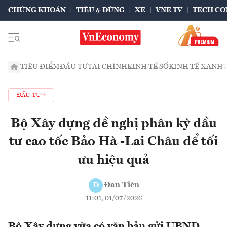
CHỨNG KHOÁN
TIÊU & DÙNG
XE
VNE TV
TECH CO
TIÊU ĐIỂM
ĐẦU TƯ
TÀI CHÍNH
KINH TẾ SỐ
KINH TẾ XANH
ĐẦU TƯ
Bộ Xây dựng đề nghị phân kỳ đầu
tư cao tốc Bảo Hà -Lai Châu để tối
ưu hiệu quả
Đan Tiên
Đ
11:01, 01/07/2026
Bộ Xây dựng vừa có văn bản gửi UBND