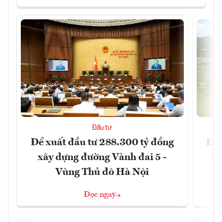
Đầu tư
Đề xuất đầu tư 288.300 tỷ đồng
Đồn
xây dựng đường Vành đai 5 -
3 
Vùng Thủ đô Hà Nội
Đọc ngay