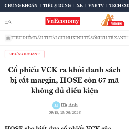
CHỨNG KHOÁN
TIÊU & DÙNG
XE
VNE TV
TECH CO
TIÊU ĐIỂM
ĐẦU TƯ
TÀI CHÍNH
KINH TẾ SỐ
KINH TẾ XANH
CHỨNG KHOÁN
Cổ phiếu VCK ra khỏi danh sách
bị cắt margin, HOSE còn 67 mã
không đủ điều kiện
Hà Anh
H
09:18, 18/06/2026
HOSE cho biết đưa cổ phiếu VCK của