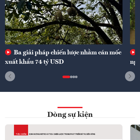
Ba giải pháp chiến lược nhằm cán mốc
xuất khẩu 74 tỷ USD
ngu
Dòng sự kiện