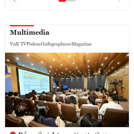
Multimedia
VnE TV
Podcast
Infographics
eMagazine