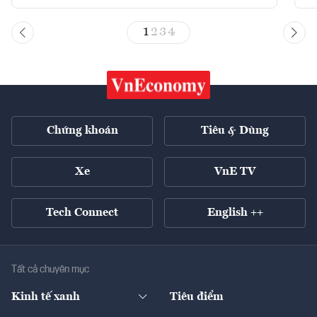
1
2
3
4
Chứng khoán
Tiêu & Dùng
Xe
VnE TV
Tech Connect
English ++
Tất cả chuyên mục
Kinh tế xanh
Tiêu điểm
Chuyển động xanh