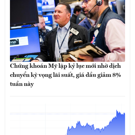
Chứng khoán Mỹ lập kỷ lục mới nhờ dịch
chuyển kỳ vọng lãi suất, giá dầu giảm 8%
tuần này