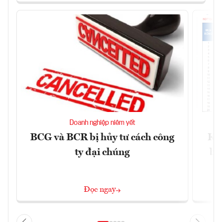
Doanh nghiệp niêm yết
BCG và BCR bị hủy tư cách công
Kh
ty đại chúng
ba
Đọc ngay