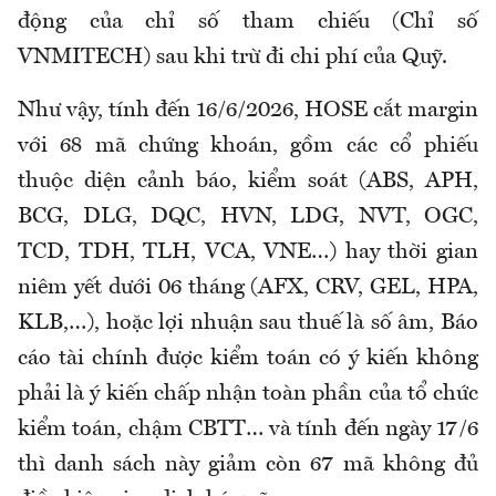
động của chỉ số tham chiếu (Chỉ số
VNMITECH) sau khi trừ đi chi phí của Quỹ.
Như vậy, tính đến 16/6/2026, HOSE cắt margin
với 68 mã chứng khoán, gồm các cổ phiếu
thuộc diện cảnh báo, kiểm soát (ABS, APH,
BCG, DLG, DQC, HVN, LDG, NVT, OGC,
TCD, TDH, TLH, VCA, VNE…) hay thời gian
niêm yết dưới 06 tháng (AFX, CRV, GEL, HPA,
KLB,…), hoặc lợi nhuận sau thuế là số âm, Báo
cáo tài chính được kiểm toán có ý kiến không
phải là ý kiến chấp nhận toàn phần của tổ chức
kiểm toán, chậm CBTT… và tính đến ngày 17/6
thì danh sách này giảm còn 67 mã không đủ