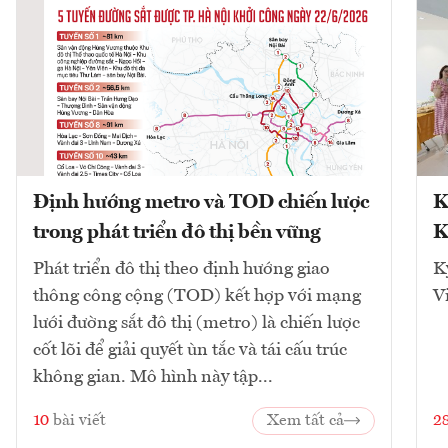
Định hướng metro và TOD chiến lược
K
trong phát triển đô thị bền vững
K
Phát triển đô thị theo định hướng giao
K
thông công cộng (TOD) kết hợp với mạng
V
lưới đường sắt đô thị (metro) là chiến lược
cốt lõi để giải quyết ùn tắc và tái cấu trúc
không gian. Mô hình này tập...
10
bài viết
Xem tất cả
2