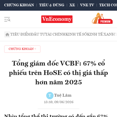
CHỨNG KHOÁN
TIÊU & DÙNG
XE
VNE TV
TECH CO
TIÊU ĐIỂM
ĐẦU TƯ
TÀI CHÍNH
KINH TẾ SỐ
KINH TẾ XANH
CHỨNG KHOÁN
Tổng giám đốc VCBF: 67% cổ
phiếu trên HoSE có thị giá thấp
hơn năm 2025
Tuệ Lâm
T
13:59, 09/06/2026
Nhìn tổng thể thị trường có đến gần 67%