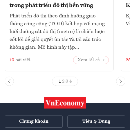
trong phát triển đô thị bền vững
K
Phát triển đô thị theo định hướng giao
K
thông công cộng (TOD) kết hợp với mạng
V
lưới đường sắt đô thị (metro) là chiến lược
cốt lõi để giải quyết ùn tắc và tái cấu trúc
không gian. Mô hình này tập...
10
bài viết
Xem tất cả
2
1
2
3
4
Chứng khoán
Tiêu & Dùng