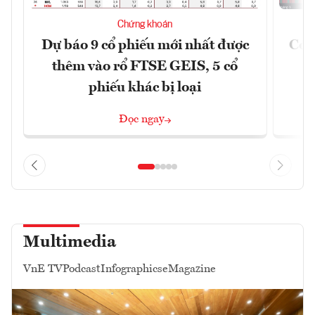
Chứng khoán
Dự báo 9 cổ phiếu mới nhất được
Có t
thêm vào rổ FTSE GEIS, 5 cổ
phiếu khác bị loại
Đọc ngay
Multimedia
VnE TV
Podcast
Infographics
eMagazine