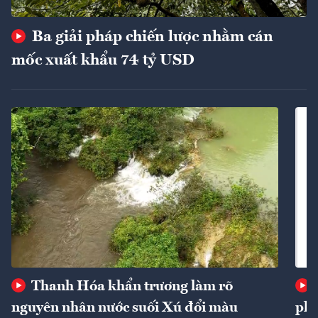
Ba giải pháp chiến lược nhằm cán
mốc xuất khẩu 74 tỷ USD
Thanh Hóa khẩn trương làm rõ
nguyên nhân nước suối Xú đổi màu
phí